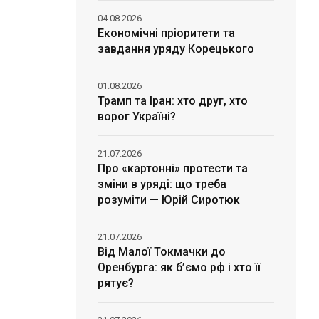
04.08.2026
Економічні пріоритети та
завдання уряду Корецького
01.08.2026
Трамп та Іран: хто друг, хто
ворог Україні?
21.07.2026
Про «картонні» протести та
зміни в уряді: що треба
розуміти — Юрій Сиротюк
21.07.2026
Від Малої Токмачки до
Оренбурга: як б’ємо рф і хто її
рятує?