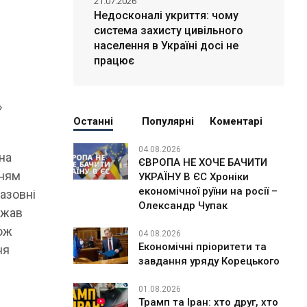
21.07.2026
Недосконалі укриття: чому
система захисту цивільного
населення в Україні досі не
працює
»
Останні
Популярні
Коментарі
04.08.2026
жна
ЄВРОПА НЕ ХОЧЕ БАЧИТИ
нням
УКРАЇНУ В ЄС Хроніки
економічної руїни на росії –
назовні
Олександр Чупак
ржав
кож
04.08.2026
Економічні пріоритети та
ня
завдання уряду Корецького
01.08.2026
Трамп та Іран: хто друг, хто