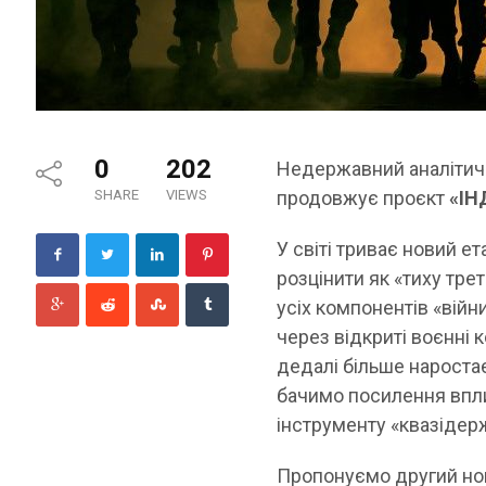
0
202
Недержавний аналітичн
SHARE
VIEWS
продовжує проєкт
«ІН
У світі триває новий е
розцінити як «тиху тре
усіх компонентів «війн
через відкриті воєнні 
дедалі більше наростає
бачимо посилення впл
інструменту «квазідерж
Пропонуємо другий номе