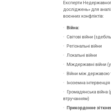
Експерти Недержавного
досліджень» для аналіз
воєнних конфліктів:
Війна:
Світові війни (здебіл
Регіональні війни
Локальні війни
Міждержавні війни (у 
Війни між державою 
Іноземна інтервенція
Громадянська війна (р
втручанням)
Прикордонне зіткне