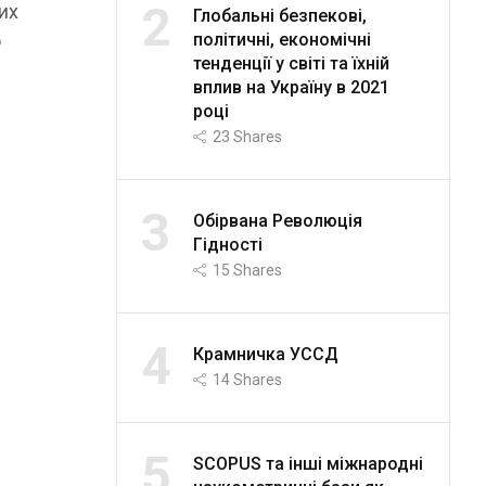
2
их
Глобальні безпекові,
політичні, економічні
ю
тенденції у світі та їхній
вплив на Україну в 2021
році
23
Shares
3
Обірвана Революція
Гідності
15
Shares
4
Крамничка УССД
14
Shares
5
SCOPUS та інші міжнародні