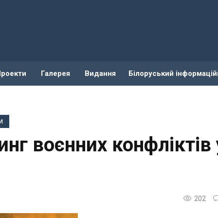
Проекти
Галерея
Видання
Білоруський інформацій
И
инг воєнних конфліктів 
202