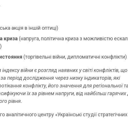
т
ька акція в іншій оптиці)
а криза
(напруга, політична криза з можливістю ескала
)
истояння
(торгівельні війни, дипломатичні конфлікти)
ндексу війни є розгляд наявних у світі конфліктів, що
а період дослідження через низку індикаторів, які
ротікання конфлікту, його значення для регіональної т
асифікуючи їх за рівнем напруги, від найбільш гарячих
го рівня.
аналітичного центру «Українські студії стратегічних