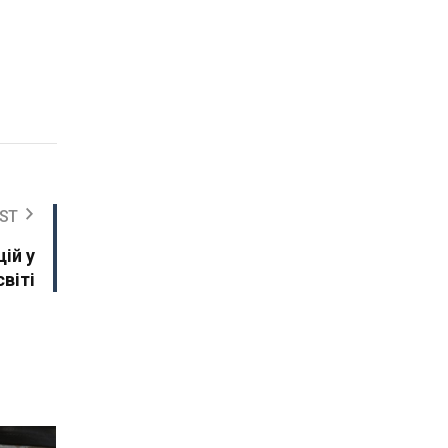
ST
ій у
світі