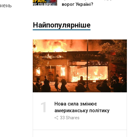
ворог Україні?
кнень
Найпопулярніше
1
Нова сила змінює
американську політику
33
Shares