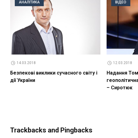
АНАЛІТИКА
ВІДЕО
14.03.2018
12.03.2018
Безпекові виклики сучасного світу і
Надання Томо
дії України
геополітичн
– Сиротюк
Trackbacks and Pingbacks