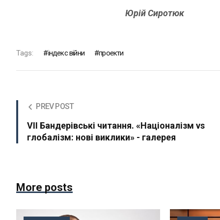
Юрій Сиротюк
Tags:
індекс війни
проекти
PREV POST
VIІ Бандерівські читання. «Націоналізм vs
глобалізм: нові виклики» - галерея
More posts