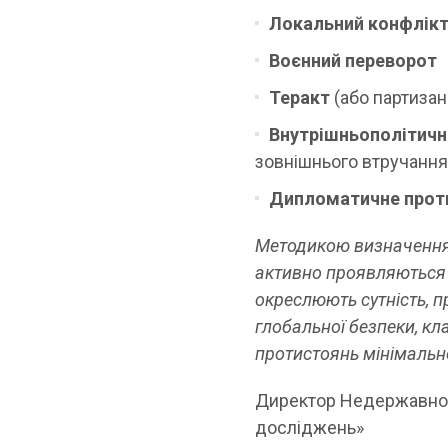
Локальний конфлік
Воєнний переворот
Теракт
(або партизанс
Внутрішньополітичн
зовнішнього втручання
Дипломатичне прот
Методикою визначення і
активно проявляються з
окреслюють сутність, п
глобальної безпеки, кл
протистоянь мінімально
Директор Недержавного 
досліджень»