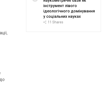
наукометричні бази як
інструмент лівого
ідеологічного домінування
у соціальних науках
11
Shares
ції,
а
 до