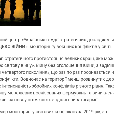
ий центр «Українські студії стратегічних досліджень
ДЕКС ВІЙНИ»
моніторингу воєнних конфліктів у світі.
тап стратегічного протистояння великих країн, яке мо
тю світову війну». Війну без оголошення війни, з задія
и четвертого покоління», що раз по раз проривається 
конфлікти. Водночас на території менш розвинутих де
 інтенсивність збройних конфліктів різного рівня. Та
иву мережевих воєнізованих формувань та виникнен
ав, на повну потужність задіяні приватні армії.
р моніторингу світових конфліктів за 2019 рік, за