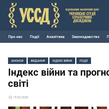
Про нас
Події
Аналітика
Законодавство
АНОНСИ
ВИДАННЯ
ІНДЕКС ВІЙНИ
ПОДІЇ
Індекc війни та прогн
світі
19.02.2020