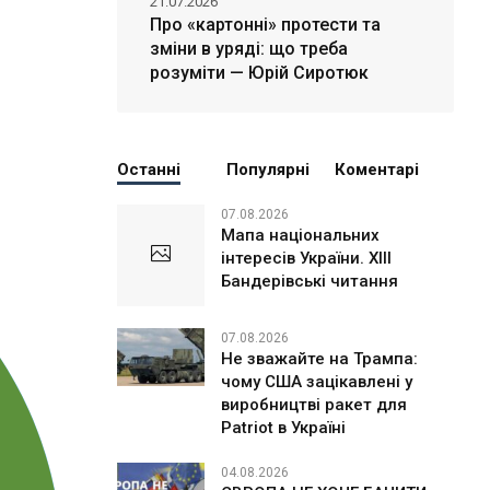
21.07.2026
Про «картонні» протести та
зміни в уряді: що треба
розуміти — Юрій Сиротюк
Останні
Популярні
Коментарі
07.08.2026
Мапа національних
інтересів України. ХІІІ
Бандерівські читання
07.08.2026
Не зважайте на Трампа:
чому США зацікавлені у
виробництві ракет для
Patriot в Україні
04.08.2026