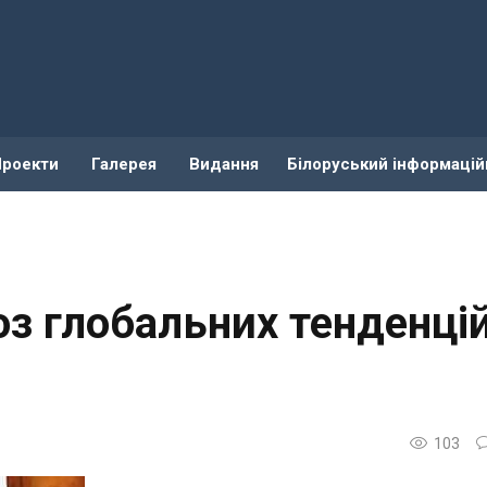
Проекти
Галерея
Видання
Білоруський інформацій
оз глобальних тенденцій
103