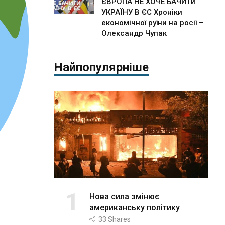
ЄВРОПА НЕ ХОЧЕ БАЧИТИ
УКРАЇНУ В ЄС Хроніки
економічної руїни на росії –
Олександр Чупак
Найпопулярніше
1
Нова сила змінює
американську політику
33
Shares