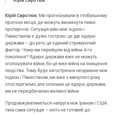
Юрій Сиротюк
Юрій Сиротюк:
Ми прогнозували в глобальному
прогнозі місця, де можуть виникнути певні
протиріччя. Ситуація війн між Індією і
Пакистаном є дуже гострою: це дві ядерні
держави – до речі, це єдиний стримуючий
фактор. Чому ми перейшли від війни 4-го
покоління? Ядерні держави вже не можуть
оголошувати війни, бо це вже війна на знищення
людства. Тому буде загострення неодмінне між
Індією і Пакистаном, ми вже з минулого року
спостерігаємо, але оскільки це ядерні держави,
ми не передбачаємо великої війни.
Продовжуватиметься напруга між Іраном і США:
така сама ситуація – ніхто не готовий до