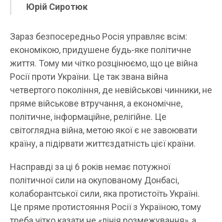
Юрій Сиротюк
Зараз безпосередньо Росія управляє всім:
економікою, придушене будь-яке політичне
життя. Тому ми чітко розцінюємо, що це війна
Росії проти України. Це так звана війна
четвертого покоління, де невійськові чинники, не
пряме військове втручання, а економічне,
політичне, інформаційне, релігійне. Це
світоглядна війна, метою якої є не завоювати
країну, а підірвати життєздатність цієї країни.
Насправді за ці 6 років немає потужної
політичної сили на окупованому Донбасі,
колаборантської сили, яка протистоїть Україні.
Це пряме протистояння Росії з Україною, тому
треба чітко казати не «лінія розмежування», а