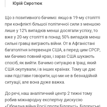
Юрій Сиротюк
Що з позитивного бачимо: якщо в 19-му столітті
при конфлікті більшої політичної сили з меншою
лише у 12% випадків менші досягали успіху, то
вже у 20-му столітті в понад 50% випадків менш
сильні гравці виграють війни. От в Афганістані
багатолітня інтервенція США, а перед цим СРСР,
ми бачимо повний крах, і зараз США шукають
спосіб, як вийти. Бачимо ситуацію в Іраці, який
США окупували, і в інших країнах. Тому це дає
нам підстави говорити, що ми не в безнадійній
ситуації, але вона дуже важка.
До речі, наш аналітичний центр 2 тижні тому
робив міжнародну експертну дискусію
«Гібридна війна Росії проти Білорусі». Білоруські