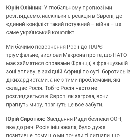
Юрій Олійник:
У глобальному прогнозі ми
розглядаємо, наскільки є реакція в Європі, де
єдиний конфлікт такий потужний – війна – це
саме український конфлікт.
Ми бачимо повернення Росії до ПАРЄ
тріумфальне, вислови Макрона про те, що НАТО
має займатися справами Франції, в французькій
зоні впливу, в західній Африці по суті: боротись із
джихардистами, а не з тими проблемами, які
складає Росія. Тобто Росія часто не
розглядається в Європі як загроза, вони
прагнуть миру, прагнуть це все забути.
Юрій Сиротюк:
Засідання Ради безпеки ООН,
яке до речі Росія ініціювала, було дуже
позитивне, тому що ми почули ті сигнали, що