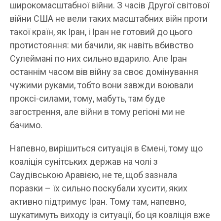
широкомасштабної війни. З часів Другої світової
війни США не вели таких масштабних війн проти
такої країн, як Іран, і Іран не готовий до цього
протистояння: ми бачили, як навіть вбивство
Сулеймані по них сильно вдарило. Але Іран
останнім часом вів війну за своє домінування
чужими руками, тобто вони завжди воювали
проксі-силами, тому, мабуть, там буде
загострення, але війни в тому регіоні ми не
бачимо.
Напевно, вирішиться ситуація в Ємені, тому що
коаліція сунітських держав на чолі з
Саудівською Аравією, не те, щоб зазнала
поразки – їх сильно поскубали хусити, яких
активно підтримує Іран. Тому там, напевно,
шукатимуть виходу із ситуації, бо ця коаліція вже