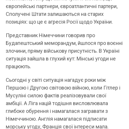
європейські партнери, євроатлантичні партери,
Сполучені Штати залишаються на старих
позиціях: що це є агресія Росії щодо України.
Представник Німеччини говорив про
Будапештський меморандум, йшлося про воєнні
злочини, пряму військову присутність. В Україні
ситуація зайшла в глухий кут: Мінські угоди не
працюють.
Сьогодні у світі ситуація нагадує роки між
Першою і Другою світовою війною, коли Гітлер і
Мусуліні силою фактів реалізовували свої
амбіції. А Ліга націй тодішня висловлювала
глибоке обурення і намагалася загравати з
Німеччиною. Англія намагалася підписати
морську угоду, Франція свої інтереси мала.