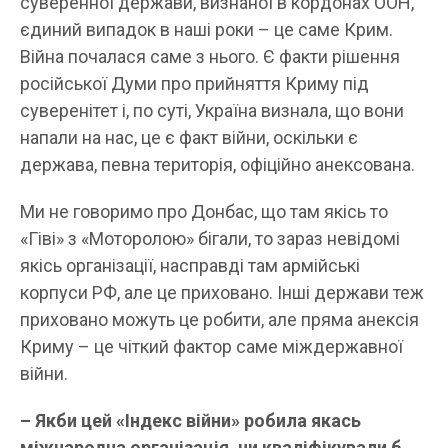
суверенної держави, визнаної в кордонах ООН,
єдиний випадок в наші роки – це саме Крим.
Війна почалася саме з нього. Є факти рішення
російської Думи про прийняття Криму під
суверенітет і, по суті, Україна визнала, що вони
напали на нас, це є факт війни, оскільки є
держава, певна територія, офіційно анексована.
Ми не говоримо про Донбас, що там якісь то
«Гіві» з «Моторолою» бігали, то зараз невідомі
якісь організації, насправді там армійські
корпуси РФ, але це приховано. Інші держави теж
приховано можуть це робити, але пряма анексія
Криму – це чіткий фактор саме міждержавної
війни.
– Якби цей «Індекс війни» робила якась
міжнародна організація, чи кваліфікували б