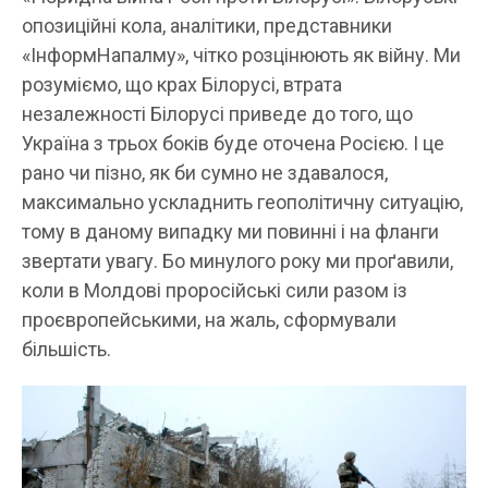
опозиційні кола, аналітики, представники
«ІнформНапалму», чітко розцінюють як війну. Ми
розуміємо, що крах Білорусі, втрата
незалежності Білорусі приведе до того, що
Україна з трьох боків буде оточена Росією. І це
рано чи пізно, як би сумно не здавалося,
максимально ускладнить геополітичну ситуацію,
тому в даному випадку ми повинні і на фланги
звертати увагу. Бо минулого року ми проґавили,
коли в Молдові проросійські сили разом із
проєвропейськими, на жаль, сформували
більшість.