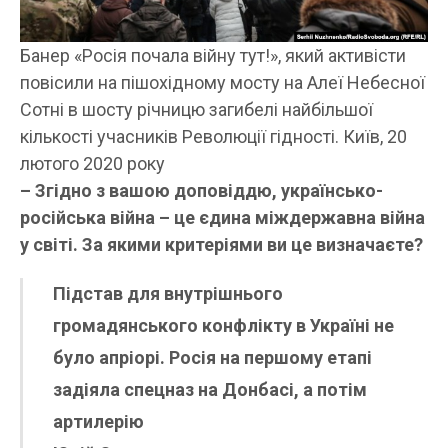
Банер «Росія почала війну тут!», який активісти
повісили на пішохідному мосту на Алеї Небесної
Сотні в шосту річницю загибелі найбільшої
кількості учасників Революції гідності. Київ, 20
лютого 2020 року
– Згідно з вашою доповіддю, українсько-
російська війна – це єдина міждержавна війна
у світі. За якими критеріями ви це визначаєте?
Підстав для внутрішнього
громадянського конфлікту в Україні не
було апріорі. Росія на першому етапі
задіяла спецназ на Донбасі, а потім
артилерію