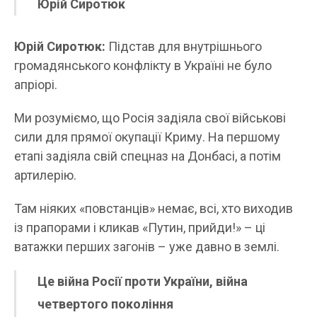
Юрій Сиротюк
Юрій Сиротюк:
Підстав для внутрішнього
громадянського конфлікту в Україні не було
апріорі.
Ми розуміємо, що Росія задіяла свої військові
сили для прямої окупації Криму. На першому
етапі задіяла свій спецназ на Донбасі, а потім
артилерію.
Там ніяких «повстанців» немає, всі, хто виходив
із прапорами і кликав «Путин, прийди!» – ці
ватажки перших загонів – уже давно в землі.
Це війна Росії проти України, війна
четвертого покоління