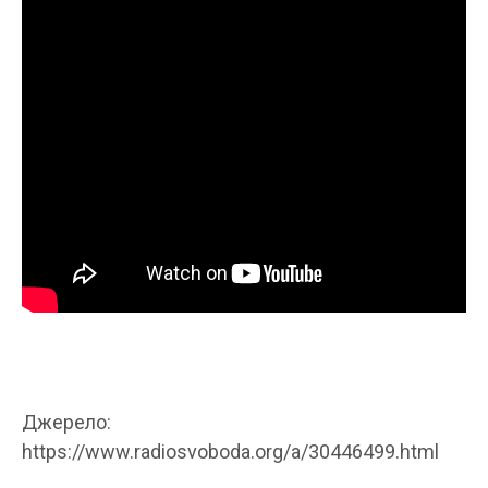
Джерело:
https://www.radiosvoboda.org/a/30446499.html