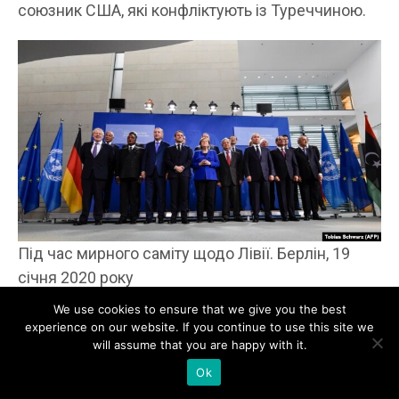
союзник США, які конфліктують із Туреччиною.
Під час мирного саміту щодо Лівії. Берлін, 19
січня 2020 року
– Чому сучасні війни четвертого покоління,
We use cookies to ensure that we give you the best
про які ви кажете, тривають так довго?
experience on our website. If you continue to use this site we
will assume that you are happy with it.
Юрій Сиротюк:
Зараз метою війни є не захопити
Ok
країну, а знищити її. Підірвати довіру до уряду,