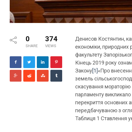
0
374
Денисов Костянтин,
ка
SHARE
VIEWS
економіки, природних 
факультету Запорізьког
Кінець 2019 року озна
Закону
[1]
«Про внесення
земель сільськогоспод
скасування мораторію 
парламенту викликало н
перекриття основних а
передбачуваною з огля
Таблиця 1 Ставлення у