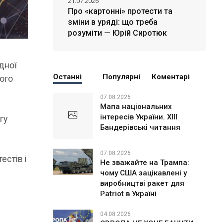
21.07.2026
Про «картонні» протести та
зміни в уряді: що треба
розуміти — Юрій Сиротюк
дної
Останні
Популярні
Коментарі
ого
07.08.2026
Мапа національних
інтересів України. ХІІІ
гу
Бандерівські читання
а
07.08.2026
естів і
Не зважайте на Трампа:
чому США зацікавлені у
виробництві ракет для
Patriot в Україні
04.08.2026