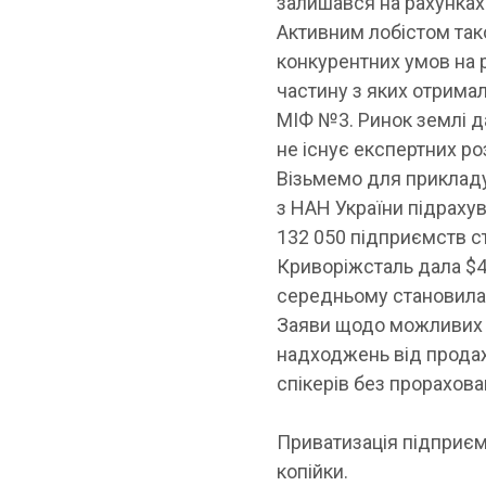
залишався на рахунках
Активним лобістом тако
конкурентних умов на 
частину з яких отрима
МІФ №3. Ринок землі д
не існує експертних ро
Візьмемо для приклад
з НАН України підрахув
132 050 підприємств с
Криворіжсталь дала $4
середньому становила 0
Заяви щодо можливих 
надходжень від продаж
спікерів без прорахова
Приватизація підприєм
копійки.