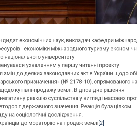
ндидат економічних наук, викладач кафедри міжнаро
ресурсів і економіки міжнародного туризму економічн
о національного університету
менувався ухваленням у першу читанні проекту
 змін до деяких законодавчих актів України щодо обі
арського призначення» (№ 2178-10), спрямованого н
щодо купівлі-продажу землі. Відповідне рішення
егативну реакцію суспільства у вигляді масових прот
втодоріг державного значення. Реакція була цілком
ду на соціологічні дослідження.
країнців до мораторію на продаж землі
[2]