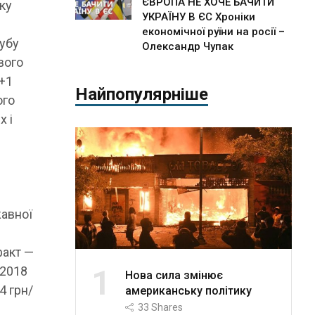
ЄВРОПА НЕ ХОЧЕ БАЧИТИ
ку
УКРАЇНУ В ЄС Хроніки
економічної руїни на росії –
лубу
Олександр Чупак
вого
 +1
Найпопулярніше
ого
х і
жавної
факт —
1
 2018
Нова сила змінює
4 грн/
американську політику
33
Shares