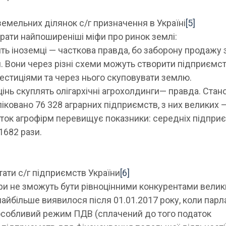
земельних ділянок с/г призначення в Україні
[5]
рати найпоширеніші міфи про ринок землі:
ть іноземці
— часткова правда, бо заборону продажу 
. Вони через різні схеми можуть створити підприємст
вестиціями та через нього скуповувати землю.
інь скуплять олігархічні агрохолдинги
— правда. Стан
бліковано 76 328 аграрних підприємств, з них великих —
ток агрофірм перевищує показники: середніх підпри
 1682 рази.
тати с/г підприємств України
[6]
ри не зможуть бути рівноцінними конкурентами вели
найбільше виявилося після 01.01.2017 року, коли пар
 особливий режим ПДВ (сплачений до того податок