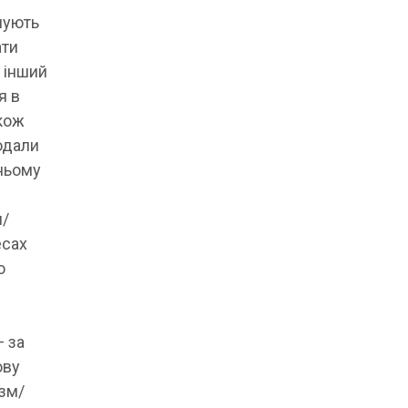
нують
ати
, інший
я в
кож
одали
дньому
и/
есах
о
— за
ову
ізм/