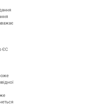
адання
ання
заважає
о ЄС
може
овідної
оже
рнеться