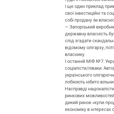
І ще один приклад при
свої інвестиційні та с
собі продану їм власні
— Запорізький виробни
державну власність бу
слід згадати скандаль
відомому олігарху, по
власнику.
І останній
МІФ №7. Укра
соціалісти/ліваки
. Авт
українського олігархіч
лобіюють нібито вільни
Насправді націоналіст
ринкових можливостей 
дикий ринок «купи-прод
економіку в інтересах с