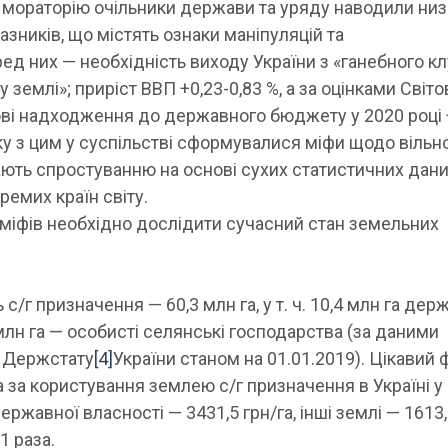
я мораторію очільники держави та уряду наводили низ
казників, що містять ознаки маніпуляцій та
ед них — необхідність виходу України з «ганебного к
 землі»; приріст ВВП +0,23-0,83 %, а за оцінками Світо
кові надходження до державного бюджету у 2020 році
ку з цим у суспільстві сформувалися міфи щодо вільн
гають спростуванню на основі сухих статистичних дани
емих країн світу.
іфів необхідно дослідити сучасний стан земельних
/г призначення — 60,3 млн га, у т. ч. 10,4 млн га дер
млн га — особисті селянські господарства (за даними
 Держстату
[4]
України станом на 01.01.2019). Цікавий 
 за користування землею с/г призначення в Україні у
ержавної власності — 3431,5 грн/га, інші землі — 1613,
1 раза.