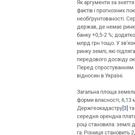
Як аргументи за знятт
фактів і прогнозних по
необґрунтованості. Сер
держав, де немає ринку
банку +0,5-2 %; додат
млрд грн тощо. У зв’яз
ринку землі, які підля
передового досвіду окр
Перед спростуванням м
відносин в Україні.
Загальна площа земель с
форми власності, 6,13 
Держгеокадастру
[3]
та
середня орендна плата
році становила: землі д
га. Різниця становить 2,