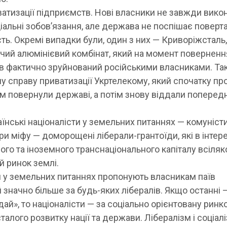
ватизації підприємств. Нові власники не завжди вико
оціальні зобов’язання, але держава не поспішає поверт
сть. Окремі випадки були, один з них — Криворіжсталь
чий алюмінієвий комбінат, який на момент поверненн
в фактично зруйнований російськими власниками. Та
ну справу приватизації Укртелекому, який спочатку пр
тім повернули державі, а потім знову віддали попере
їнські націоналісти у земельних питаннях — комуніст
ори міфу — доморощені ліберали-грантоїди, які в інтер
ного та іноземного транснаціонального капіталу всіляк
й ринок землі.
и у земельних питаннях пропонують власникам паїв
значно більше за будь-яких лібералів. Якщо останні 
ай», то націоналісти — за соціально орієнтовану ринк
талого розвитку нації та держави. Лібералізм і соціал