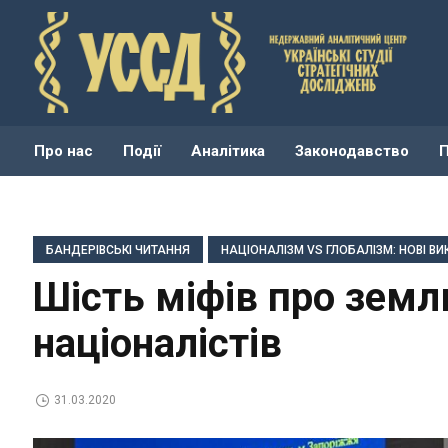
Про нас
Події
Аналітика
Законодавство
БАНДЕРІВСЬКІ ЧИТАННЯ
НАЦІОНАЛІЗМ VS ГЛОБАЛІЗМ: НОВІ ВИК
Шість міфів про земл
націоналістів
31.03.2020