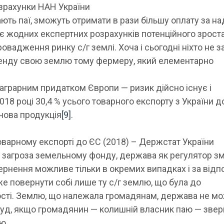
зрахунки НАН України
ють паї, зможуть отримати в рази більшу оплату за н
ує жодних експертних розрахунків потенційного зрост
овадження ринку с/г землі. Хоча і сьогодні ніхто не 
ренду свою землю тому фермеру, який елементарно
 аграрним придатком Європи
— ризик дійсно існує і
018 році 30,4 % усього товарного експорту з України д
рчова продукція
[9]
.
оварному експорті до ЄС (2018) – Держстат України
 загроза земельному фонду, держава як регулятор з
рнення можливе тільки в окремих випадках і за відп
е повернути собі лише ту с/г землю, що була до
сності. Землю, що належала громадянам, держава не м
 суд, якщо громадянин — колишній власник паю — зве
ю.