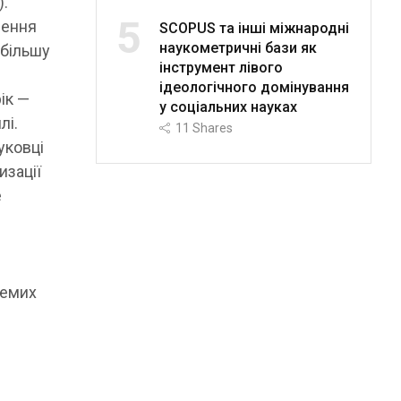
).
5
рення
SCOPUS та інші міжнародні
наукометричні бази як
 більшу
інструмент лівого
ідеологічного домінування
рік —
у соціальних науках
лі.
11
Shares
уковці
изації
е
ремих