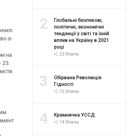
2
Глобальні безпекові,
політичні, економічні
землі
тенденції у світі та їхній
во зі
вплив на Україну в 2021
році
23
Shares
ом на
 23.
ємств
3
Обірвана Революція
Гідності
15
Shares
ким
4
Крамничка УССД
ламент
14
Shares