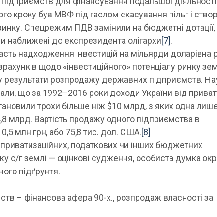
 підприємств для фінансування подальшої діяльності
го кроку був МВФ під гаслом скасування пільг і ство
ринку. Спецрежим ПДВ замінили на бюджетні дотації,
ли наближені до експрезидента олігархи
[7]
.
асть надходження інвестицій на мільярди доларів
на 
зрахунків щодо «інвестиційного» потенціалу ринку зем
у результати розпродажу державних підприємств. На
али, що за 1992–2016 роки доходи України від приват
тановили трохи більше ніж $10 млрд, з яких одна лиш
,8 млрд. Вартість продажу одного підприємства в
,5 млн грн, або 75,8 тис. дол. США.
[8]
приватизаційних, податкових чи інших бюджетних
у с/г землі — оцінкові судження, особиста думка ок
ного підґрунтя.
ств – фінансова афера 90-х., розпродаж власності за