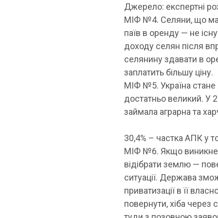
Джерело: експертні ро
МІФ №4. Селяни, що ма
паїв в оренду
— не існ
доходу селян після впр
селянину здавати в о
заплатить більшу ціну.
МІФ №5. Україна стане
достатньо великий. У 2
займала аграрна та ха
30,4%
– частка АПК у т
МІФ №6. Якщо виникне
відібрати землю
— пове
ситуації. Держава змож
приватизації в її вла
повернути, хіба через
туди з позовною заяво