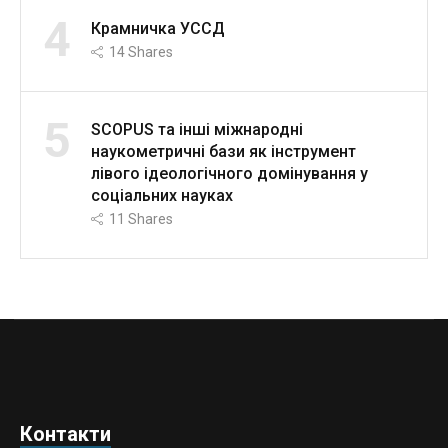
4
Крамничка УССД
14
Shares
5
SCOPUS та інші міжнародні
наукометричні бази як інструмент
лівого ідеологічного домінування у
соціальних науках
11
Shares
Контакти