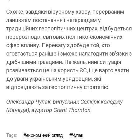
Схоже, завдяки вірусному хаосу, перерваним
ланцюгам постачання і негараздам у
традиційних геополітичних центрах, відбудеться
перерозподіл світових політико-економічних
сфер впливу. Перевагу здобуде той, хто
оговтається раніше і зможе налагодити зв’язки з
дрібнішими гравцями. На жаль, нині ситуація
розвивається не на користь ЄС, і це варто взяти
до уваги українським урядовцям, які
відповідають за геополітичну стратегію.
Олександр Чупак, випускник Селкірк коледжу
(Канада), аудитор Grant Thornton
Tags:
економічний огляд
Чупак