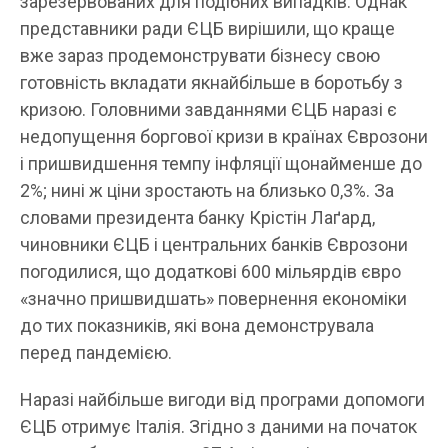
зарезервованих для подібних випадків. Однак
представники ради ЄЦБ вирішили, що краще
вже зараз продемонструвати бізнесу свою
готовність вкладати якнайбільше в боротьбу з
кризою. Головними завданнями ЄЦБ наразі є
недопущення боргової кризи в країнах Єврозони
і пришвидшення темпу інфляції щонайменше до
2%; нині ж ціни зростають на близько 0,3%. За
словами президента банку Крістін Лаґард,
чиновники ЄЦБ і центральних банків Єврозони
погодилися, що додаткові 600 мільярдів євро
«значно пришвидшать» повернення економіки
до тих показників, які вона демонструвала
перед пандемією.
Наразі найбільше вигоди від програми допомоги
ЄЦБ отримує Італія. Згідно з даними на початок