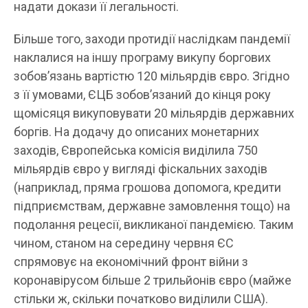
надати докази її легальності.
Більше того, заходи протидії наслідкам пандемії
наклалися на іншу програму викупу боргових
зобов’язань вартістю 120 міл
ья
рдів євро. Згідно
з її умовами, ЄЦБ зобов’язаний до кінця року
щомісяця викуповувати 20 мільярдів державних
боргів. На додачу до описаних монетарних
заходів, Європейська комісія виділила 750
мільярдів євро у вигляді фіскальних заходів
(наприклад, пряма грошова допомога, кредити
підприємствам, державне замовлення тощо) на
подолання рецесії, викликаної пандемією. Таким
чином, станом на середину червня ЄС
спрямовує на економічний фронт війни з
коронавірусом більше 2 трильйонів євро (майже
стільки ж, скільки початково виділили США)
.