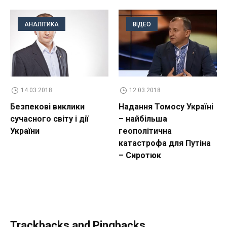
АНАЛІТИКА
ВІДЕО
14.03.2018
12.03.2018
Безпекові виклики
Надання Томосу Україні
сучасного світу і дії
– найбільша
України
геополітична
катастрофа для Путіна
– Сиротюк
Trackbacks and Pingbacks