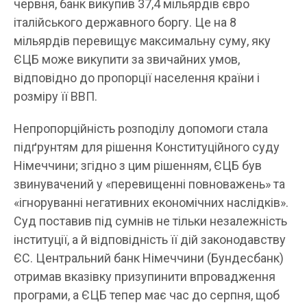
червня, банк викупив 37,4 мільяр
дів
євро
італійського державного боргу. Це на 8
мільярдів перевищує максимальну суму, яку
ЄЦБ може викупити за звичайних умов,
відповідно до пропорції населення країни і
розміру її ВВП.
Непропорційність розподілу допомоги стала
під
ґ
рунтям для рішення Конституційного суду
Німеччини; згідно з цим рішенням, ЄЦБ був
звинувачений у «перевищенні повноважень» та
«ігноруванні негативних економічних наслідків».
Суд поставив під сумнів не тільки незалежність
інституції,
а й
відповідність її дій законодавству
ЄС. Центральний банк Німеччини (Бундесбанк)
отримав вказівку призупинити впровадження
програми, а ЄЦБ тепер має час до серпня, щоб