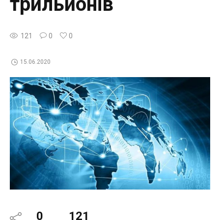
трильйонів
121
0
0
15.06.2020
0
121