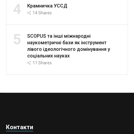
4
Крамничка УССД
14
Shares
5
SCOPUS та інші міжнародні
наукометричні бази як інструмент
лівого ідеологічного домінування у
соціальних науках
11
Shares
Контакти