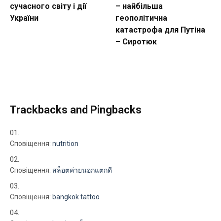
сучасного світу і дії
– найбільша
України
геополітична
катастрофа для Путіна
– Сиротюк
Trackbacks and Pingbacks
Сповіщення:
nutrition
Сповіщення:
สล็อตค่ายนอกแตกดี
Сповіщення:
bangkok tattoo