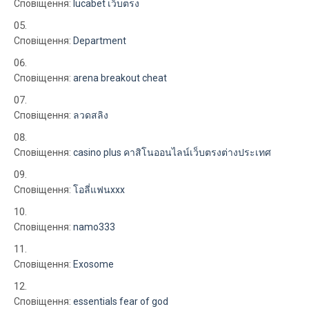
Сповіщення:
lucabet เว็บตรง
Сповіщення:
Department
Сповіщення:
arena breakout cheat
Сповіщення:
ลวดสลิง
Сповіщення:
casino plus คาสิโนออนไลน์เว็บตรงต่างประเทศ
Сповіщення:
โอลี่แฟนxxx
Сповіщення:
namo333
Сповіщення:
Exosome
Сповіщення:
essentials fear of god