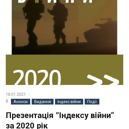
18.01.2021
В
Анонси
Видання
Індекс війни
Події
Презентація “Індекcу війни”
за 2020 рік