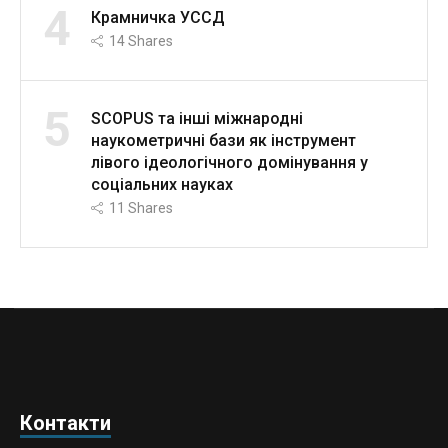
4
Крамничка УССД
14
Shares
5
SCOPUS та інші міжнародні
наукометричні бази як інструмент
лівого ідеологічного домінування у
соціальних науках
11
Shares
Контакти