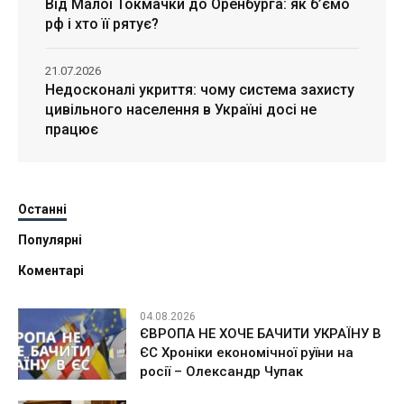
Від Малої Токмачки до Оренбурга: як б’ємо
рф і хто її рятує?
21.07.2026
Недосконалі укриття: чому система захисту
цивільного населення в Україні досі не
працює
Останні
Популярні
Коментарі
04.08.2026
ЄВРОПА НЕ ХОЧЕ БАЧИТИ УКРАЇНУ В
ЄС Хроніки економічної руїни на
росії – Олександр Чупак