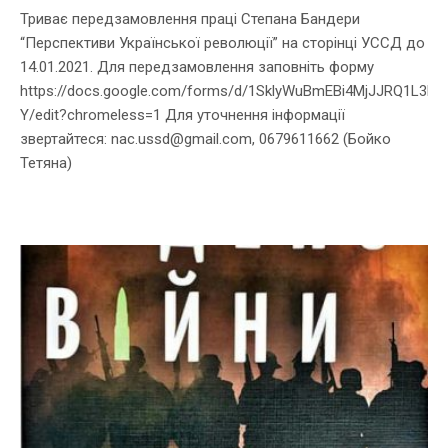
Триває передзамовлення праці Степана Бандери
“Перспективи Української революції” на сторінці УССД до
14.01.2021. Для передзамовлення заповніть форму
https://docs.google.com/forms/d/1SklyWuBmEBi4MjJJRQ1L3Dg
Y/edit?chromeless=1 Для уточнення інформації
звертайтеся: nac.ussd@gmail.com, 0679611662 (Бойко
Тетяна)