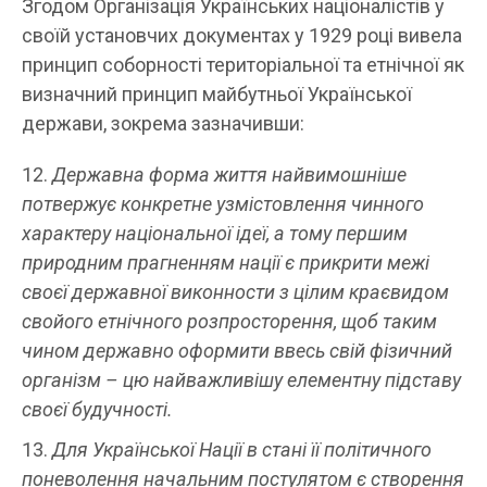
Згодом Організація Українських націоналістів у
своїй установчих документах у 1929 році вивела
принцип соборності територіальної та етнічної як
визначний принцип майбутньої Української
держави, зокрема зазначивши:
Державна форма життя найвимошніше
потвержує конкретне узмістовлення чинного
характеру національної ідеї, а тому першим
природним прагненням нації є прикрити межі
своєї державної виконности з цілим краєвидом
свойого етнічного розпросторення, щоб таким
чином державно оформити ввесь свій фізичний
організм – цю найважливішу елементну підставу
своєї будучності.
Для Української Нації в стані її політичного
поневолення начальним постулятом є створення