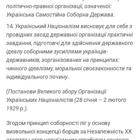
політично-правної організації, означеної:
Українська Самостійна Соборна Держава.
Український Націоналізм висновує для себе з
провідних засад державної організації практичні
завдання, підготовчі для здійснення державного
ідеалу соборними зусиллями українців-
державників, зорганізованих на принципах:
чинного ідеалізму, моральної своєзаконности та
індивідуального почину.
(Постанови Великого збору Організації
Українських Націоналістів (28 січня – 2 лютого
1929 р.).
Згодом принцип соборності ліг у основу
визвольної концепції борців за Незалежність XX
століття і став невід’ємним атрибутом ознакою