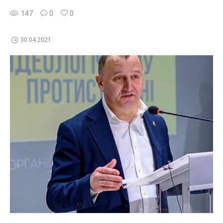
147
0
0
30.04.2021