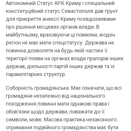
Автономний Статус АРК Криму і спеціальний
конституційний статус Севастополя дав ґрунт
для прикриття анексії Криму псевдозаявами
про рішення місцевих органів влади. В
майбутньому, враховуючи ці помилки, жоден
регіон не має мати спецстатусу. Держава не
повинна дозволяти на будь-якій частині її
території появи на органах влади прапорів інших
держав, діяльності партій інших держав та їх
парамілітарних структур.
Соборність громадянська. Має означати, що всі
громадяни незалежно від національного
походження повинні мати однакові права і
обов’язки щодо держави, поважати до її
символи, мовк. Масова практика незаконного
отримання подвійного громадянства має бути