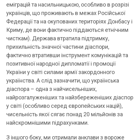
еміграцій та насильницькою, особливо в розрізі
українців, що проживають в межах Російської
Федерації та на окупованих територіях Донбасу і
Криму, де вони фактично піддаються етнічним
чисткам). Держава втратила підтримку,
прихильність значної частини діаспори,
фактично втративши інструмент комунікацій та
позитивної народної дипломатії і промоції
України у світі силами армії закордонного
українства. А слід зазначити, що українська
діаспора – одна з найчисельніших,
найрозгалуженіших та найзбереженіших діаспор
у світі (особливо серед європейських націй),
чисельність якої сягає понад 20 мільйонів за
найскромнішими підрахунками.
З іншого боку, ми отримали анклави з вороже