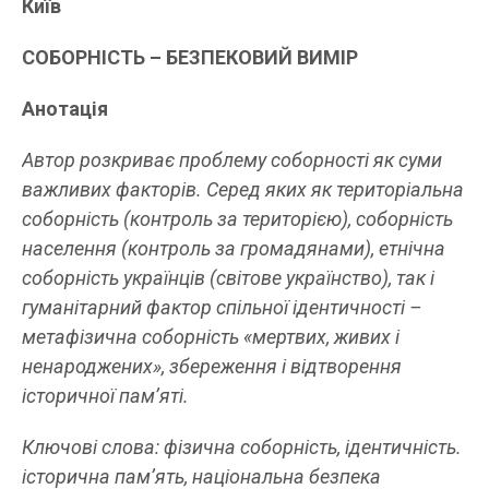
Київ
СОБОРНІСТЬ – БЕЗПЕКОВИЙ ВИМІР
Анотація
Автор
розкрива
є
проблему соборност
і як суми
важливих факторів. Серед яких як територіальна
соборність (контроль за територією), соборність
населення (контроль за громадянами), етнічна
соборність українців (світове українство), так і
гуманітарний фактор спільної ідентичності –
метафізична соборність «мертвих, живих і
ненароджених», збереження і відтворення
історичної пам’яті.
Ключові слова:
фізична соборність, ідентичність.
історична пам’ять,
нац
іональна безпека