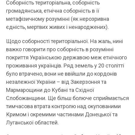
Соборність територіальна, соборність
громадянська, етнічна соборність в її
метафізичному розумінні (як нерозривна
єдність, мертвих живих і ненароджених).
Щодо соборності територіальної. На жаль, нині
важко говорити про соборність в розумінні
покриття Українською державою меж етнічного
проживання українців. Ряд земель у 20 столітті
було втрачено, вони не ввійшли до кордонів
незалежної України – від Закерзоння та
Мармарощини до Кубані та Східної
Слобожанщини. Ще більш болюче сприймається
тимчасова втрата контролю над окупованими
Кримом і окремими частинами Донецької та
Луганської областей.