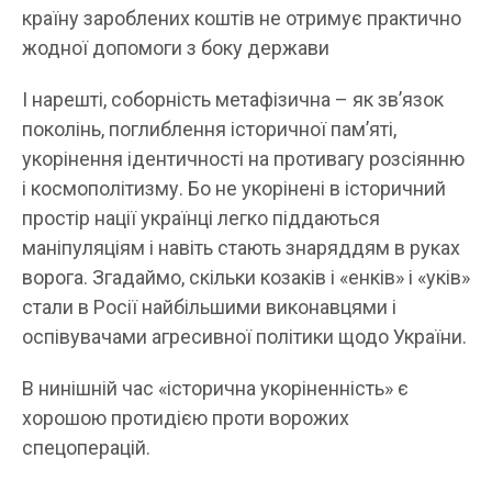
країну зароблених коштів не отримує практично
жодної допомоги з боку держави
І нарешті, соборність метафізична – як зв’язок
поколінь, поглиблення історичної пам’яті,
укорінення ідентичності на противагу розсіянню
і космополітизму. Бо не укорінені в історичний
простір нації українці легко піддаються
маніпуляціям і навіть стають знаряддям в руках
ворога. Згадаймо, скільки козаків і «енків» і «уків»
стали в Росії найбільшими виконавцями і
оспівувачами агресивної політики щодо України.
В нинішній час «історична укоріненність» є
хорошою протидією проти ворожих
спецоперацій.