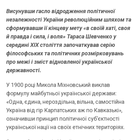
Висунувши гасло відродження політичної
незалежності України революційним шляхом та
сформувавши її кінцеву мету «в своїй хаті, своя
й правда і сила, і воля» Тараса Шевченко у
середині
X
І
X
століття започаткував серію
філософських та політичних розмірковувань
про межі і зміст відновленої української
державності.
У 1900 році Микола Міхновський виклав
формулу майбутньої української держави:
«Одна, єдина, нероздільна, вільна, самостійна
Україна від гір Карпатських аж по Кавказькі»,
означивши принцип політичної суб’єктності
української нації на своїх етнічних територіях.