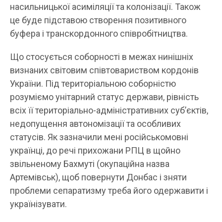
насильницької асиміляції та колонізації. Також
це буде підставою створення позитивного
буфера і транскордонного співробітництва.
Що стосується соборності в межах нинішніх
визнаних світовим співтовариством кордонів
України. Під територіальною соборністю
розуміємо унітарний статус держави, рівність
всіх її територіально-адміністративних суб’єктів,
недопущення автономізації та особливих
статусів. Як зазначили мені російськомовні
українці, до речі прихожани РПЦ в щойно
звільненому Бахмуті (окупаційна назва
Артемівськ), щоб повернути Донбас і зняти
проблеми сепаратизму треба його одержавити і
українізувати.