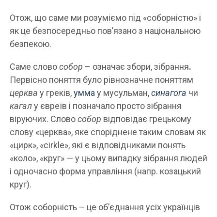
Отож, що саме ми розуміємо під «соборністю» і
як це безпосередньо пов’язано з національною
безпекою.
Саме слово
собор
– означає збори, зібрання
.
Первісно поняття було рівнозначне поняттям
церква
у греків,
умма
у мусульман,
синагога
чи
кагал
у євреїв і позначало просто зібрання
віруючих. Слово
собор
відповідає грецькому
слову «церква», яке споріднене таким словам як
«цирк», «cirkle», які є відповідниками понять
«коло», «круг» — у цьому випадку зібрання людей
і одночасно форма управління (напр. козацький
круг).
Отож соборність – це об’єднання усіх українців