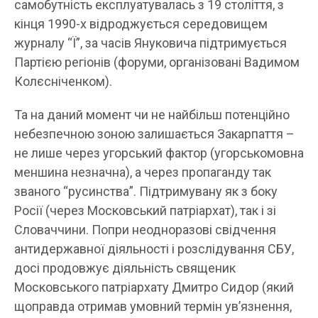
самобутність експлуатувалась з 19 століття, з
кінця 1990-х відроджується середовищем
журналу “Ї”, за часів Януковича підтримується
Партією регіонів (форуми, організовані Вадимом
Колєсніченком).
Та на даний момент чи не найбільш потенційно
небезпечною зоною залишається Закарпаття –
не лише через угорський фактор (угорськомовна
меншина незначна), а через пропаганду так
званого “русинства”. Підтримувану як з боку
Росії (через Московський патріархат), так і зі
Словаччини. Попри неодноразові свідчення
антидержавної діяльності і розслідування СБУ,
досі продовжує діяльність священик
Московського патріархату Дмитро Сидор (який
щоправда отримав умовний термін ув’язнення,