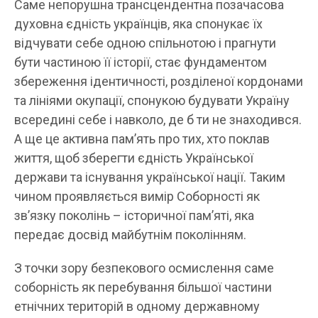
Саме непорушна трансцендентна позачасова
духовна єдність українців, яка спонукає їх
відчувати себе одною спільнотою і прагнути
бути частиною її історії, стає фундаментом
збереження ідентичності, розділеної кордонами
та лініями окупації, спонукою будувати Україну
всередині себе і навколо, де б ти не знаходився.
А ще це активна пам’ять про тих, хто поклав
життя, щоб зберегти єдність Української
держави та існування української нації. Таким
чином проявляється вимір Соборності як
зв’язку поколінь – історичної пам’яті, яка
передає досвід майбутнім поколінням.
З точки зору безпекового осмислення саме
соборність як перебування більшої частини
етнічних територій в одному державному