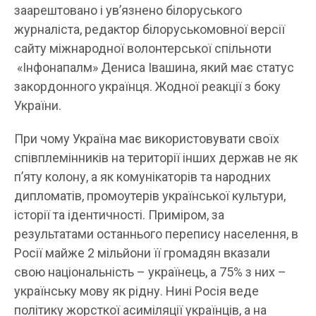
заарештовано і ув’язнено білоруського
журналіста, редактор білоруськомовної версії
сайту міжнародної волонтерської спільноти
«Інфонапалм» Дениса Івашина, який має статус
закордонного українця. Жодної реакції з боку
України.
При чому Україна має використовувати своїх
співплемінників на території інших держав не як
п’яту колону, а як комунікаторів та народних
дипломатів, промоутерів української культури,
історії та ідентичності. Приміром, за
результатами останнього перепису населення, в
Росії майже 2 мільйони її громадян вказали
свою національність – українець, а 75% з них –
українську мову як рідну. Нині Росія веде
політику жорсткої асиміляції українців, а на