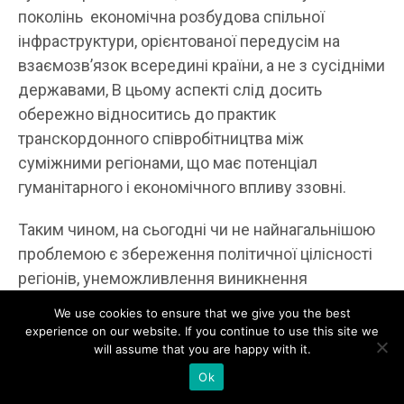
поколінь економічна розбудова спільної
інфраструктури, орієнтованої передусім на
взаємозв’язок всередині країни, а не з сусідніми
державами, В цьому аспекті слід досить
обережно відноситись до практик
транскордонного співробітництва між
суміжними регіонами, що має потенціал
гуманітарного і економічного впливу ззовні.
Таким чином, на сьогодні чи не найнагальнішою
проблемою є збереження політичної цілісності
регіонів, унеможливлення виникнення
сепаратистських анклавів (національних
We use cookies to ensure that we give you the best
автономій, територій з особливим правовим
experience on our website. If you continue to use this site we
will assume that you are happy with it.
статусом). Це вимагає недопущенні в нинішніх
умовах федералізації, яка прямо окреслена як
Ok
вимога Кремля до української влади. Унітарність