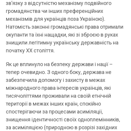
зв’язку з відсутністю механізму подвійного
громадянства чи інших преференційних
механізмів для українців поза Україною).
Натомість законні громадянські права отримали
окупанти та їхні нащадки, які зі зброєю в руках
знищили легітимну українську державність на
початку XX століття.
Як це вплинуло на безпеку держави і нації –
тепер очевидно. З одного боку, держава не
забезпечила допомогу і захисту в межах
міжнародного права інтересів українців, які
тисячоліттями проживали на своїй етнічній
території в межах інших країн, спокійно
спостерігаючи за процесами асиміляції,
знищення ідентичності своїх одноплемінників,
за асиміляцією (природною в розрізі західних