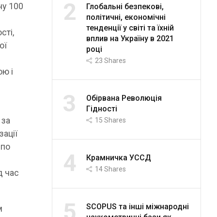
2
ну 100
Глобальні безпекові,
політичні, економічні
тенденції у світі та їхній
сті,
вплив на Україну в 2021
ої
році
23
Shares
ою і
3
Обірвана Революція
Гідності
 за
15
Shares
зації
 по
4
Крамничка УССД
14
Shares
д час
5
SCOPUS та інші міжнародні
м