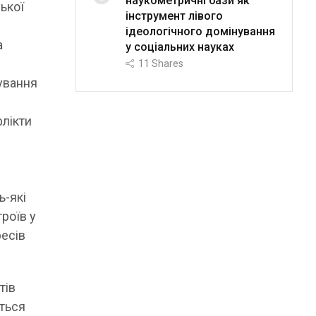
наукометричні бази як
ької
інструмент лівого
ідеологічного домінування
а
у соціальних науках
11
Shares
ування
флікти
ь-які
роїв у
ресів
тів
ється