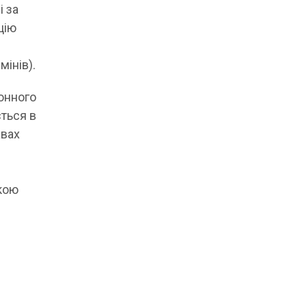
і за
цію
мінів).
онного
ться в
авах
ькою