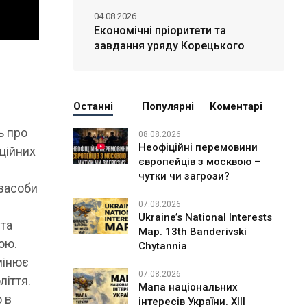
04.08.2026
Економічні пріоритети та
завдання уряду Корецького
х
Останні
Популярні
Коментарі
ь про
08.08.2026
Неофіційні перемовини
аційних
європейців з москвою –
чутки чи загрози?
 засоби
07.08.2026
Ukraine’s National Interests
 та
Map. 13th Banderivski
ою.
Chytannia
мінює
07.08.2026
ліття.
Мапа національних
 в
інтересів України. ХІІІ