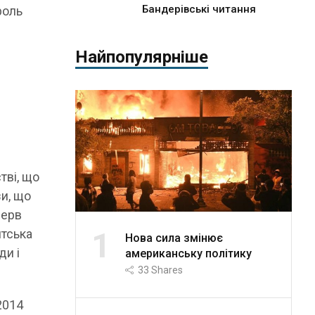
Бандерівські читання
роль
Найпопулярніше
тві, що
зи, що
зерв
1
нтська
Нова сила змінює
ди і
американську політику
33
Shares
2014