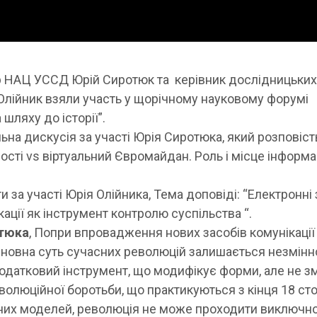
р НАЦ УССД Юрій Сиротюк та керівник дослідницьки
й Олійник взяли участь у щорічному науковому форумі
 шляху до історії”.
льна дискусія за участі Юрія Сиротюка, який розповіст
ності vs віртуальний Євромайдан. Роль і місце інформ
ти за участі Юрія Олійника, Тема доповіді: “Електронні
ції як інструмент контролю суспільства “.
отюка
, Попри впровадження нових засобів комунікації
сновна суть сучасних революцій залишається незмінн
додатковий інструмент, що модифікує форми, але не з
олюційної боротьби, що практикуються з кінця 18 сто
них моделей, революція не може проходити виключно