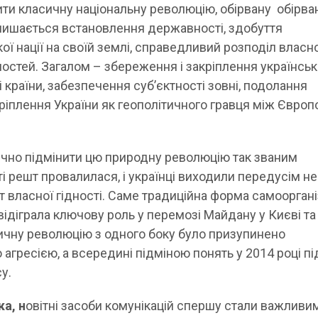
ти класичну національну революцію, обірвану обірва
залишається встановлення державності, здобуття
ї нації на своїй землі, справедливий розподіл власно
ностей. Загалом – збереження і закріплення українськ
 країни, забезпечення суб’єктності зовні, подолання
укріплення України як геополітичного гравця між Європ
гічно підмінити цю природну революцію так званим
 решт провалилася, і українці виходили передусім не
ст власної гідності. Саме традиційна форма самооргані
 відіграла ключову роль у перемозі Майдану у Києві та
асичну революцію з одного боку було призупинено
гресією, а всередині підміною понять у 2014 році пі
у.
а, н
овітні засоби комунікацій спершу стали важливи