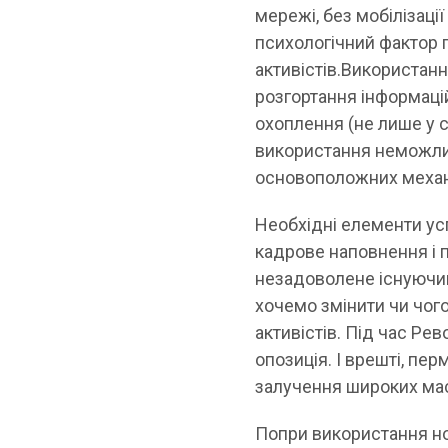
мережі, без мобілізаці
психологічний фактор 
активістів.Використа
розгортання інформаці
охоплення (не лише у с
використання неможлив
основоположних механ
Необхідні елементи усп
кадрове наповнення і по
незадоволене існуючим
хочемо змінити чи чого
активістів. Під час Ре
опозиція. І врешті, пе
залучення широких мас
Попри використання нов