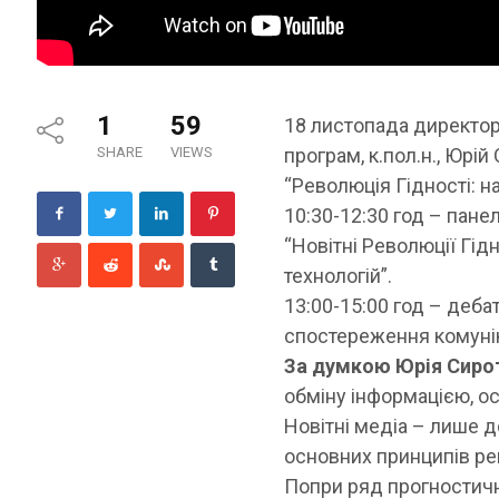
1
59
18 листопада директо
SHARE
VIEWS
програм, к.пол.н., Юрі
“Революція Гідності: на
10:30-12:30 год – пане
“Новітні Революції Гід
технологій”.
13:00-15:00 год – деба
спостереження комуніка
За думкою Юрія Сир
обміну інформацією, о
Новітні медіа – лише 
основних принципів рев
Попри ряд прогностич