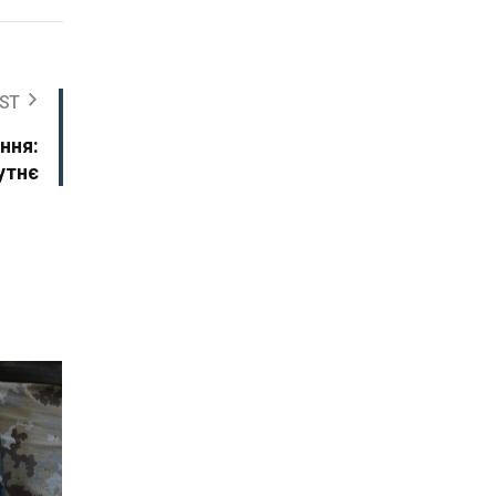
ST
ння:
утнє