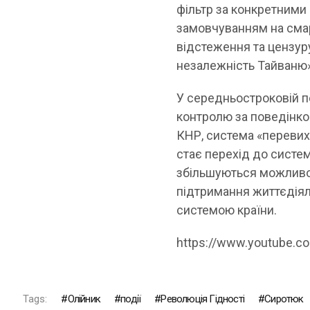
фільтр за конкретними
замовчуванням на смар
відстеження та цензуру
незалежність Тайваню»,
У середньостроковій п
контролю за поведінко
КНР, система «перевих
стає перехід до систе
збільшуються можливо
підтримання життєдіял
системою країни.
https://www.youtube.c
Tags:
Олійник
події
Революція Гідності
Сиротюк