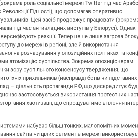
зокрема роль соціальної мережі Twitter під час Арабс
с Революції Гідності), що допомагав оперативно
тувальників. Цей засіб продовжує працювати (зокрем
налів під час антивладних виступів у Білорусі). Однак
версифікують реакції. Тепер це не лише загроза блок
ступу до мережі в регіоні, але й використання
аної на розчарування у опозиційних політиках та кон
теми атомізацію суспільства. Зокрема опозиціонерам
очки зору суспільного консенсусу твердження, що
бито їхніх прихильників (насправді ботів чи підставних
клад – діяльність пропаганди РФ, що дискредитує буд
одночас застосовується використання протестних наст
озгортання хаотизації, що спрощуватиме втілення інте
истемами набуває більш тонких, малопомітних момен
ування сайтів чи цілих сегментів мережі використову