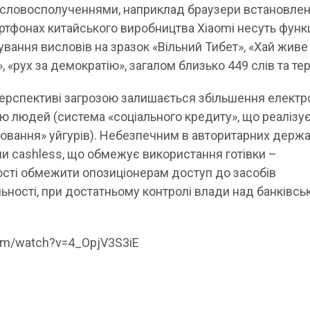
 словосполученнями, наприклад браузери встановлен
тфонах китайського виробництва Xiaomi несуть функ
вання висловів на зразок «Вільний Тибет», «Хай живе
 «рух за демократію», загалом близько 449 слів та тер
ерспективі загрозою залишається збільшення електр
ю людей (система «соціального кредиту», що реалізує
овання» уйгурів). Небезпечним в авторитарних держ
ми cashless, що обмежує використання готівки –
сті обмежити опозиціонерам доступ до засобів
ьності, при достатньому контролі влади над банківс
om/watch?v=4_OpjV3S3iE