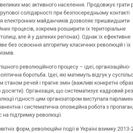
ї великих мас активного населення. Продовжує грати 
групової солідарності при безпосередньому контакті
ння електронних майданчиків дозволяє пришвидшити
йних процесів, зокрема розширити їх територіальне
толиці, але й у далеких регіонах). Однак їх ефективне
е без освоєння алгоритму класичних революцій і їх
ізмів.
ішного революційного процесу – ідеї, організаційно-
літична боротьба. Ідеї, які матимуть відгук у суспільс
 станом речей і прагне змін (важливі конкретні обра
 досягти). Організація, що систематизує кадровий ре
волюції гідності цим організатором виступала парламе
рманентна і систематична опозиційна робота з пропаган
 на підтримку революції.
ітніх форм, революційні події в Україні взимку 2013-