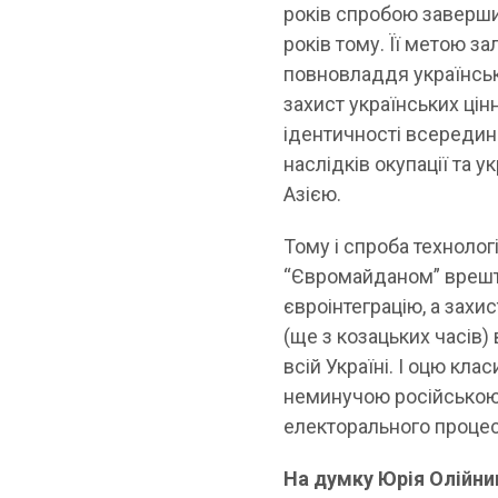
років спробою заверши
років тому. Її метою 
повновладдя українсько
захист українських цін
ідентичності всередині
наслідків окупації та 
Азією.
Тому і спроба техноло
“Євромайданом” врешті
євроінтеграцію, а захи
(ще з козацьких часів)
всій Україні. І оцю кл
неминучою російською а
електорального процес
На думку Юрія Олійник