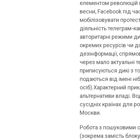
елементом революцій (
весни, Facebook під ча
мобілізовувати протес
діяльність телеграм-ка
авторитарні режими ди
окремих ресурсів чи до
дезінформації, спрямов
через мало актуальні 
приписуються дикі з т
подаються від імені ні
осіб).Характерний при
альтернативи владі. В
сусідніх країнах для р
Москви.
Робота з пошуковими с
(зокрема замість блок