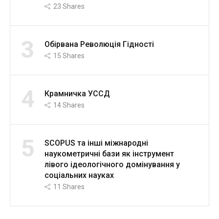
23
Shares
3
Обірвана Революція Гідності
15
Shares
4
Крамничка УССД
14
Shares
5
SCOPUS та інші міжнародні
наукометричні бази як інструмент
лівого ідеологічного домінування у
соціальних науках
11
Shares