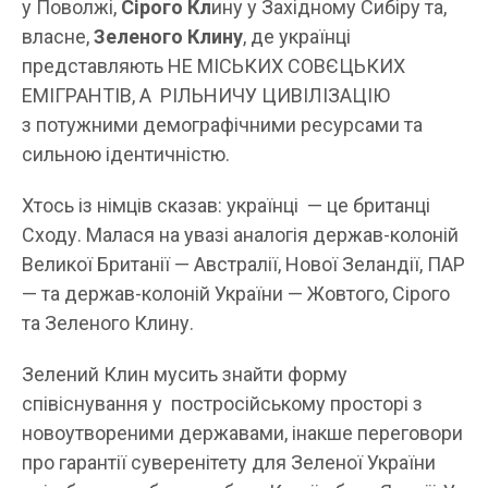
у Поволжі,
Сірого Кл
ину у Західному Сибіру та,
власне,
Зеленого Клину
, де українці
представляють НЕ МІСЬКИХ СОВЄЦЬКИХ
ЕМІГРАНТІВ, А РІЛЬНИЧУ ЦИВІЛІЗАЦІЮ
з потужними демографічними ресурсами та
сильною ідентичністю.
Хтось із німців сказав: українці — це британці
Сходу. Малася на увазі аналогія держав-колоній
Великої Британії — Австралії, Нової Зеландії, ПАР
— та держав-колоній України — Жовтого, Сірого
та Зеленого Клину.
Зелений Клин мусить знайти форму
співіснування у постросійському просторі з
новоутвореними державами, інакше переговори
про гарантії суверенітету для Зеленої України