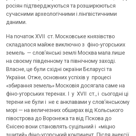
росіян підтверджуються та розширюються
сучасними археологічними і лінгвістичними
даними.
На початок XVII ст. Московське князівство
складалося майже виключно з фіно-угорських
земель — слов’янські землі Москва мала лише
на своєму південному та північному заході.
Власне, це були східні окраїни Бєларусі та
України. Отже, основних успіхів у процесі
«збирання земель» Московія досягала саме на
фіно-угорських теренах. І у XVII ст., і сьогодні ці
терени не були і не є анклавами у слов’янському
морі — на величезних обширах від Кольського
півострова до Воронежа та від Пскова до
Єнісею вони становлять суцільний і «міцно
зшитий» фіно-угорський континент. Після анексії