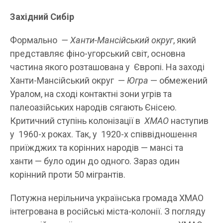
Західний Сибір
Формально
—
Ханти-Мансійський округ
, який
представляє фіно-угорський світ, основна
частина якого розташована у Європі. На заході
Ханти-Мансійський округ —
Югра
— обмежений
Уралом, на сході контактні зони угрів та
палеоазійських народів сягають Єнісею.
Критичний ступінь колонізації в
ХМАО
наступив
у 1960-х роках. Так, у 1920-х співвідношення
приїжджих та корінних народів — мансі та
ханти — було один до одного. Зараз один
корінний проти 50 мігрантів.
Потужна нерільнича українська громада ХМАО
інтегрована в російські міста-колонії. З погляду