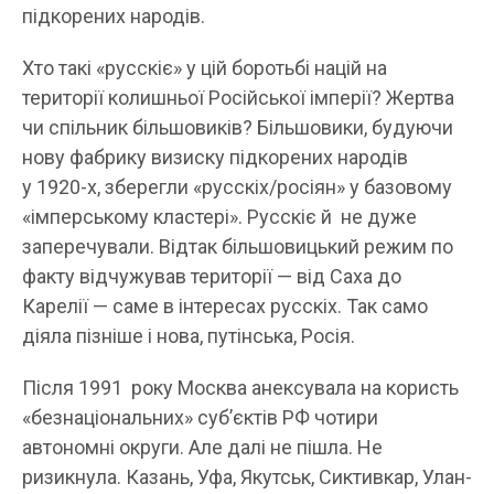
підкорених народів.
Хто такі «русскіє» у цій боротьбі націй на
території колишньої Російської імперії? Жертва
чи спільник більшовиків? Більшовики, будуючи
нову фабрику визиску підкорених народів
у 1920-х, зберегли «русскіх/росіян» у базовому
«імперському кластері». Русскіє й не дуже
заперечували. Відтак більшовицький режим по
факту відчужував території — від Саха до
Карелії — саме в інтересах русскіх. Так само
діяла пізніше і нова, путінська, Росія.
Після 1991 року Москва анексувала на користь
«безнаціональних» суб’єктів РФ чотири
автономні округи. Але далі не пішла. Не
ризикнула. Казань, Уфа, Якутськ, Сиктивкар, Улан-