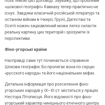
поза темою цієї доповіді. Зауважу, що проблеми
«шокової географії» Кавказу тепер практично не
існує. Завдяки класичній російській літературі та
останнім війнам в Ічкерії, Грузії, Дагестані та
Осетії кожен зацікавлений може легко скласти
реальну картину цих територій і зрозуміти їх
перспективи.
Фіно-угорські країни
Насправді саме тут починається справжня
Шокова географія. Бо пролягає вона по серцю
«русского народа» та його національних міфах.
Детальна інформація про розселення фіно-
угорських народів у ІХ–ХІ ст. міститься у працях
Нестора Літописця. Його відомості про фіно-
угорський характер нинішнього етнічного центру