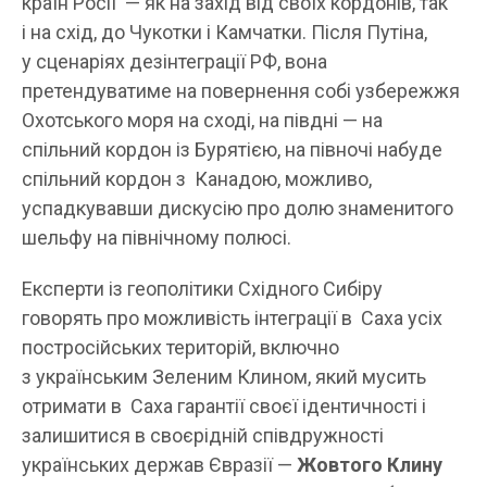
країн Росії — як на захід від своїх кордонів, так
і на схід, до Чукотки і Камчатки. Після Путіна,
у сценаріях дезінтеграції РФ, вона
претендуватиме на повернення собі узбережжя
Охотського моря на сході, на півдні — на
спільний кордон із Бурятією, на півночі набуде
спільний кордон з Канадою, можливо,
успадкувавши дискусію про долю знаменитого
шельфу на північному полюсі.
Експерти із геополітики Східного Сибіру
говорять про можливість інтеграції в Саха усіх
постросійських територій, включно
з українським Зеленим Клином, який мусить
отримати в Саха гарантії своєї ідентичності і
залишитися в своєрідній співдружності
українських держав Євразії —
Жовтого Клину