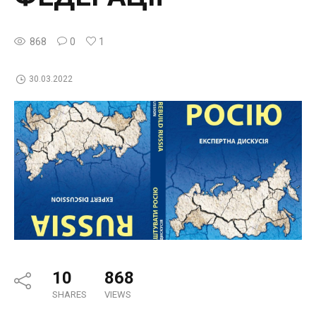
868
0
1
30.03.2022
10
868
SHARES
VIEWS