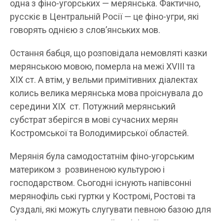
одна з фіно-угорських — мерянська. Фактично,
русскіє в Центральній Росії — це фіно-угри, які
говорять однією з слов’янських мов.
Остання бабця, що розповідала немовляті казки
мерянською мовою, померла на межі XVIII та
XIX ст. А втім, у вельми примітивних діалектах
колись велика мерянська мова проіснувала до
середини ХІХ ст. Потужний мерянський
субстрат зберігся в мові сучасних мерян
Костромської та Володимирської областей.
Мерянія була самодостатнім фіно-угорським
материком з розвиненою культурою і
господарством. Сьогодні існують напівсонні
мерянофіль ські гуртки у Костромі, Ростові та
Суздалі, які можуть слугувати певною базою для