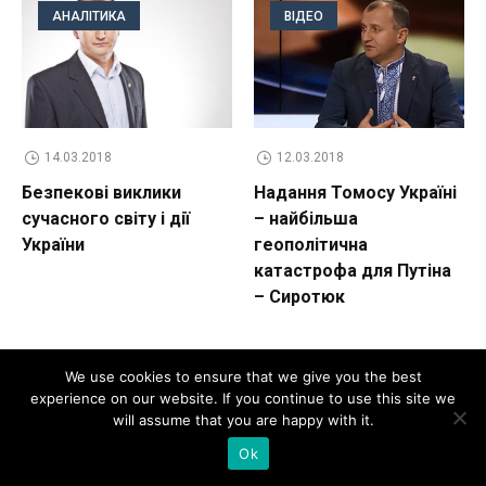
АНАЛІТИКА
ВІДЕО
14.03.2018
12.03.2018
Безпекові виклики
Надання Томосу Україні
сучасного світу і дії
– найбільша
України
геополітична
катастрофа для Путіна
– Сиротюк
We use cookies to ensure that we give you the best
experience on our website. If you continue to use this site we
will assume that you are happy with it.
Trackbacks and Pingbacks
Ok