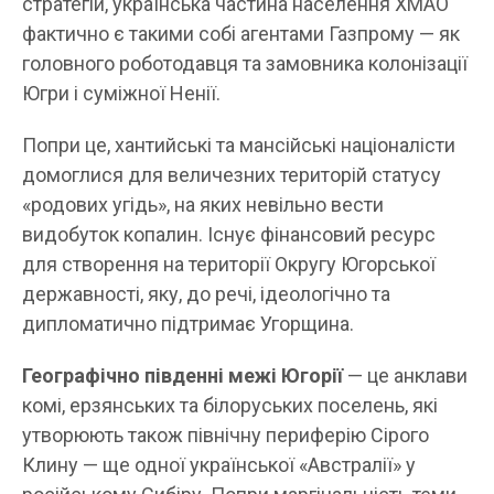
стратегій, українська частина населення ХМАО
фактично є такими собі агентами Газпрому — як
головного роботодавця та замовника колонізації
Югри і суміжної Ненії.
Попри це, хантийські та мансійські націоналісти
домоглися для величезних територій статусу
«родових угідь», на яких невільно вести
видобуток копалин. Існує фінансовий ресурс
для створення на території Округу Югорської
державності, яку, до речі, ідеологічно та
дипломатично підтримає Угорщина.
Географічно південні межі Югорії
— це анклави
комі, ерзянських та білоруських поселень, які
утворюють також північну периферію Сірого
Клину — ще одної української «Австралії» у