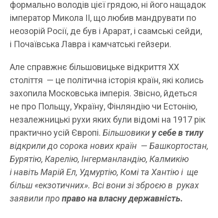
формально володів цієї грядою, ні його нащадок
імператор Микола ІІ, що любив мандрувати по
неозорій Росії, де був і Арарат, і саамські сейди,
і Почаївська Лавра і камчатські гейзери.
Але справжнє більшовицьке відкриття ХХ
століття — це політична історія країн, які колись
захопила Московська імперія. Звісно, йдеться
не про Польщу, Україну, Фінляндію чи Естонію,
незалежницькі рухи яких були відомі на 1917 рік
практично усій Європі.
Більшовики
у себе в тилу
відкрили до сорока нових країн — Башкортостан,
Бурятію, Карелію, Інгерманландію, Калмикію
і навіть Марій Ел
, Удмуртію, Комі та Хантію і
ще
більш «екзотичних».
Всі вони зі зброєю в руках
заявили про
право на власну державність.