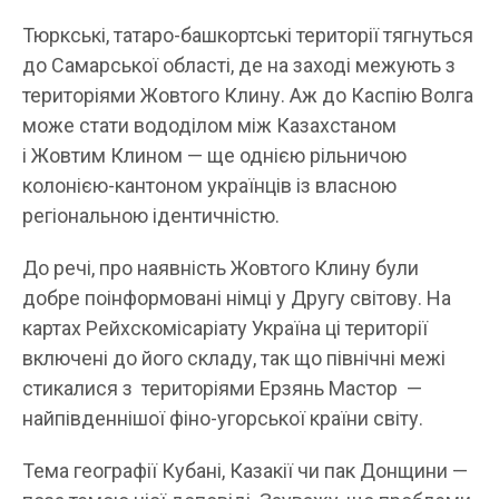
Тюркські, татаро-башкортські території тягнуться
до Самарської області, де на заході межують з
територіями Жовтого Клину. Аж до Каспію Волга
може стати вододілом між Казахстаном
і Жовтим Клином — ще однією рільничою
колонією-кантоном українців із власною
регіональною ідентичністю.
До речі, про наявність Жовтого Клину були
добре поінформовані німці у Другу світову. На
картах Рейхскомісаріату Україна ці території
включені до його складу, так що північні межі
стикалися з територіями Ерзянь Мастор —
найпівденнішої фіно-угорської країни світу.
Тема географії Кубані, Казакії чи пак Донщини —