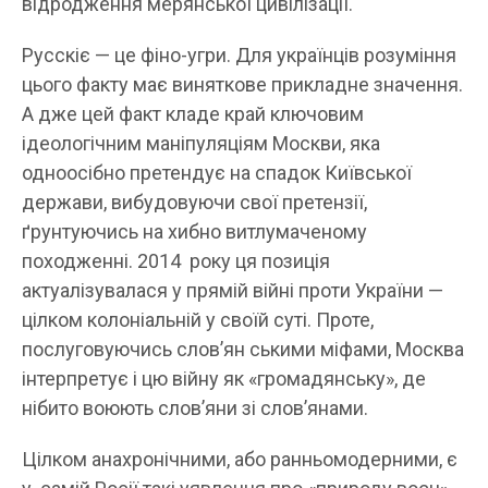
відродження мерянської цивілізації.
Русскіє — це фіно-угри. Для українців розуміння
цього факту має виняткове прикладне значення.
А дже цей факт кладе край ключовим
ідеологічним маніпуляціям Москви, яка
одноосібно претендує на спадок Київської
держави, вибудовуючи свої претензії,
ґрунтуючись на хибно витлумаченому
походженні. 2014 року ця позиція
актуалізувалася у прямій війні проти України —
цілком колоніальній у своїй суті. Проте,
послуговуючись слов’ян ськими міфами, Москва
інтерпретує і цю війну як «громадянську», де
нібито воюють слов’яни зі слов’янами.
Цілком анахронічними, або ранньомодерними, є