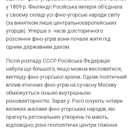
у 1809 р. Фінляндії Російська імперія об’єднала
у своєму складі усі фіно-угорські народи світу
(за винятком лише центральноєвропейських
угорців). Уперше з часів доісторичного
розсіяння фіно-угрів вони почали жити під
одним державним дахом.
Після розпаду СССР Російська Федерація
набула ще більшого, якщо можна висловитися,
вигляду фіно-угорської країни. Однак політичний
вплив етнічних фіно-угрів на сучасну Москву
обмежується їхньою внутрішньою
різновекторністю. Зараз у Росії існують чотири
великих анклави фіно-угорських народів, які
прагнуть регіональних утворень та мають,
відповідно, різні геополітичні центри тяжіння.