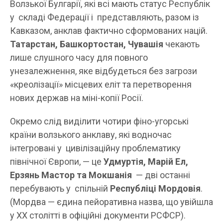
Волзької Булгарії, які всі мають статус Республік
у складі Федерації і представляють, разом із
Кавказом, анклав фактично сформованих націй.
Татарстан, Башкортостан, Чувашія
чекають
лише слушного часу для повного
унезалежнення, яке відбудеться без загрози
«креолізації» місцевих еліт та перетворення
нових держав на міні-копії Росії.
Окремо слід виділити чотири фіно-угорські
країни волзького анклаву, які водночас
інтегровані у цивілізаційну проблематику
північної Європи, — це
Удмуртія, Марій Ел,
Ерзянь Мастор та Мокшанія
— дві останні
перебувають у спільній
Республіці Мордовія
.
(Мордва — єдина пейоративна назва, що увійшла
у ХХ столітті в офіційні документи РСФСР).