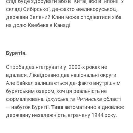
слід буде здобувати або в Китаї, або в Японії. У
складі Сибірської, де-факто «великоруської»,
держави Зелений Клин може сподіватися хіба
на долю Квебека в Канаді.
Бурятія.
Спроба дезінтегрувати у 2000-х роках не
вдалася. Ліквідовано два національні округи.
Але Байкал залиша ється де-факто внутрішнім
бурятським озером, хоч ця реальність не
формалізована
. Іркутська та Читинська
області
— набуток Бурятії.
Тива
автоматично відновлює
державну незалежність, втрачену 1944 року.