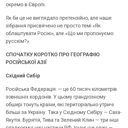
окремо в Європі.
Як би це не виглядало претензійно, але наше
зібрання присвячено не просто темі «Як
облаштувати Росію», але «Що ми пропонуємо
русскім?»
СПОЧАТКУ КОРОТКО ПРО ГЕОГРАФІЮ
РОСІЙСЬКОЇ АЗІЇ
Східний Сибір
Російська Федерація — це 60 тисяч кілометрів
зовнішніх кордонів. У цьому грандіозному
обширі тонуть країни, які територіально утричі
більші за Україну. Така у Східному Сибіру — Саха-
Якутія. Бурятія, Тива та Зелений Клин — три інші
спадкоємці цієї частини РФ. Існує ще один —