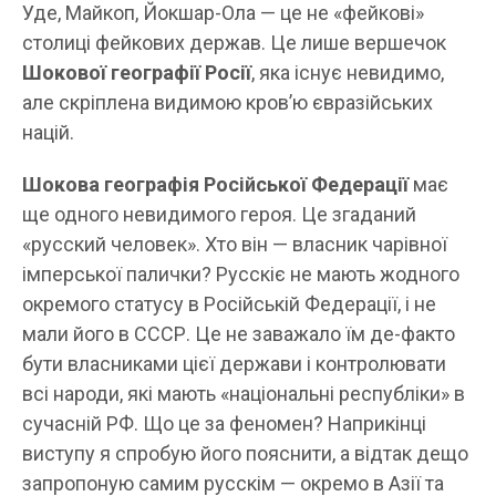
Уде, Майкоп, Йокшар-Ола — це не «фейкові»
столиці фейкових держав. Це лише вершечок
Шокової географії Росії
, яка існує невидимо,
але скріплена видимою кров’ю євразійських
націй.
Шокова географія Російської Федерації
має
ще одного невидимого героя. Це згаданий
«русский человек». Хто він — власник чарівної
імперської палички? Русскіє не мають жодного
окремого статусу в Російській Федерації, і не
мали його в СССР. Це не заважало їм де-факто
бути власниками цієї держави і контролювати
всі народи, які мають «національні республіки» в
сучасній РФ. Що це за феномен? Наприкінці
виступу я спробую його пояснити, а відтак дещо
запропоную самим русскім — окремо в Азії та