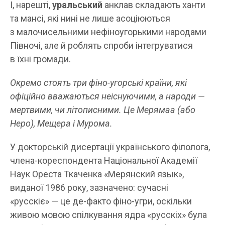
І, нарешті,
уральський
анклав складають ханти
та мансі, які нині не лише асоціюються
з малочисельними нефіноугорькими народами
Півночі, але й роблять спроби інтегруватися
в їхні громади.
Окремо стоять три фіно-угорські країни, які
офіційно вважаються неіснуючими, а народи —
мертвими, чи літописними.
Це Мерямаа (або
Неро), Мещера і Мурома.
У докторській дисертації українського філолога,
члена-кореспондента Національної Академії
Наук Ореста Ткаченка «Мерянский язык»,
виданої 1986 року, зазначено: сучасні
«русскіє» — це де-факто фіно-угри, оскільки
живою мовою спілкування ядра «русскіх» була