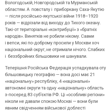
Вологодській, Новгородській та Мурманській
областям. А повсталу і приборкану Саха-Якутію
— після російсько-якутської війни 1918–1920
років — відрізали від виходу до Тихого океану.
Такі-от територіальні «контрибуції» з «братніх
народів». Винятків не робили нікому. Саами
і вепси, які по-доброму просили у Москви хоч
національний округ, не отримали нічого. Слабких
і беззбройних більшовики не шанували.
Теперішня Російська Федерація успадкувала оту
більшовицьку географію — вона досі має 21
«національну» республіку, 4 «національні»
автономні округи та одну «національну» область
з-посеред 83 суб’єктів РФ. Ці «особливі регіони»
ніколи не давали спокою Москві — вони були
явним свідченням військової доблесті