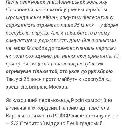
Після серії нових завойовницьких воєн, яку
більшовики назвали облудливим терміном
«громадянська війна», сяку-таку федеративну
державність отримали лише 25 із них
— у
формі
республік і
округів.
Але й така, багато в чому
симулятивна, державність дана більшовиками
не через їх любов до «самовизначень народів»
чи політико-адміністративних експериментів. Ні,
приз у вигляді «національної республіки»
отримував тільки той, хто узяв до рук зброю.
Так, усі 25 воєн проти майбутніх «республік»,
зрештою, виграла Москва.
Як класичний переможець, Росія самостійно
визначала їх кордони. Наприклад, повстала
Карелія отримала в РСФСР лише третину свого
— 2/3 її території віддано Ленінградській,