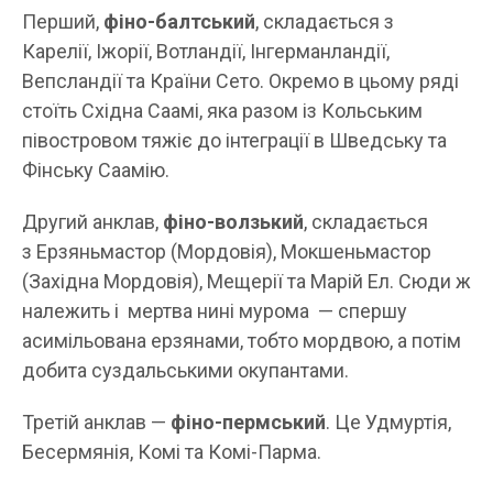
Перший,
фіно-балтський
, складається з
Карелії, Іжорії, Вотландії, Інгерманландії,
Вепсландії та Країни Сето. Окремо в цьому ряді
стоїть Східна Саамі, яка разом із Кольським
півостровом тяжіє до інтеграції в Шведську та
Фінську Саамію.
Другий анклав,
фіно-волзький
, складається
з Ерзяньмастор (Мордовія), Мокшеньмастор
(Західна Мордовія), Мещерії та Марій Ел. Сюди ж
належить і мертва нині мурома — спершу
асимільована ерзянами, тобто мордвою, а потім
добита суздальськими окупантами.
Третій анклав —
фіно-пермський
. Це Удмуртія,
Бесермянія, Комі та Комі-Парма.