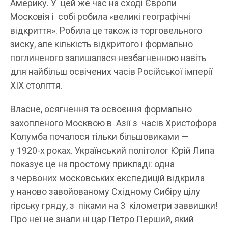
Америку. У цей же час на сході Європи
Московія і собі робила «великі географічні
відкриття». Робила це також із торговельного
зиску, але кількість відкритого і формально
поглиненого залишалася незбагненною навіть
для найбільш освічених часів Російської імперії
ХІХ століття.
Власне, осягнення та освоєння формально
захопленого Москвою в Азії з часів Христофора
Колумба почалося тільки більшовиками —
у 1920-х роках. Український політолог Юрій Липа
показує це на простому прикладі: одна
з червоних московських експедицій відкрила
у наново завойованому Східному Сибіру цілу
гірську гряду, з піками на 3 кілометри заввишки!
Про неї не знали ні цар Петро Перший, який