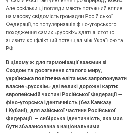
у самій Росії такі уявлення про «природу воєн».
Але оскільки ці погляди мають потужний вплив
на масову свідомість громадян Росій ської
Федерації, то популяризація фіно-угорського
походження самих «русскіх» здатна істотно
знизити конфліктний потенціал між Україною та
РФ.
В цілому ж для гармонізації взаємин зі
Сходом та досягнення сталого миру,
українська політична еліта має запропонувати
власне «русскім» дві великі дорожні карти:
європейській частині Російської Федерації
—
фіно-угорська ідентичність (без Кавказу
і
Кубані), для азійської частини Російської
Федерації
— сибірська ідентичність, яка має
бути збалансована з
національними