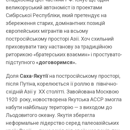
великоруський автономіст із проектами
Сибірської Республіки, який претендує на
збереження старих, домінантних позицій
європейських мігрантів на всьому
постросійському просторі Азії. Хоч схильний
приховувати таку настанову за традиційною
риторикою «братерських взаємин» і простувато-
підступного
«договоримся».
Доля
Саха-Якутії
на постросійському просторі,
після Путіна, корелюється її роллю в північно-
східній Азії у ХХ столітті. Завойована Москвою
1920 року, новостворена Якутська АССР змогла
набути найбільшу територію — з виходом до
Льодовитого океану. Якутія зберегла
неформальне лідерство серед палеоазійських