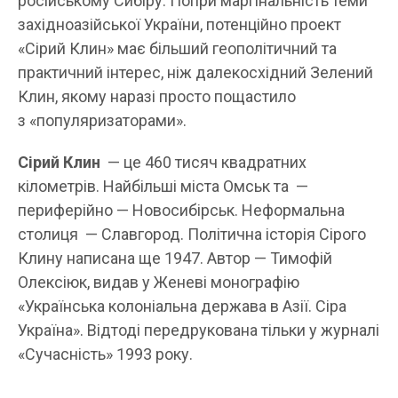
російському Сибіру. Попри маргінальність теми
західноазійської України, потенційно проект
«Сірий Клин» має більший геополітичний та
практичний інтерес, ніж далекосхідний Зелений
Клин, якому наразі просто пощастило
з «популяризаторами».
Сірий Клин
— це 460 тисяч квадратних
кілометрів. Найбільші міста Омськ та —
периферійно — Новосибірськ. Неформальна
столиця — Славгород. Політична історія Сірого
Клину написана ще 1947. Автор — Тимофій
Олексіюк, видав у Женеві монографію
«Українська колоніальна держава в Азії. Сіра
Україна». Відтоді передрукована тільки у журналі
«Сучасність» 1993 року.