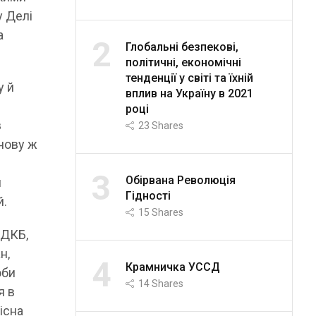
у Делі
а
2
Глобальні безпекові,
політичні, економічні
тенденції у світі та їхній
у й
вплив на Україну в 2021
році
в
23
Shares
Знову ж
3
Обірвана Революція
и
Гідності
й.
15
Shares
ОДКБ,
н,
4
Крамничка УССД
оби
14
Shares
я в
існа