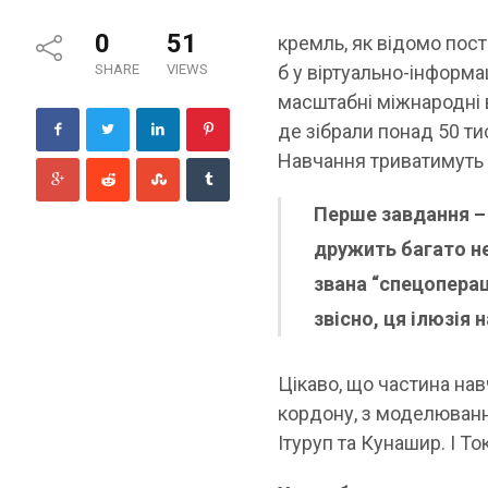
0
51
кремль, як відомо пост
SHARE
VIEWS
б у віртуально-інформа
масштабні міжнародні в
де зібрали понад 50 ти
Навчання триватимуть 
Перше завдання – 
дружить багато н
звана “спецоперац
звісно, ця ілюзія
Цікаво, що частина нав
кордону, з моделюванн
Ітуруп та Кунашир. І Т