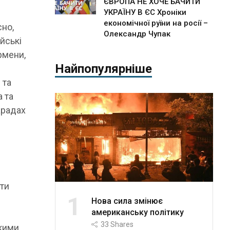
ЄВРОПА НЕ ХОЧЕ БАЧИТИ
УКРАЇНУ В ЄС Хроніки
економічної руїни на росії –
сно,
Олександр Чупак
ійські
рмени,
Найпопулярніше
 та
а та
арадах
ити
1
Нова сила змінює
американську політику
33
Shares
ькими