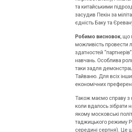
та китайськими підрозд
засудив Пекін за міліт
єдність Баку та Єреван
Робимо висновок
, що
можливість провести л
здатностей “партнерів”
навчань. Особлива роль
таки задля демонстрац
Тайваню. Для всіх інши
економічних преференці
Також маємо справу з 
коли вдалось зібрати н
якому московські полі
таджицького режиму Ра
середині серпня). Це щ