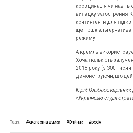
координація чи навіть 
випадку загострення К
контингенти для підкрі
ще гірша альтернатива
режиму.
А кремль використовує
Хоча і кількість залуч
2018 року (з 300 тисяч 
демонструючи, що цей 
Юрій Олійник, керівни
«Українські студії стра
Tags:
експертна думка
Олійник
росія