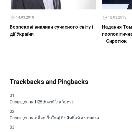
14.03.2018
12.03.2018
Безпекові виклики сучасного світу і
Надання Томо
дії України
геополітичн
– Сиротюк
Trackbacks and Pingbacks
Сповіщення:
H25th คาสิโนเว็บตรง
Сповіщення:
สล็อตเว็บใหญ่ ลิขสิทธิ์แท้ ส่งเกมตรง