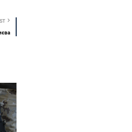
ST
иєва