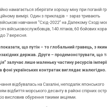
ійно намагається зберігати хорошу міну при поганій грі
ційному вимірі. Один з прикладів – зараз тривають
ійськові навчання “Cхід-2022” на Далекому Сході мос
сяч військовослужбовців, 140 літаків, 60 бойових кора
до 7 вересня.
показати, що путін – то глобальний гравець, з яки
езахідних держав. Друге – продемонструвати, що т
ія” залучає лише маленьку частину ресурсів імперії
 на фоні українських контратак виглядає жалюгідно.
чання відбувалась на Сахаліні, неподалік японського
ям відбиття морського десанту в районі спірних остр
окіо висловив обурення такими акціями.