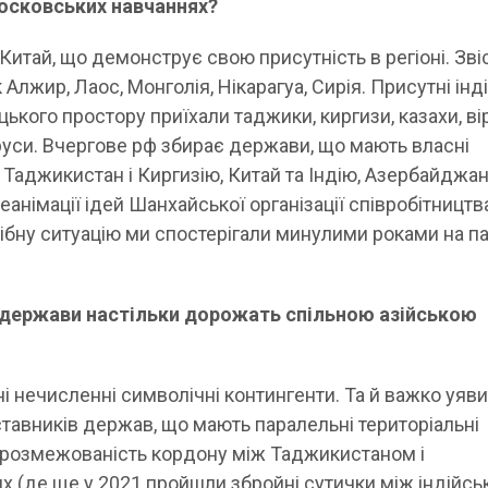
московських навчаннях?
Китай, що демонструє свою присутність в регіоні. Зві
як Алжир, Лаос, Монголія, Нікарагуа, Сирія. Присутні інд
цького простору приїхали таджики, киргизи, казахи, ві
руси. Вчергове рф збирає держави, що мають власні
Таджикистан і Киргизію, Китай та Індію, Азербайджан
еанімації ідей Шанхайської організації співробітництв
дібну ситуацію ми спостерігали минулими роками на п
і держави настільки дорожать спільною азійською
і нечисленні символічні контингенти. Та й важко уяв
ставників держав, що мають паралельні територіальні
нерозмежованість кордону між Таджикистаном і
ях (де ще у 2021 пройшли збройні сутички між індійс