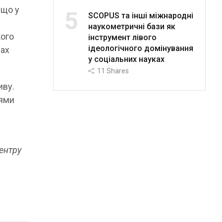
 що у
5
SCOPUS та інші міжнародні
наукометричні бази як
кого
інструмент лівого
ідеологічного домінування
рах
у соціальних науках
11
Shares
иву.
нями
ентру