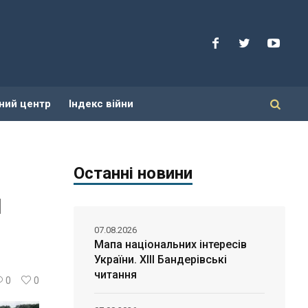
ний центр
Індекс війни
Останні новини
я
07.08.2026
Мапа національних інтересів
України. ХІІІ Бандерівські
читання
0
0