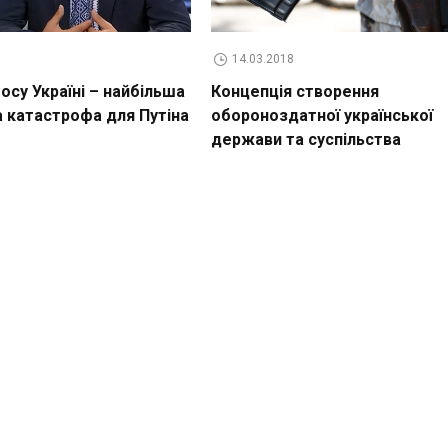
14.03.2018
су Україні – найбільша
Концепція створення
а катастрофа для Путіна
обороноздатної української
держави та суспільства