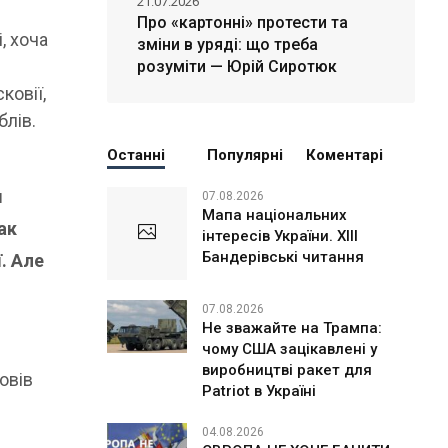
21.07.2026
Про «картонні» протести та
, хоча
зміни в уряді: що треба
розуміти — Юрій Сиротюк
ковії,
блів.
Останні
Популярні
Коментарі
м
07.08.2026
Мапа національних
ак
інтересів України. ХІІІ
Бандерівські читання
. Але
07.08.2026
Не зважайте на Трампа:
чому США зацікавлені у
виробництві ракет для
овів
Patriot в Україні
04.08.2026