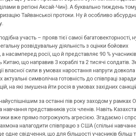
ілами в регіоні Аксай-Чин). А буквально тиждень том
аризацію Тайванської протоки. Ну й особливо абсурдн
у.
 подібна участь – прояв тієї самої багатовекторності, н
егальну розвідувальну діяльність з оцінки бойових
, а насамперед росії, що й представляє 90 % учасникі
 Китаю, що направив 3 кораблі та 2 тисячі солдатів. 
ії власної сили в умовах наростання напруги довкола
х актуальні символічна готовність до співпраці зарад
й, на які змушена йти росія в умовах західних санкці
найуспішнішим за останні пів року заходом у рамках 
а навчання представників усіх членів. Навіть Казахста
тики вже прямо погрожують агресією. Згадаємо і спр
хмона налагодити співпрацю з США (спільні навчанн
е одне свідчення, що для більшості учасників більш т