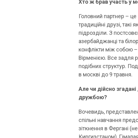
Хто ж брав участь у 
Головний партнер – це 
традиційні друзі, такі 
підрозділи. З постсовє
азербайджанці та біло
конфлікти між собою – 
Вірменією. Все задля р
подібних структур. По
в москві до 9 травня.
Але чи дійсно згадан
дружбою?
Вочевидь, представлен
спільні навчання пред
зіткнення в Фергані (
Киргизстаном), Гімала