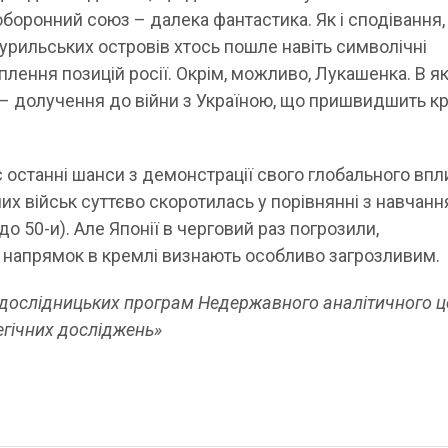
оборонний союз – далека фантастика. Як і сподівання,
урильських островів хтось пошле навіть символічні
плення позицій росії. Окрім, можливо, Лукашенка. В я
 – долучення до війни з Україною, що пришвидшить к
 останні шанси з демонстрації свого глобального впл
ених військ суттєво скоротилась у порівнянні з навчан
до 50-и). Але Японії в черговий раз погрозили,
напрямок в кремлі визнають особливо загрозливим.
к дослідницьких програм Недержавного аналітичного ц
тегічних досліджень»