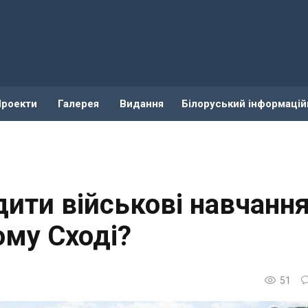
Проекти
Галерея
Видання
Білоруський інформацій
ити військові навчанн
ому Сході?
51