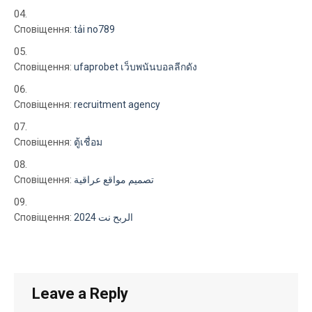
Сповіщення:
tải no789
Сповіщення:
ufaprobet เว็บพนันบอลลีกดัง
Сповіщення:
recruitment agency
Сповіщення:
ตู้เชื่อม
Сповіщення:
تصميم مواقع عراقية
Сповіщення:
الربح نت 2024
Leave a Reply