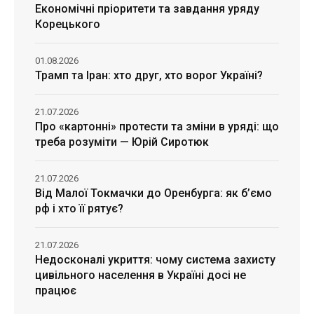
Економічні пріоритети та завдання уряду
Корецького
01.08.2026
Трамп та Іран: хто друг, хто ворог Україні?
21.07.2026
Про «картонні» протести та зміни в уряді: що
треба розуміти — Юрій Сиротюк
21.07.2026
Від Малої Токмачки до Оренбурга: як б’ємо
рф і хто її рятує?
21.07.2026
Недосконалі укриття: чому система захисту
цивільного населення в Україні досі не
працює