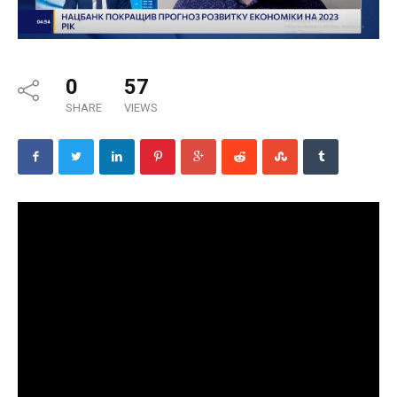
0
57
SHARE
VIEWS