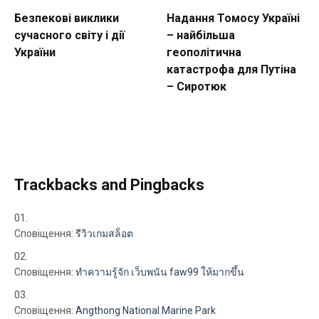
Безпекові виклики
Надання Томосу Україні
сучасного світу і дії
– найбільша
України
геополітична
катастрофа для Путіна
– Сиротюк
Trackbacks and Pingbacks
Сповіщення:
รีวิวเกมสล็อต
Сповіщення:
ทำความรู้จัก เว็บพนัน faw99 ให้มากขึ้น
Сповіщення:
Angthong National Marine Park