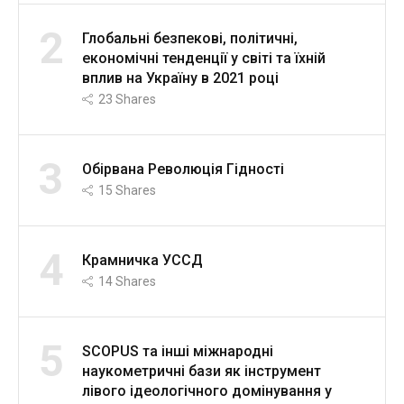
2
Глобальні безпекові, політичні,
економічні тенденції у світі та їхній
вплив на Україну в 2021 році
23
Shares
3
Обірвана Революція Гідності
15
Shares
4
Крамничка УССД
14
Shares
5
SCOPUS та інші міжнародні
наукометричні бази як інструмент
лівого ідеологічного домінування у