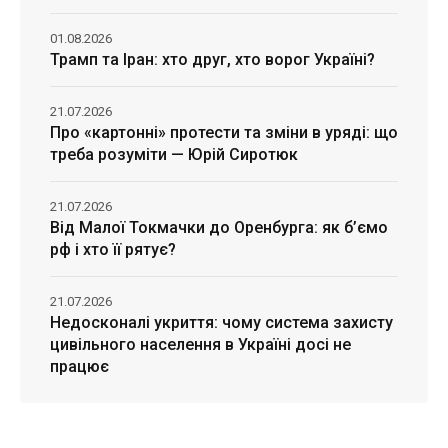
01.08.2026
Трамп та Іран: хто друг, хто ворог Україні?
21.07.2026
Про «картонні» протести та зміни в уряді: що
треба розуміти — Юрій Сиротюк
21.07.2026
Від Малої Токмачки до Оренбурга: як б’ємо
рф і хто її рятує?
21.07.2026
Недосконалі укриття: чому система захисту
цивільного населення в Україні досі не
працює