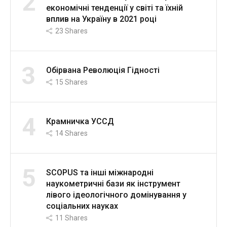
2
економічні тенденції у світі та їхній
вплив на Україну в 2021 році
23
Shares
3
Обірвана Революція Гідності
15
Shares
4
Крамничка УССД
14
Shares
5
SCOPUS та інші міжнародні
наукометричні бази як інструмент
лівого ідеологічного домінування у
соціальних науках
11
Shares