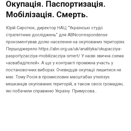
Окупація. Паспортизація.
Мобілізація. Смерть.
Юрій Сиротюк, директор НАЦ “Українські студії
стратегічних досліджень” для ABNcorrespondense
прокоментував долю населення на окупованих територіях.
Першоджерело https://abn.org.ua/uk/analityka/okupacziya-
pasportyzacziya-mobilizacziya-smert/ У назві звична схема
«асвабадітєлєй». А ще у контракті проміжна участь у
постановочних виборах. Очевидців окупації лишитися не
має. Тому Росія в промислових масштабах утилізує
мешканців окупованих територій, а також своїх громадян,
які побачили справжню Україну. Примусова...