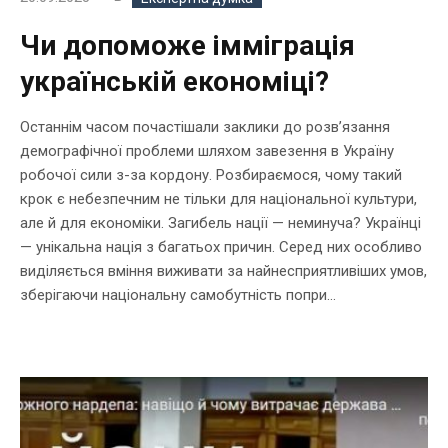
Чи допоможе імміграція
українській економіці?
Останнім часом почастішали заклики до розв’язання
демографічної проблеми шляхом завезення в Україну
робочої сили з-за кордону. Розбираємося, чому такий
крок є небезпечним не тільки для національної культури,
але й для економіки. Загибель нації — неминуча? Українці
— унікальна нація з багатьох причин. Серед них особливо
виділяється вміння виживати за найнесприятливіших умов,
зберігаючи національну самобутність попри...