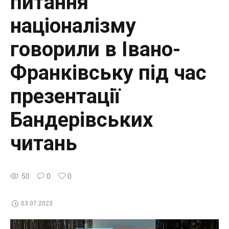
питання
націоналізму
говорили в Івано-
Франківську під час
презентації
Бандерівських
читань
50
0
0
03.07.2023