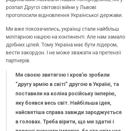
розпал Другої світової війни у Львові
проголосили відновлення Української держави.
Ми вже покозачились, українці стали найбільш
мілітарною нацією на континенті. Але нам замало
дрібних цілей. Тому Україна має бути лідером,
вести закордон. І не може зважати на претензії
партнерів.
Ми своєю звитягою і кров’ю зробили
“другу армію в світі” другою в Україні, та
поставили на коліна російську імперію,
яку боявся весь світ. Найбільша ідея,
найсвятіша справа завжди зароджується
в головах. Треба вірити, що ми здатні і
повинні знищити імперію, бо хто крім нас