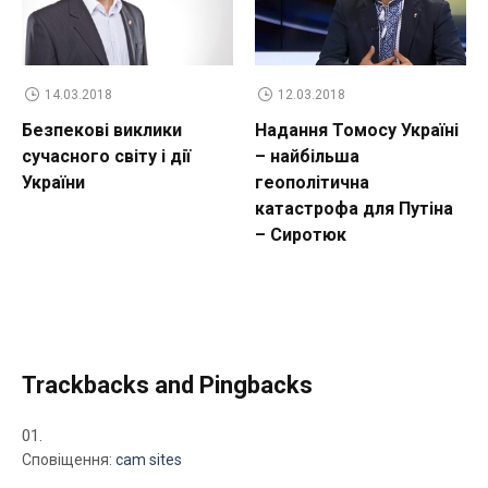
14.03.2018
12.03.2018
Безпекові виклики
Надання Томосу Україні
сучасного світу і дії
– найбільша
України
геополітична
катастрофа для Путіна
– Сиротюк
Trackbacks and Pingbacks
Сповіщення:
cam sites