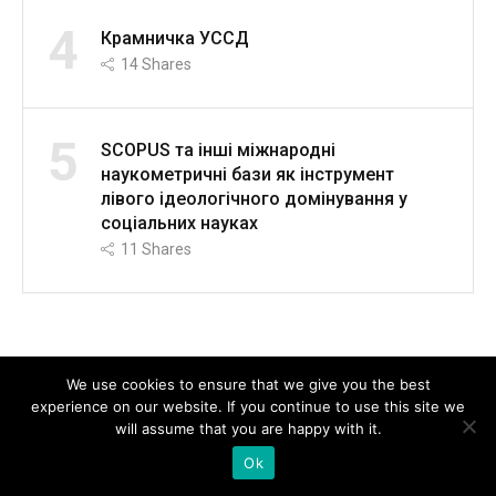
4
Крамничка УССД
14
Shares
5
SCOPUS та інші міжнародні
наукометричні бази як інструмент
лівого ідеологічного домінування у
соціальних науках
11
Shares
We use cookies to ensure that we give you the best
experience on our website. If you continue to use this site we
will assume that you are happy with it.
Ok
Контакти