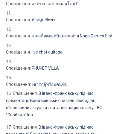
Сповіщення:
ลงประกาศขายคอนโดฟรี
Сповіщення:
ทำจมูก พัทยา
Сповіщення:
เกมสล็อตยอดนิยมจากค่าย Naga Games Slot
Сповіщення:
live chat dultogel
Сповіщення:
PHUKET VILLA
Сповіщення:
เช่ารถตู้พร้อมคนขับ
Сповіщення:
В Івано-Франківську під час
презентації Бандерівських читань свободівці
обговорили актуальні питання націоналізму - ВО
"Свобода" Іва
Сповіщення:
В Івано-Франківську під час