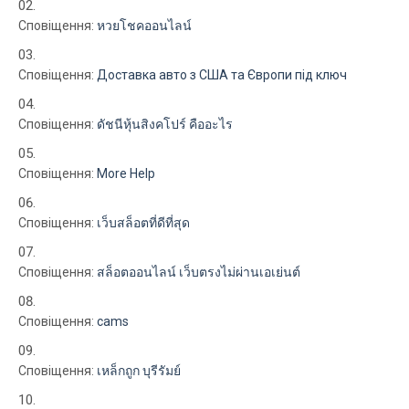
Сповіщення:
หวยโชคออนไลน์
Сповіщення:
Доставка авто з США та Європи під ключ
Сповіщення:
ดัชนีหุ้นสิงคโปร์ คืออะไร
Сповіщення:
More Help
Сповіщення:
เว็บสล็อตที่ดีที่สุด
Сповіщення:
สล็อตออนไลน์ เว็บตรงไม่ผ่านเอเย่นต์
Сповіщення:
cams
Сповіщення:
เหล็กถูก บุรีรัมย์