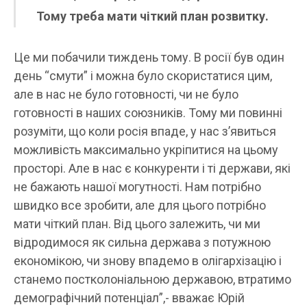
Тому треба мати чіткий план розвитку.
Це ми побачили тиждень тому. В росії був один
день “смути” і можна було скористатися цим,
але в нас не було готовності, чи не було
готовності в наших союзників. Тому ми повинні
розуміти, що коли росія впаде, у нас з’явиться
можливість максимально укріпитися на цьому
просторі. Але в нас є конкуренти і ті держави, які
не бажають нашої могутності. Нам потрібно
швидко все зробити, але для цього потрібно
мати чіткий план. Від цього залежить, чи ми
відродимося як сильна держава з потужною
економікою, чи знову впадемо в олігархізацію і
станемо постколоніальною державою, втратимо
демографічний потенціал”,- вважає Юрій