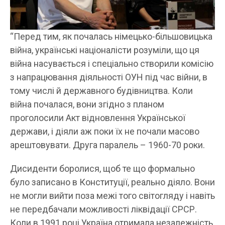
“Перед тим, як почалась німецько-більшовицька
війна, українські націоналісти розуміли, що ця
війна насувається і спеціально створили комісію
з напрацювання діяльності ОУН під час війни, в
тому числі й державного будівництва. Коли
війна почалася, вони згідно з планом
проголосили Акт відновлення Української
держави, і діяли аж поки їх не почали масово
арештовувати. Друга паралель – 1960-70 роки.
Дисиденти боролися, щоб те що формально
було записано в Конституції, реально діяло. Вони
не могли вийти поза межі того світогляду і навіть
не передбачали можливості ліквідації СРСР.
Коли в 1991 році Україна отримала незалежність,