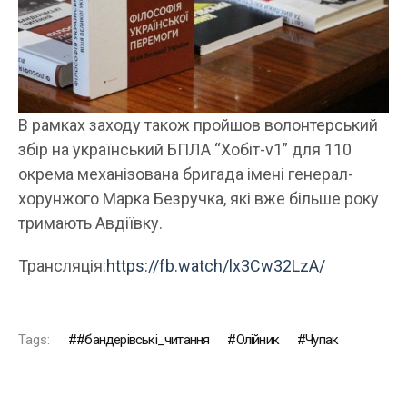
В рамках заходу також пройшов волонтерський
збір на український БПЛА “Хобіт-v1” для 110
окрема механізована бригада імені генерал-
хорунжого Марка Безручка, які вже більше року
тримають Авдіївку.
Трансляція:
https://fb.watch/lx3Cw32LzA/
Tags:
#бандерівські_читання
Олійник
Чупак