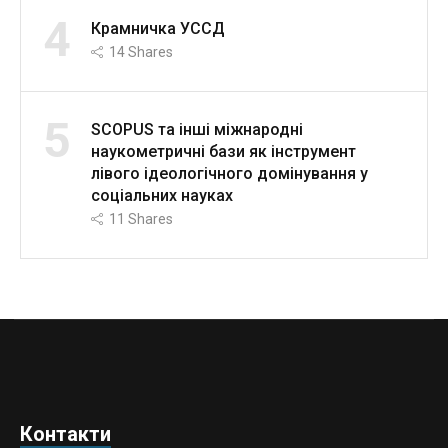
4
Крамничка УССД
14
Shares
5
SCOPUS та інші міжнародні
наукометричні бази як інструмент
лівого ідеологічного домінування у
соціальних науках
11
Shares
Контакти