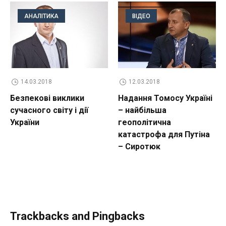
АНАЛІТИКА
ВІДЕО
14.03.2018
12.03.2018
Безпекові виклики
Надання Томосу Україні
сучасного світу і дії
– найбільша
України
геополітична
катастрофа для Путіна
– Сиротюк
Trackbacks and Pingbacks