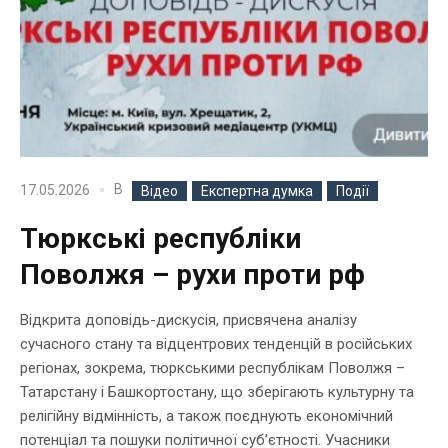
В
17.05.2026
Відео
Експертна думка
Події
Тюркські республіки
Поволжя – рухи проти рф
Відкрита доповідь-дискусія, присвячена аналізу
сучасного стану та відцентрових тенденцій в російських
регіонах, зокрема, тюркськими республікам Поволжя –
Татарстану і Башкортостану, що зберігають культурну та
релігійну відмінність, а також поєднують економічний
потенціал та пошуки політичної суб’єтності. Учасники