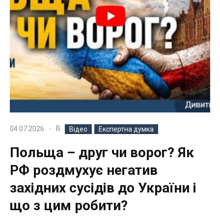
В
04.07.2026
Відео
Експертна думка
Польща – друг чи ворог? Як
РФ роздмухує негатив
західних сусідів до України і
що з цим робити?