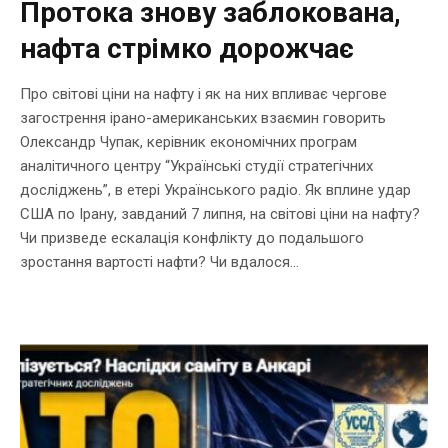
Протока знову заблокована,
нафта стрімко дорожчає
Про світові ціни на нафту і як на них впливає чергове
загострення ірано-американських взаємин говорить
Олександр Чупак, керівник економічних програм
аналітичного центру “Українські студії стратегічних
досліджень”, в етері Українського радіо. Як вплине удар
США по Ірану, завданий 7 липня, на світові ціни на нафту?
Чи призведе ескалація конфлікту до подальшого
зростання вартості нафти? Чи вдалося...