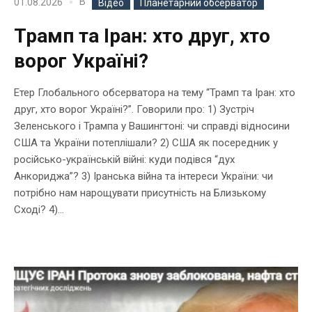
В
01.08.2026
Відео
Планетарний обсерватор
Трамп та Іран: хто друг, хто
ворог Україні?
Етер Глобального обсерватора на тему “Трамп та Іран: хто
друг, хто ворог Україні?”. Говорили про: 1) Зустріч
Зеленського і Трампа у Вашингтоні: чи справді відносини
США та України потеплішали? 2) США як посередник у
російсько-українській війні: куди подівся “дух
Анкориджа”? 3) Іранська війна та інтереси України: чи
потрібно нам нарощувати присутність на Близькому
Сході? 4)...