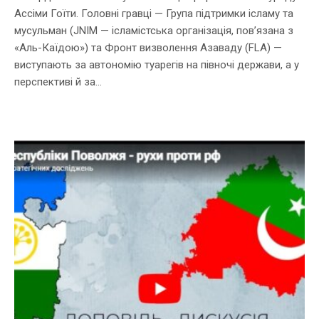
Ассіми Гоїти. Головні гравці — Група підтримки ісламу та
мусульман (JNIM — ісламістська організація, пов’язана з
«Аль-Каїдою») та Фронт визволення Азаваду (FLA) —
виступають за автономію туарегів на півночі держави, а у
перспективі й за...