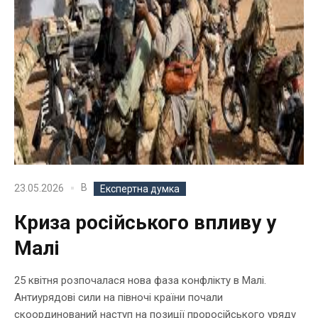
В
23.05.2026
Експертна думка
Криза російського впливу у
Малі
25 квітня розпочалася нова фаза конфлікту в Малі.
Антиурядові сили на півночі країни почали
скоординований наступ на позиції проросійського уряду