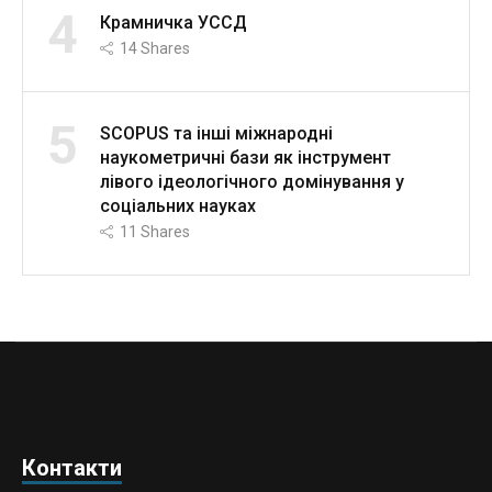
4
Крамничка УССД
14
Shares
5
SCOPUS та інші міжнародні
наукометричні бази як інструмент
лівого ідеологічного домінування у
соціальних науках
11
Shares
Контакти