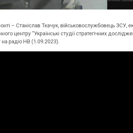
онті – Станіслав Ткачук, військовослужбовець ЗСУ, е
ого центру “Українські студії стратегічних дослідже
на радіо НВ (1.09.2023).