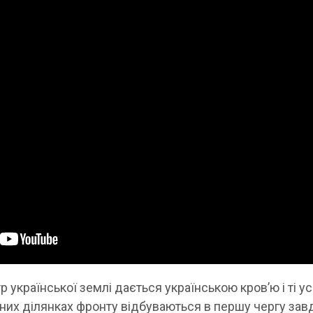
 української землі дається українською кров’ю і ті ус
ізних ділянках фронту відбуваються в першу чергу зав