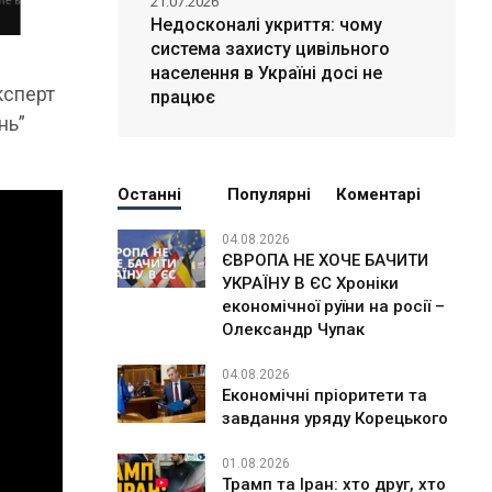
21.07.2026
Недосконалі укриття: чому
система захисту цивільного
населення в Україні досі не
ксперт
працює
нь”
Останні
Популярні
Коментарі
04.08.2026
ЄВРОПА НЕ ХОЧЕ БАЧИТИ
УКРАЇНУ В ЄС Хроніки
економічної руїни на росії –
Олександр Чупак
04.08.2026
Економічні пріоритети та
завдання уряду Корецького
01.08.2026
Трамп та Іран: хто друг, хто