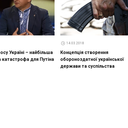
14.03.2018
су Україні – найбільша
Концепція створення
а катастрофа для Путіна
обороноздатної української
держави та суспільства