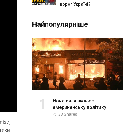
ворог Україні?
Найпопулярніше
1
Нова сила змінює
американську політику
33
Shares
піхи,
дяки