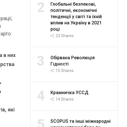
2
Глобальні безпекові,
політичні, економічні
тенденції у світі та їхній
ації,
вплив на Україну в 2021
я
році
Варто
23
Shares
а в них
3
Обірвана Революція
Гідності
ерства
15
Shares
ь
4
о
Крамничка УССД
14
Shares
в, які
5
SCOPUS та інші міжнародні