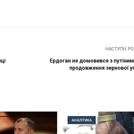
НАСТУПН. PO
нці
Ердоган не домовився з путіним
продовження зернової у
АНАЛІТИКА