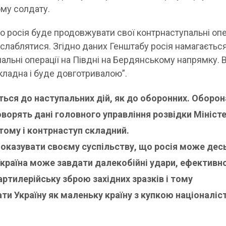
му солдату.
о росія буде продовжувати свої контрнаступальні опер
зслаблятися. Згідно даних Генштабу росія намагаєтьс
альні операції на Півдні на Бердянському напрямку. 
кладна і буде довготривалою”.
ється до наступальних дій, як до оборонних. Оборон
оворять дані головного управління розвідки Мініст
 тому і контрнаступ складний.
 показувати своєму суспільству, що росія може дес
Україна може завдати далекобійні удари, ефективн
ртилерійську зброю західних зразків і тому
ти Україну як маленьку країну з купкою націоналісті