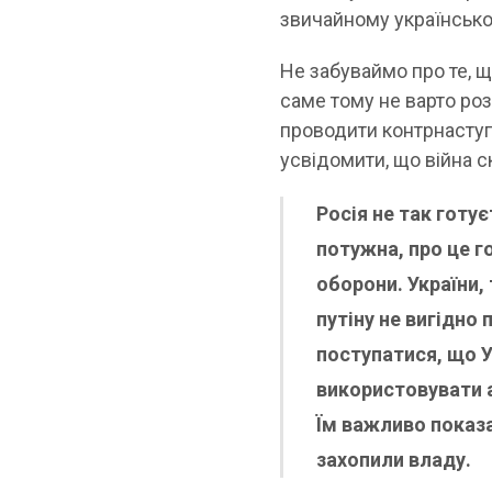
звичайному українсько
Не забуваймо про те, щ
саме тому не варто ро
проводити контрнаступ
усвідомити, що війна с
Росія не так готу
потужна, про це г
оборони. України,
путіну не вигідно
поступатися, що 
використовувати а
Їм важливо показа
захопили владу.