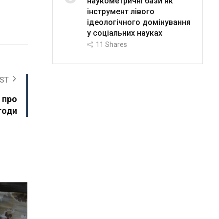
наукометричні бази як
інструмент лівого
ідеологічного домінування
у соціальних науках
11
Shares
ST
 про
годи