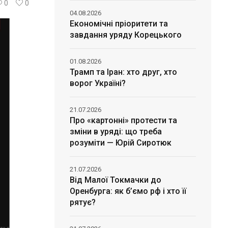
0
0
04.08.2026
Економічні пріоритети та
завдання уряду Корецького
01.08.2026
Трамп та Іран: хто друг, хто
ворог Україні?
21.07.2026
Про «картонні» протести та
зміни в уряді: що треба
розуміти — Юрій Сиротюк
21.07.2026
Від Малої Токмачки до
Оренбурга: як б’ємо рф і хто її
рятує?