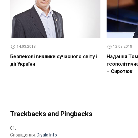
14.03.2018
12.03.2018
Безпекові виклики сучасного світу і
Надання Томо
дії України
геополітичн
– Сиротюк
Trackbacks and Pingbacks
Сповіщення:
Diyala Info