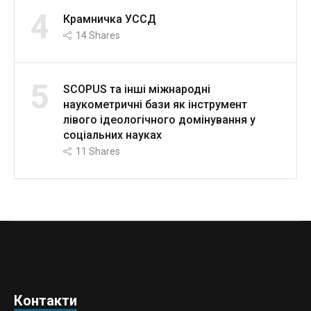
4
Крамничка УССД
14
Shares
5
SCOPUS та інші міжнародні
наукометричні бази як інструмент
лівого ідеологічного домінування у
соціальних науках
11
Shares
Контакти