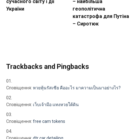
сучасного світу і дії
– найбільша
України
геополітична
катастрофа для Путіна
– Сиротюк
Trackbacks and Pingbacks
Сповіщення:
หวยหุ้นรัสเซีย คืออะไร มาความเป็นมาอย่างไร?
Сповіщення:
เว็บเจ้ามือ แทงหวยใต้ดิน
Сповіщення:
free cam tokens
Сповіщення:
dtr car detailing