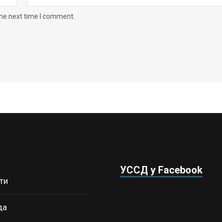
the next time I comment.
УССД у Facebook
ти
да