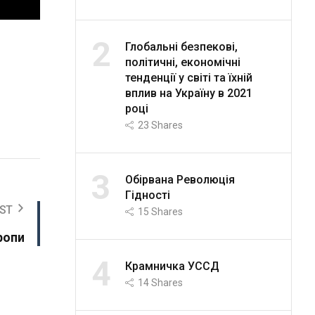
2
Глобальні безпекові,
політичні, економічні
тенденції у світі та їхній
вплив на Україну в 2021
році
23
Shares
3
Обірвана Революція
Гідності
ST
15
Shares
ропи
4
Крамничка УССД
14
Shares