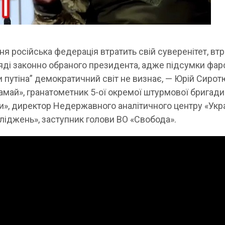
ня російська федерація втратить свій суверенітет, вт
ляді законно обраного президента, адже підсумки фар
 путіна” демократичний світ не визнає, — Юрій Сирот
ай», гранатометник 5-ої окремої штурмової бригади
и», директор Недержавного аналітичного центру «Укра
сліджень», заступник голови ВО «Свобода».