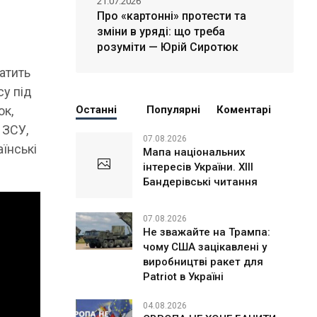
21.07.2026
Про «картонні» протести та
зміни в уряді: що треба
розуміти — Юрій Сиротюк
ратить
су під
юк,
Останні
Популярні
Коментарі
 ЗСУ,
07.08.2026
їнські
Мапа національних
інтересів України. ХІІІ
Бандерівські читання
07.08.2026
Не зважайте на Трампа:
чому США зацікавлені у
виробництві ракет для
Patriot в Україні
04.08.2026