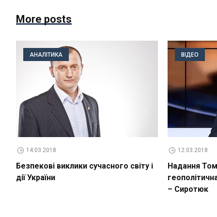
More posts
АНАЛІТИКА
ВІДЕО
14.03.2018
12.03.2018
Безпекові виклики сучасного світу і
Надання Томо
дії України
геополітичн
– Сиротюк