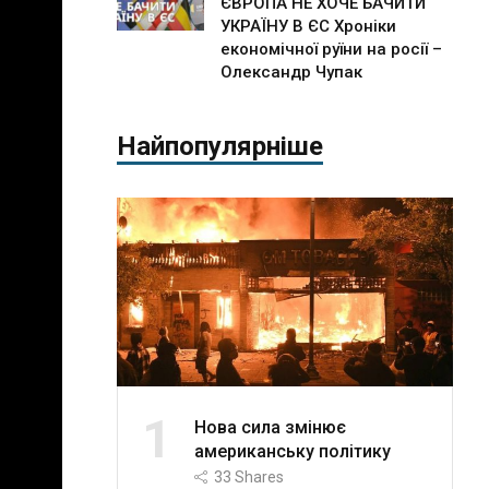
ЄВРОПА НЕ ХОЧЕ БАЧИТИ
УКРАЇНУ В ЄС Хроніки
економічної руїни на росії –
Олександр Чупак
Найпопулярніше
1
Нова сила змінює
американську політику
33
Shares