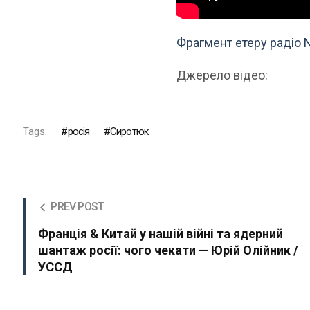
Фрагмент етеру радіо N
Джерело відео:
Tags:
росія
Сиротюк
PREV POST
Франція & Китай у нашій війні та ядерний
шантаж росії: чого чекати — Юрій Олійник /
УССД