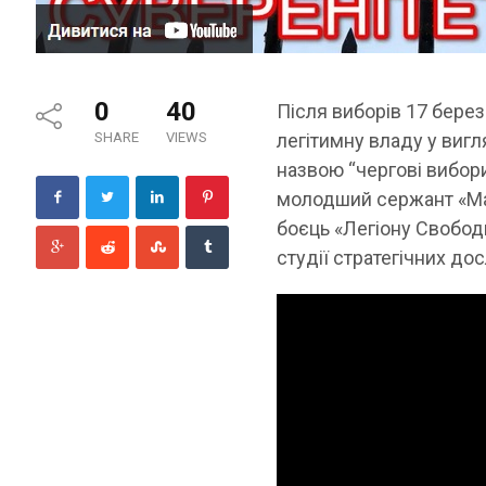
0
40
Після виборів 17 берез
SHARE
VIEWS
легітимну владу у виг
назвою “чергові вибори
молодший сержант «Мам
боєць «Легіону Свобод
студії стратегічних до