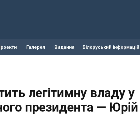
Проекти
Галерея
Видання
Білоруський інформацій
тить легітимну владу у
ного президента — Юрій