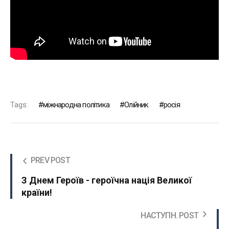
Tags:
міжнародна політика
Олійник
росія
PREV POST
З Днем Героїв - героїчна нація Великої
країни!
НАСТУПН. POST