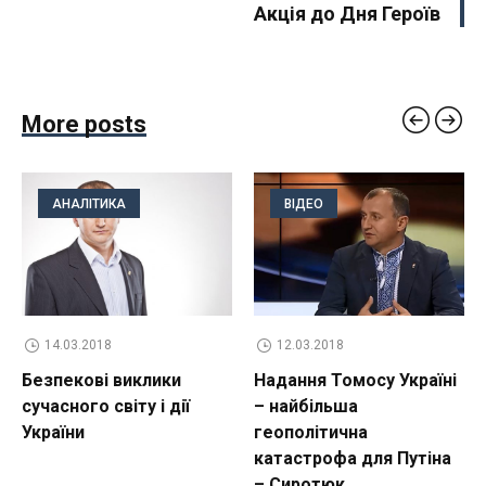
Акція до Дня Героїв
More posts
АНАЛІТИКА
ВІДЕО
14.03.2018
12.03.2018
Безпекові виклики
Надання Томосу Україні
сучасного світу і дії
– найбільша
України
геополітична
катастрофа для Путіна
– Сиротюк