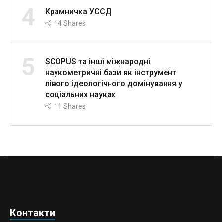
4
Крамничка УССД
14
Shares
5
SCOPUS та інші міжнародні
наукометричні бази як інструмент
лівого ідеологічного домінування у
соціальних науках
11
Shares
Контакти