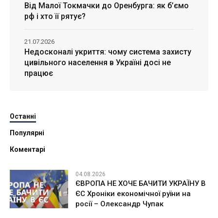
Від Малої Токмачки до Оренбурга: як б’ємо
рф і хто її рятує?
21.07.2026
Недосконалі укриття: чому система захисту
цивільного населення в Україні досі не
працює
Останні
Популярні
Коментарі
04.08.2026
ЄВРОПА НЕ ХОЧЕ БАЧИТИ УКРАЇНУ В
ЄС Хроніки економічної руїни на
росії – Олександр Чупак