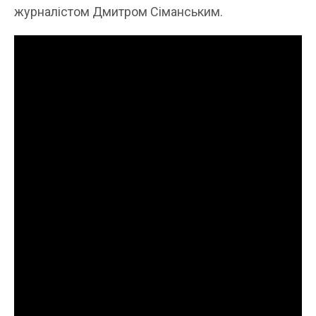
журналістом Дмитром Сіманським.