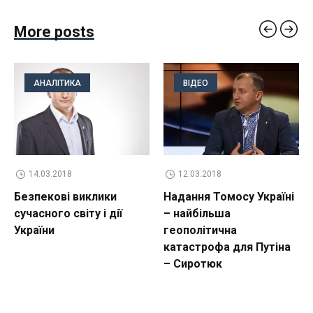
More posts
АНАЛІТИКА
ВІДЕО
14.03.2018
12.03.2018
Безпекові виклики
Надання Томосу Україні
сучасного світу і дії
– найбільша
України
геополітична
катастрофа для Путіна
– Сиротюк