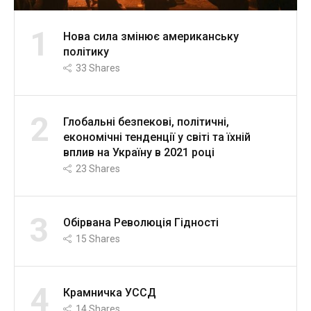
1
Нова сила змінює американську
політику
33
Shares
2
Глобальні безпекові, політичні,
економічні тенденції у світі та їхній
вплив на Україну в 2021 році
23
Shares
3
Обірвана Революція Гідності
15
Shares
4
Крамничка УССД
14
Shares