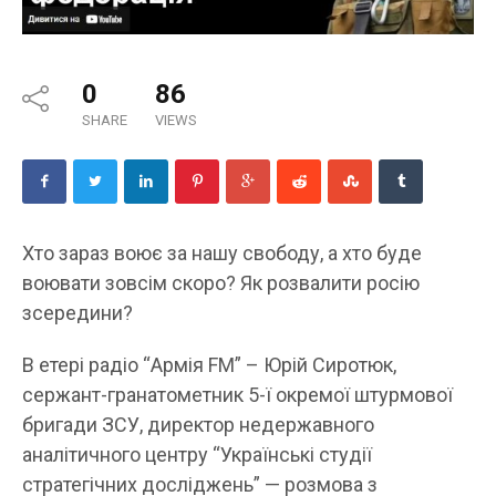
0
86
SHARE
VIEWS
Хто зараз воює за нашу свободу, а хто буде
воювати зовсім скоро? Як розвалити росію
зсередини?
В етері радіо “Армія FM” – Юрій Сиротюк,
сержант-гранатометник 5-ї окремої штурмової
бригади ЗСУ, директор недержавного
аналітичного центру “Українські студії
стратегічних досліджень” — розмова з