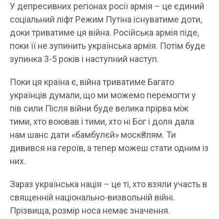
У депресивних регіонах росії армія – це єдиний
соціальний ліфт Режим Путіна існуватиме доти,
доки триватиме ця війна. Російська армія піде,
поки її не зупинить українська армія. Потім буде
зупинка 3-5 років і наступний наступ.
Поки ця країна є, війна триватиме Багато
українців думали, що ми можемо перемогти у
пів сили Після війни буде велика прірва між
тими, хто воював і тими, хто ні Бог і доля дала
нам шанс дати «бамбулєй» моск₴лям. Ти
дивився на героїв, а тепер можеш стати одним із
них.
Зараз українська нація – це ті, хто взяли участь в
священній національно-визвольній війні.
Прізвища, розмір носа немає значення.