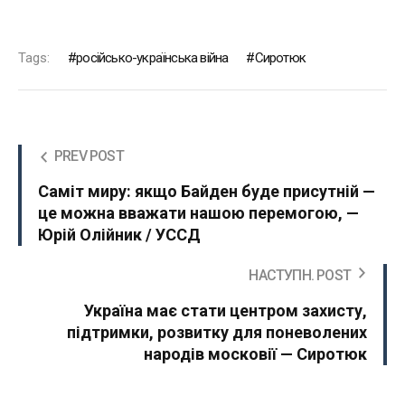
Tags:
російсько-українська війна
Сиротюк
PREV POST
Саміт миру: якщо Байден буде присутній —
це можна вважати нашою перемогою, —
Юрій Олійник / УССД
НАСТУПН. POST
Україна має стати центром захисту,
підтримки, розвитку для поневолених
народів московії — Сиротюк