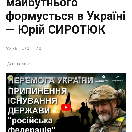
майбутнього
формується в Україні
— Юрій СИРОТЮК
86
0
0
01.06.2024