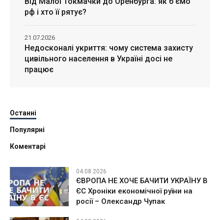
Від Малої Токмачки до Оренбурга: як б’ємо
рф і хто її рятує?
21.07.2026
Недосконалі укриття: чому система захисту
цивільного населення в Україні досі не
працює
Останні
Популярні
Коментарі
04.08.2026
ЄВРОПА НЕ ХОЧЕ БАЧИТИ УКРАЇНУ В
ЄС Хроніки економічної руїни на
росії – Олександр Чупак