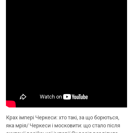
Крах імпері Черкеси: хто такі, за що борються,
яка мрія/ Черкеси і московити: що стало після