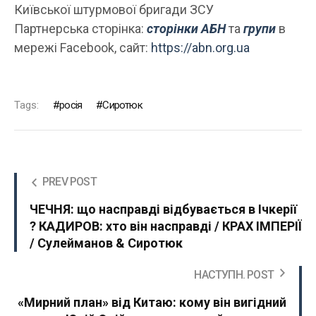
Київської штурмової бригади ЗСУ
Партнерська сторінка:
сторінки АБН
та
групи
в
мережі Facebook, сайт:
https://abn.org.ua
Tags:
росія
Сиротюк
PREV POST
ЧЕЧНЯ: що насправді відбувається в Ічкерії
? КАДИРОВ: хто він насправді / КРАХ ІМПЕРІЇ
/ Сулейманов & Сиротюк
НАСТУПН. POST
«Мирний план» від Китаю: кому він вигідний