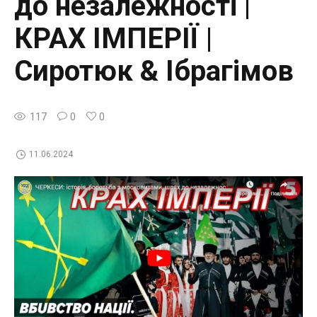
до незалежності |
КРАХ ІМПЕРІЇ |
Сиротюк & Ібрагімов
117
0
0
11.06.2024