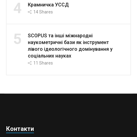
4
Крамничка УССД
14
Shares
5
SCOPUS та інші міжнародні
наукометричні бази як інструмент
лівого ідеологічного домінування у
соціальних науках
11
Shares
Контакти