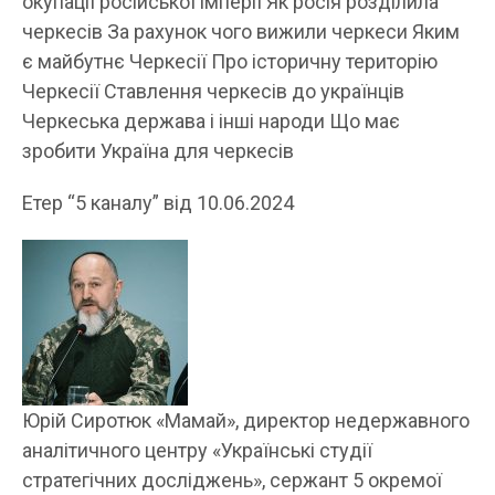
окупації російської імперії Як росія розділила
черкесів За рахунок чого вижили черкеси Яким
є майбутнє Черкесії Про історичну територію
Черкесії Ставлення черкесів до українців
Черкеська держава і інші народи Що має
зробити Україна для черкесів
Етер “5 каналу” від 10.06.2024
Юрій Сиротюк «Мамай», директор недержавного
аналітичного центру «Українські студії
стратегічних досліджень», сержант 5 окремої