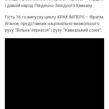
і давній народ Південно-Західного Кавказу.
Гість 16-го випуску циклу КРАХ ІМПЕРІЇ – Ібрагім
Яганов, представник національно-визвольного
руху “Вільна Черкесія” і руху “Кавказький союз”: