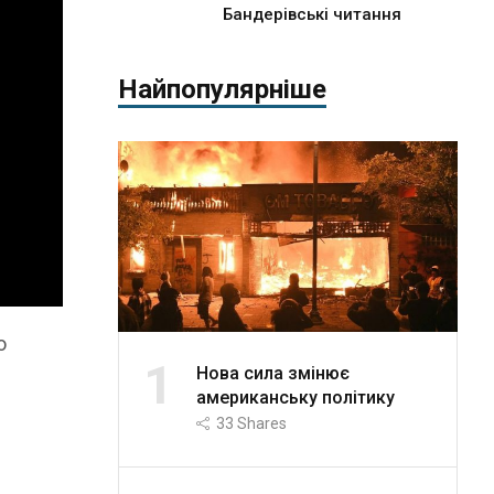
Бандерівські читання
Найпопулярніше
о
1
Нова сила змінює
американську політику
33
Shares