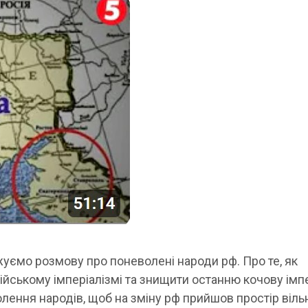
уємо розмову про поневолені народи рф. Про те, як
ійському імперіалізмі та знищити останню кочову імп
лення народів, щоб на зміну рф прийшов простір віль