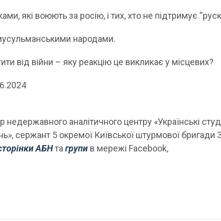
ами, які воюють за росію, і тих, хто не підтримує “рускі
 мусульманськими народами.
ити від війни – яку реакцію це викликає у місцевих?
06.2024
р недержавного аналітичного центру «Українські студ
нь», сержант 5 окремої Київської штурмової бригади 
сторінки АБН
та
групи
в мережі Facebook,