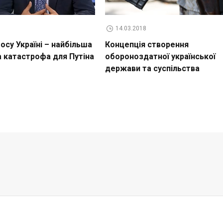
14.03.2018
су Україні – найбільша
Концепція створення
а катастрофа для Путіна
обороноздатної української
держави та суспільства