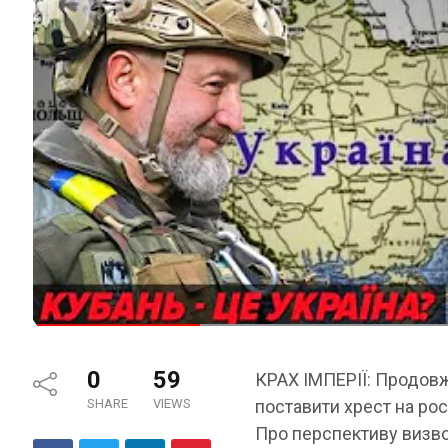
0
59
КРАХ ІМПЕРІЇ: Продовж
SHARE
VIEWS
поставити хрест на рос
Про перспективу визво