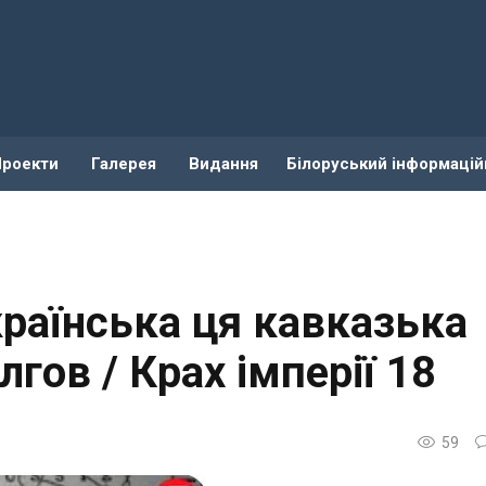
Проекти
Галерея
Видання
Білоруський інформацій
раїнська ця кавказька
гов / Крах імперії 18
59