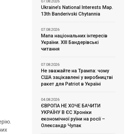
07.08.2026
Ukraine’s National Interests Map.
13th Banderivski Chytannia
07.08.2026
Мапа національних інтересів
України. ХІІІ Бандерівські
читання
07.08.2026
Не зважайте на Трампа: чому
США зацікавлені у виробництві
ракет для Patriot в Україні
04.08.2026
ЄВРОПА НЕ ХОЧЕ БАЧИТИ
УКРАЇНУ В ЄС Хроніки
економічної руїни на росії –
ерію.
Олександр Чупак
них