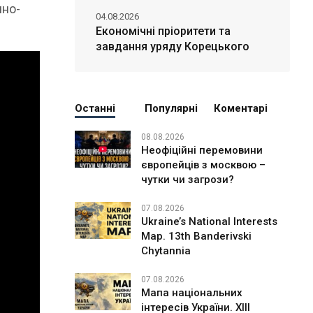
чно-
04.08.2026
Економічні пріоритети та
завдання уряду Корецького
Останні
Популярні
Коментарі
08.08.2026
Неофіційні перемовини
європейців з москвою –
чутки чи загрози?
07.08.2026
Ukraine’s National Interests
Map. 13th Banderivski
Chytannia
07.08.2026
Мапа національних
інтересів України. ХІІІ