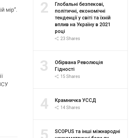
2
Глобальні безпекові,
й мір”.
політичні, економічні
тенденції у світі та їхній
вплив на Україну в 2021
році
23
Shares
3
Обірвана Революція
Гідності
ії
15
Shares
ЗСУ
4
Крамничка УССД
14
Shares
5
SCOPUS та інші міжнародні