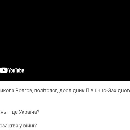
Микола Волгов, політолог, дослідник Північно-Західног
ань – це Україна?
озацтва у війні?