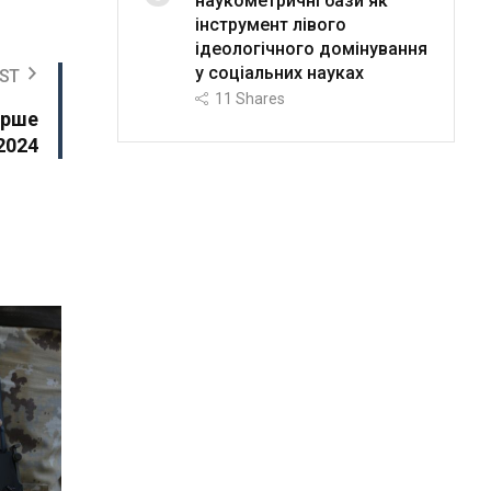
наукометричні бази як
інструмент лівого
ідеологічного домінування
у соціальних науках
ST
11
Shares
ерше
2024