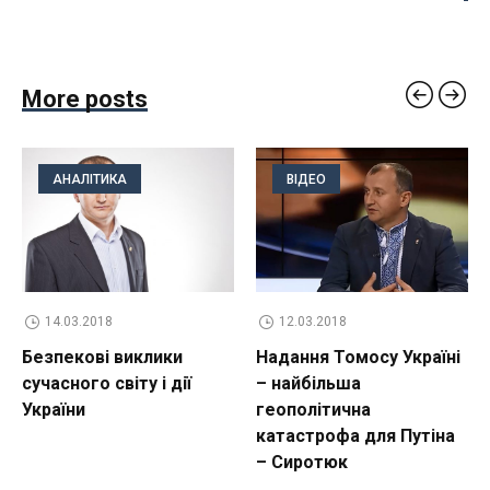
More posts
АНАЛІТИКА
ВІДЕО
14.03.2018
12.03.2018
Безпекові виклики
Надання Томосу Україні
сучасного світу і дії
– найбільша
України
геополітична
катастрофа для Путіна
– Сиротюк