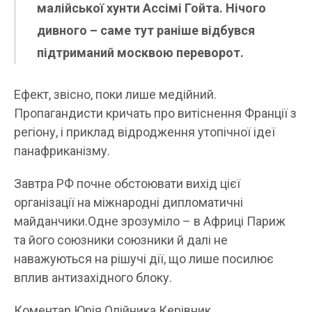
малійської хунти Ассімі Гойта. Нічого
дивного – саме тут раніше відбувся
підтриманий москвою переворот.
Ефект, звісно, поки лише медійний.
Пропагандисти кричать про витіснення Франції з
регіону, і приклад відродження утопічної ідеї
панафриканізму.
Завтра РФ почне обстоювати вихід цієї
організації на міжнародні дипломатичні
майданчики.Одне зрозуміло – в Африці Париж
та його союзники союзники й далі не
наважуються на рішучі дії, що лише посилює
вплив антизахідного блоку.
Коментар Юрія Олійника Керівник