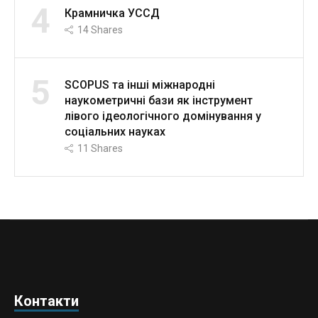
4
Крамничка УССД
14
Shares
5
SCOPUS та інші міжнародні
наукометричні бази як інструмент
лівого ідеологічного домінування у
соціальних науках
11
Shares
Контакти