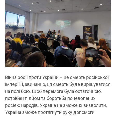
Війна росії проти України – це смерть російської
імперії. І, звичайно, ця смерть буде вирішуватися
на полі бою. Щоб перемога була остаточною,
потрібен підйом та боротьба поневолених
росією народів. Україна не зможе їх визволити,
Україна зможе протягнути руку допомоги і