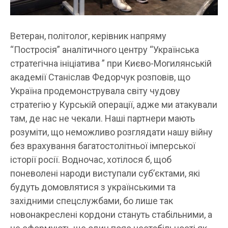
Ветеран, політолог, керівник напряму
“Постросія” аналітичного центру “Українська
стратегічна ініціатива ” при Києво-Могилянській
академії Станіслав Федорчук розповів, що
Україна продемонструвала світу чудову
стратегію у Курській операції, адже ми атакували
там, де нас не чекали. Наші партнери мають
розуміти, що неможливо розглядати нашу війну
без врахування багатостолітньої імперської
історії росії. Водночас, хотілося б, щоб
поневолені народи виступали суб’єктами, які
будуть домовлятися з українськими та
західними спецслужбами, бо лише так
новонакреслені кордони стануть стабільними, а