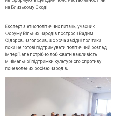
не сформують ще один пояс нестабільності як
на Близькому Сході.
Експерт з етнополітичних питань, учасник
Форуму Вільних народів постросії Вадим
Сідоров, наголосив, що хоча західні політики
поки не готові підтримувати політичний розпад
імперії, але потрібно лобіювати важливість
мінімальної підтримки культурного спротиву
поневолених росією народів.