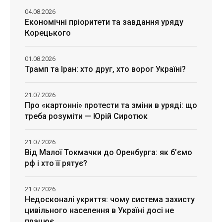
04.08.2026
Економічні пріоритети та завдання уряду
Корецького
01.08.2026
Трамп та Іран: хто друг, хто ворог Україні?
21.07.2026
Про «картонні» протести та зміни в уряді: що
треба розуміти — Юрій Сиротюк
21.07.2026
Від Малої Токмачки до Оренбурга: як б’ємо
рф і хто її рятує?
21.07.2026
Недосконалі укриття: чому система захисту
цивільного населення в Україні досі не
працює