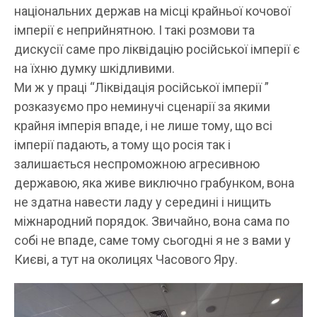
національних держав на місці крайньої кочової
імперії є неприйнятною. І такі розмови та
дискусії саме про ліквідацію російської імперії є
на їхню думку шкідливими.
Ми ж у праці “Ліквідація російської імперії ”
розказуємо про неминучі сценарії за якими
крайня імперія впаде, і не лише тому, що всі
імперії падають, а тому що росія так і
залишається неспроможною агресивною
державою, яка живе виключно грабунком, вона
не здатна навести ладу у середині і нищить
міжнародний порядок. Звичайно, вона сама по
собі не впаде, саме тому сьогодні я не з вами у
Києві, а тут на околицях Часового Яру.