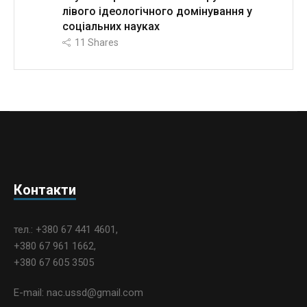
лівого ідеологічного домінування у
соціальних науках
11
Shares
Контакти
тел.: +380 67 441 4601,
+380 67 961 1662,
+380 67 605 3505
E-mail: nac.ussd@gmail.com