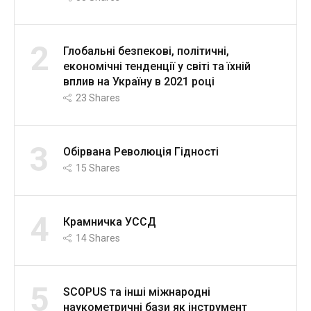
2
Глобальні безпекові, політичні,
економічні тенденції у світі та їхній
вплив на Україну в 2021 році
23
Shares
3
Обірвана Революція Гідності
15
Shares
4
Крамничка УССД
14
Shares
5
SCOPUS та інші міжнародні
наукометричні бази як інструмент