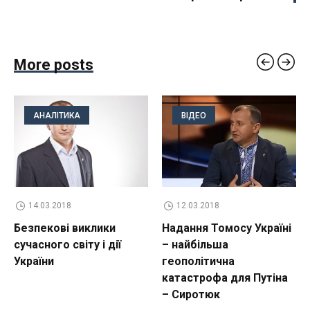
More posts
АНАЛІТИКА
ВІДЕО
14.03.2018
12.03.2018
Безпекові виклики
Надання Томосу Україні
сучасного світу і дії
– найбільша
України
геополітична
катастрофа для Путіна
– Сиротюк