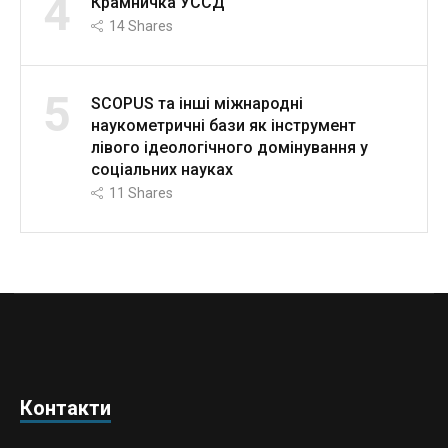
4
Крамничка УССД
14
Shares
5
SCOPUS та інші міжнародні
наукометричні бази як інструмент
лівого ідеологічного домінування у
соціальних науках
11
Shares
Контакти