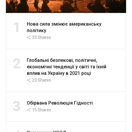
1
Нова сила змінює американську
політику
33
Shares
2
Глобальні безпекові, політичні,
економічні тенденції у світі та їхній
вплив на Україну в 2021 році
23
Shares
3
Обірвана Революція Гідності
15
Shares