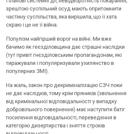
Планові системні дії, невідворотність покарання,
зрештою суспільний осуд мають опритомнити
частину суспільства, яка вирішила, що її хата
скраю і це не її війна.
Популізм найгірший ворог на війні. Ми вже
бачимо як геєзділовщина дає страшні наслідки
(тут привіт гнєзділовським пропагандонам, які
тиражували і популяризували ухилянство в
популярних ЗМІ).
На жаль, закон про декриміналізацію СЗЧ поки
не дає наслідків, тому крім пряників (звільнення
від кримінальної відповідальності у випадку
добровільного повернення) має наступити батіг
посилення відповідальності, переведення в
категорію дизертирства і зняття строків
відповідальності.