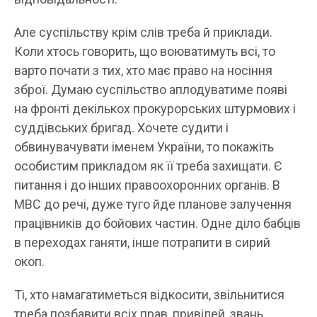
Але суспільству крім слів треба й приклади.
Коли хтось говорить, що воюватимуть всі, то
варто почати з тих, хто має право на носіння
зброї. Думаю суспільство аплодуватиме появі
на фронті декількох прокурорських штурмових і
суддівських бригад. Хочете судити і
обвинувачувати іменем України, то покажіть
особистим прикладом як її треба захищати. Є
питання і до інших правоохоронних органів. В
МВС до речі, дуже туго йде планове залучення
працівників до бойових частин. Одне діло бабців
в переходах ганяти, інше потрапити в сирий
окоп.
Ті, хто намагатиметься відкосити, звільнитися
треба позбавити всіх прав, привілей, звань,