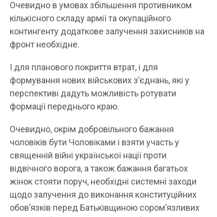
Очевидно в умовах збільшення противником
кількісного складу армії та окупаційного
контингенту додаткове залучення захисників на
фронт необхідне.
І для планового покриття втрат, і для
формування нових військових зʼєднань, які у
перспективі дадуть можливість ротувати
формації переднього краю.
Очевидно, окрім добровільного бажання
чоловіків бути Чоловіками і взяти участь у
священній війні української нації проти
відвічного ворога, а також бажання багатьох
жінок стояти поруч, необхідні системні заходи
щодо залучення до виконання конституційних
обовʼязків перед Батьківщиною соромʼязливих