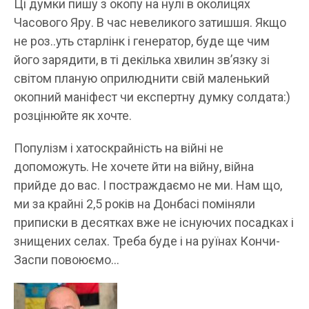
Ці думки пишу з окопу на нулі в околицях
Часового Яру. В час невеликого затишшя. Якщо
не роз..уть старлінк і генератор, буде ще чим
його зарядити, в ті декілька хвилин звʼязку зі
світом планую оприлюднити свій маленький
окопний маніфест чи експертну думку солдата:)
розцінюйте як хочте.
Популізм і хатоскрайність на війні не
допоможуть. Не хочете йти на війну, війна
прийде до вас. І постраждаємо не ми. Нам що,
ми за крайні 2,5 років на Донбасі поміняли
приписки в десятках вже не існуючих посадках і
знищених селах. Треба буде і на руїнах Кончи-
Заспи повоюємо…