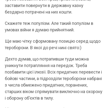
заставити повернути в державну казну
бездарно потрачені на них кошти.
Скажете теж популізм. Але такий популізм в
умовах війни я думаю прийнятний.
Ще маю чітку сформовану позицію серед щодо
тероборони. В якої до речі нині свято:)
Дехто думав, що потрапивши туди можна
уникнути потрапляння на передок. Треба
позбавити цієї ілюзії. Всіх придатних перевести і
бойові частини, а підрозділи тероборони набрані
з числа обмежено придатних, поранених,
старших віком спрямувати виключно на охорону
і оборону обʼєктів в тилу.