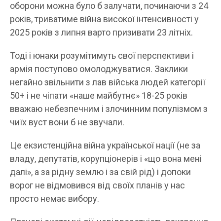
оборони можна було б залучати, починаючи з 24
років, триватиме війна високої інтенсивності у
2025 років з липня варто призивати 23 літніх.
Тоді і юнаки розумітимуть свої перспективи і
армія поступово омолоджуватися. Заклики
негайно звільнити з лав війська людей категорії
50+ і не чіпати «наше майбутнє» 18-25 років
вважаю небезпечним і злочинним популізмом з
чиїх вуст вони б не звучали.
Це екзистенційна війна української нації (не за
владу, депутатів, корупціонерів і «що вона мені
далі», а за рідну землю і за свій рід) і допоки
ворог не відмовився від своїх планів у нас
просто немає вибору.