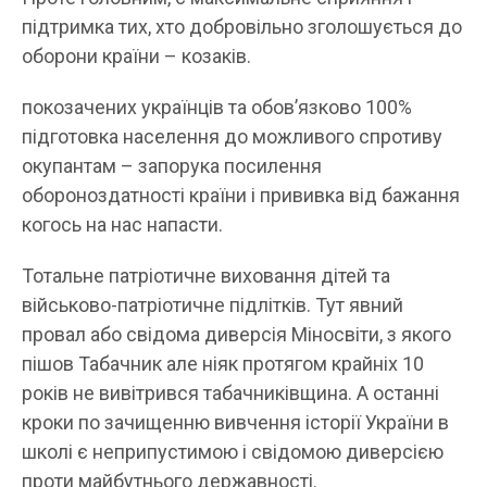
підтримка тих, хто добровільно зголошується до
оборони країни – козаків.
покозачених українців та обовʼязково 100%
підготовка населення до можливого спротиву
окупантам – запорука посилення
обороноздатності країни і прививка від бажання
когось на нас напасти.
Тотальне патріотичне виховання дітей та
військово-патріотичне підлітків. Тут явний
провал або свідома диверсія Міносвіти, з якого
пішов Табачник але ніяк протягом крайніх 10
років не вивітрився табачниківщина. А останні
кроки по зачищенню вивчення історії України в
школі є неприпустимою і свідомою диверсією
проти майбутнього державності.