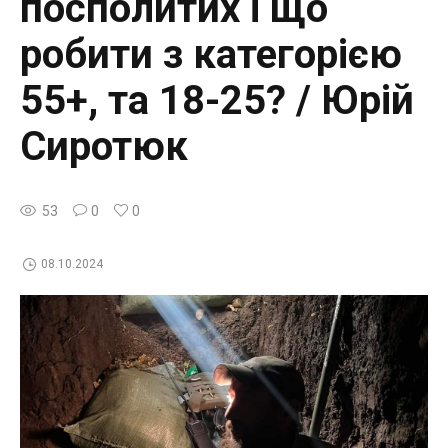
посполитих і що
робити з категорією
55+, та 18-25? / Юрій
Сиротюк
53
0
0
08.10.2024