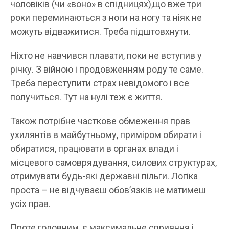
чоловіків (чи «воно» в спідницях),що вже три
роки переминаються з ноги на ногу та ніяк не
можуть відважитися. Треба підштовхнути.
Ніхто не навчився плавати, поки не вступив у
річку. З війною і продовженням роду те саме.
Треба переступити страх невідомого і все
получиться. Тут на нулі теж є життя.
Також потрібне часткове обмеження прав
ухилянтів в майбутньому, приміром обирати і
обиратися, працювати в органах влади і
місцевого самоврядування, силових структурах,
отримувати будь-які державні пільги. Логіка
проста – не відчуваєш обовʼязків не матимеш
усіх прав.
Проте головним, є максимальне сприяння і