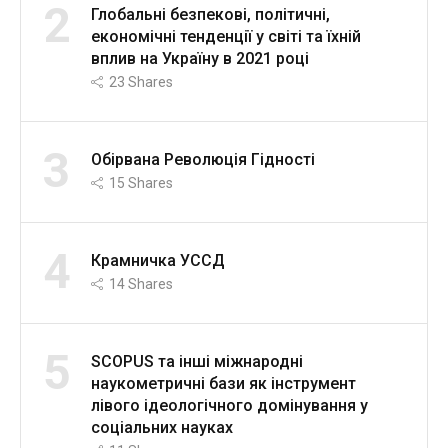
2
Глобальні безпекові, політичні,
економічні тенденції у світі та їхній
вплив на Україну в 2021 році
23
Shares
3
Обірвана Революція Гідності
15
Shares
4
Крамничка УССД
14
Shares
5
SCOPUS та інші міжнародні
наукометричні бази як інструмент
лівого ідеологічного домінування у
соціальних науках