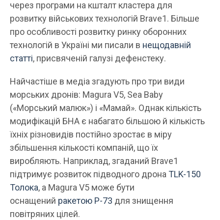
через програми на кшталт кластера для
розвитку військових технологій Brave1. Більше
про особливості розвитку ринку оборонних
технологій в Україні ми писали в
нещодавній
статті
, присвяченій галузі дефенстеку.
Найчастіше в медіа згадують про три види
морських дронів: Magura V5, Sea Baby
(«Морський малюк») і «Мамай». Однак кількість
модифікацій БНА є набагато більшою й кількість
їхніх різновидів постійно зростає в міру
збільшення кількості компаній, що їх
виробляють. Наприклад, згаданий Brave1
підтримує розвиток підводного дрона
TLK-150
Толока
, а Magura V5 може бути
оснащений
ракетою Р-73
для знищення
повітряних цілей.