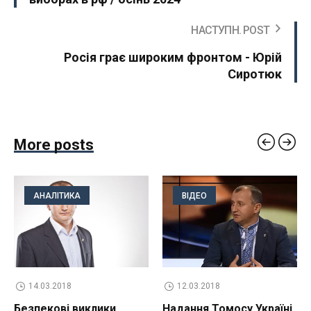
НАСТУПН. POST
Росія грає широким фронтом - Юрій
Сиротюк
More posts
АНАЛІТИКА
ВІДЕО
14.03.2018
12.03.2018
Безпекові виклики
Надання Томосу Україні