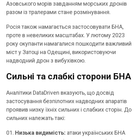
Азовського морів завданням морських дронів
разом із тралерами стане розмінування.
Росія також намагається застосовувати БНА,
проте в невеликих масштабах. У лютому 2023
року окупанти намагалися пошкодити важливий
міст у Затоці на Одещині, використовуючи
надводний дрон з вибухівкою.
Сильні та слабкі сторони БНА
Аналітики DataDriven вказують, що досвід
застосування безпілотних надводних апаратів
проявив низку їхніх сильних і слабких сторін. До
сильних належать такі:
Низька видимість:
атаки українських БНА