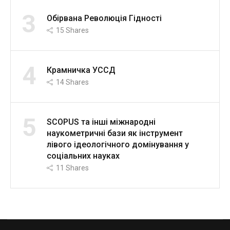
3
Обірвана Революція Гідності
15
Shares
4
Крамничка УССД
14
Shares
5
SCOPUS та інші міжнародні
наукометричні бази як інструмент
лівого ідеологічного домінування у
соціальних науках
11
Shares