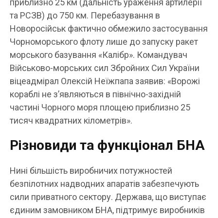
приблизно 25 км (дальність ураження артилерії
та РСЗВ) до 750 км. Перебазування в
Новоросійськ фактично обмежило застосування
Чорноморського флоту лише до запуску ракет
морського базування «Калібр». Командувач
Військово-морських сил Збройних Сил України
віцеадмірал Олексій Неїжпапа заявив: «Ворожі
кораблі не з’являються в північно-західній
частині Чорного моря площею приблизно 25
тисяч квадратних кілометрів».
Різновиди та функціонал БНА
Нині більшість виробничих потужностей
безпілотних надводних апаратів забезпечують
сили приватного сектору. Держава, що виступає
єдиним замовником БНА, підтримує виробників