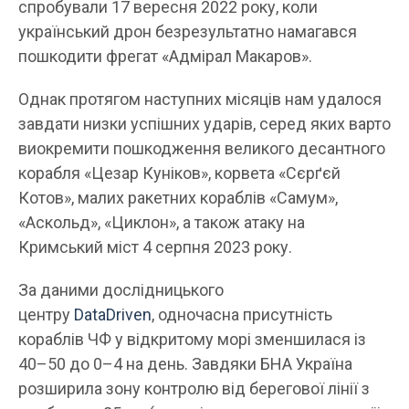
спробували 17 вересня 2022 року, коли
український дрон безрезультатно намагався
пошкодити фрегат «Адмірал Макаров».
Однак протягом наступних місяців нам удалося
завдати низки успішних ударів, серед яких варто
виокремити пошкодження великого десантного
корабля «Цезар Куніков», корвета «Сєрґєй
Котов», малих ракетних кораблів «Самум»,
«Аскольд», «Циклон», а також атаку на
Кримський міст 4 серпня 2023 року.
За даними дослідницького
центру
DataDriven
, одночасна присутність
кораблів ЧФ у відкритому морі зменшилася із
40–50 до 0–4 на день. Завдяки БНА Україна
розширила зону контролю від берегової лінії з