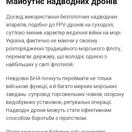
Майбутнє надводних дронів
Досвід використання безпілотних надводних
апаратів, подібно до FPV-дронів на суходолі,
суттєво змінив характер ведення війни на морі.
Україна, фактично не маючи у своєму
розпорядженні традиційного морського флоту,
перемагає державу, що володіє однією з
найбільших у світі флотилій.
Невдовзі БНА почнуть переймати не тільки
військові функції, а й багато мирних морських
завдань: супровід торговельних човнів, охорону
видобувних установок, рятувальні операції.
Надводні дрони можуть стати ефективним
способом боротьби з піратством.
Після закінчення бойових дій і відкриття