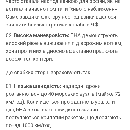
часто ставали несподіванкою для росіян, які не
встигали вчасно помітити їхнього наближення.
Саме завдяки фактору несподіванки вдалося
знищити близько третини кораблів ЧФ.
Висока маневровість:
БНА демонструють
високий рівень виживання під ворожим вогнем,
хоча проти них відносно ефективно працюють
ворожі гелікоптери.
До слабких сторін зараховують такі:
Низька швидкість:
надводні дрони
розганяються до 40 морських вузлів (майже 72
км/год). Коли йдеться про здатність уражати
цілі, БНА в контексті швидкості значно
поступаються крилатим ракетам, що досягають
понад 1000 км/год.