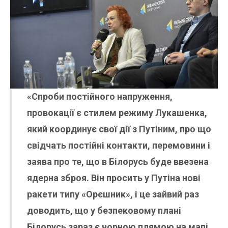
«Спроби постійного напруження,
провокації є стилем режиму Лукашенка,
який координує свої дії з Путіним, про що
свідчать постійні контакти, перемовини і
заява про те, що в Білорусь буде ввезена
ядерна зброя. Він просить у Путіна нові
ракети типу «Орєшник», і це зайвий раз
доводить, що у безпековому плані
Білорусь зараз є чорною плямою на мапі