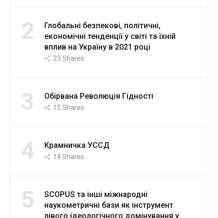
2
Глобальні безпекові, політичні,
економічні тенденції у світі та їхній
вплив на Україну в 2021 році
23
Shares
3
Обірвана Революція Гідності
15
Shares
4
Крамничка УССД
14
Shares
5
SCOPUS та інші міжнародні
наукометричні бази як інструмент
лівого ідеологічного домінування у