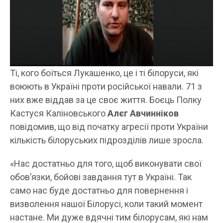
Ті, кого боїться Лукашенко, це і ті білоруси, які
воюють в Україні проти російської навали. 71 з
них вже віддав за це своє життя. Боєць Полку
Кастуся Каліновського
Алєг Авчинніков
повідомив, що від початку агресії проти України
кількість білоруських підрозділів лише зросла.
«Нас достатньо для того, щоб виконувати свої
обов’язки, бойові завдання тут в Україні. Так
само нас буде достатньо для повернення і
визволення нашої Білорусі, коли такий момент
настане. Ми дуже вдячні тим білорусам, які нам