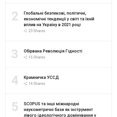
2
Глобальні безпекові, політичні,
економічні тенденції у світі та їхній
вплив на Україну в 2021 році
23
Shares
3
Обірвана Революція Гідності
15
Shares
4
Крамничка УССД
14
Shares
5
SCOPUS та інші міжнародні
наукометричні бази як інструмент
лівого ідеологічного домінування у