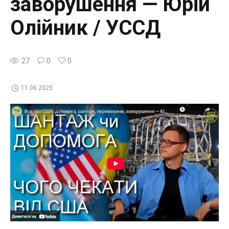
заворушення — Юрій
Олійник / УССД
27
0
0
11.06.2025