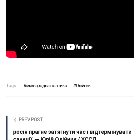
Tags:
міжнародна політика
Олійник
PREV POST
росія прагне затягнути час і відтермінувати
санкції, — Юрій Олійник / УССД