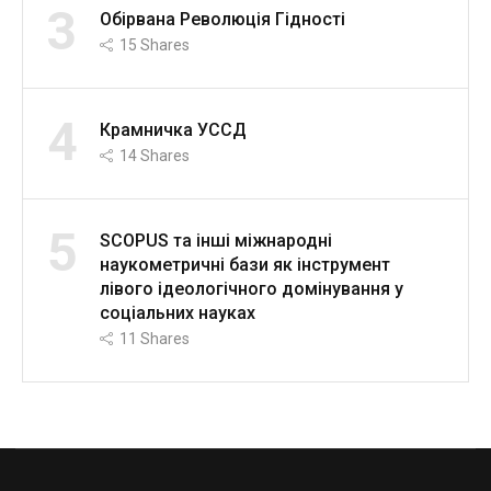
3
Обірвана Революція Гідності
15
Shares
4
Крамничка УССД
14
Shares
5
SCOPUS та інші міжнародні
наукометричні бази як інструмент
лівого ідеологічного домінування у
соціальних науках
11
Shares