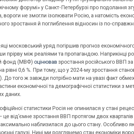
чному форумі» у Санкт-Петербурзі про подолання зг
, вороги не змогли ізолювати Росію, а натомість екон
ного зростання й поглиблення відносин із по-справж
.
ісяці московський уряд погіршив прогноз економічног
ши прірву між реаліями та пропагандою. Наприкінці р
й фонд (МВФ)
оцінював
зростання російського ВВП за
а рівні 0,6 %. При тому, що у 2024-му зростання стан
 %). До того ж завжди потрібно мати на увазі факт обм
стини економічної та демографічної статистики з м
х даних.
офіційної статистики Росія не опинилася у стані рецесі
— це від’ємне зростання ВВП протягом двох кварталів
а максимально наблизилася до цього стану. Особливо 
воєнні галузі. Нині ми розглянемо стан економіки воро