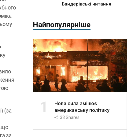
Бандерівські читання
убного
оміка
Найпопулярніше
ньому
о
оку
овило
еження
етою
1
Нова сила змінює
американську політику
ї (за
33
Shares
якщо
га за