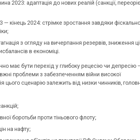
на 2023: адаптація до нових реалій (санкції, переорі
3 — кінець 2024: стрімке зростання завдяки фіскальн
ки;
тагнація з огляду на вичерпання резервів, зниження ці
сбалансів в економіці.
чно має бути перехід у глибоку рецесію чи депресію 
авжні проблеми з забезпеченням війни високої
ція цього сценарію залежить від низки чинників, головн
анкцій;
ної боротьби проти тіньового флоту;
н на нафту;