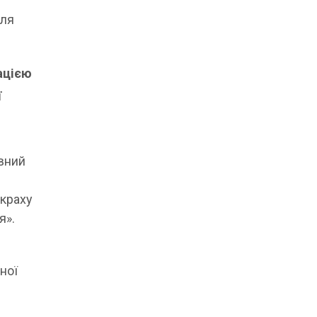
вля
ацією
ї
ивний
 краху
я».
ної