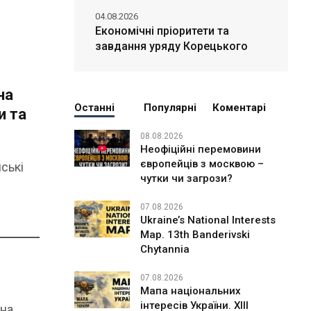
04.08.2026
Економічні пріоритети та
завдання уряду Корецького
на
Останні
Популярні
Коментарі
и та
08.08.2026
Неофіційні перемовини
європейців з москвою –
ські
чутки чи загрози?
07.08.2026
Ukraine’s National Interests
Map. 13th Banderivski
Chytannia
07.08.2026
Мапа національних
інтересів України. ХІІІ
 на