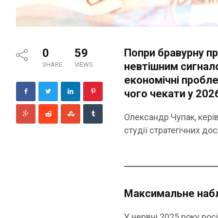
0
59
Попри бравурну пр
невтішним сигнал
SHARE
VIEWS
економічні пробле
чого чекати у 2026
Олександр Чупак, кері
студії стратегічних до
Максимальне набл
У червні 2025 року рос