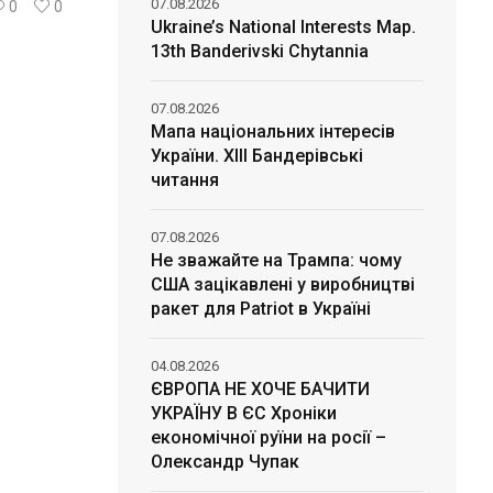
07.08.2026
0
0
Ukraine’s National Interests Map.
13th Banderivski Chytannia
07.08.2026
Мапа національних інтересів
України. ХІІІ Бандерівські
читання
07.08.2026
Не зважайте на Трампа: чому
США зацікавлені у виробництві
ракет для Patriot в Україні
04.08.2026
ЄВРОПА НЕ ХОЧЕ БАЧИТИ
УКРАЇНУ В ЄС Хроніки
економічної руїни на росії –
Олександр Чупак