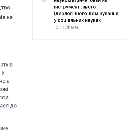
наукометричні бази як
інструмент лівого
цтво
ідеологічного домінування
ів на
у соціальних науках
11
Shares
датків
 У
нсів
кові
ся з
лася
до
шому