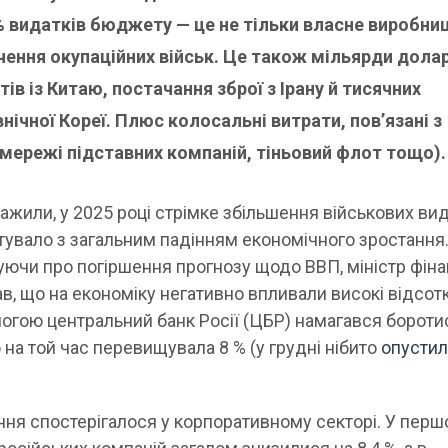
% видатків бюджету — це не тільки власне виробни
чення окупаційних військ. Це також мільярди долар
ів із Китаю, постачання зброї з Ірану й тисячних
внічної Кореї. Плюс колосальні витрати, пов’язані з
мережі підставних компаній, тіньовий флот тощо).
уважили, у 2025 році стрімке збільшення військових ви
тувало з загальним падінням економічного зростання.
уючи про погіршення прогнозу щодо ВВП, міністр фіна
в, що на економіку негативно впливали високі відсот
могою центральний банк Росії (ЦБР) намагався бороти
на той час перевищувала 8 % (у грудні нібито
опусти
ння спостерігалося у корпоративному секторі. У пер