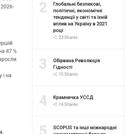
2
Глобальні безпекові,
 2026-
політичні, економічні
тенденції у світі та їхній
вплив на Україну в 2021
році
23
Shares
ершій
на 47 %
3
 зросли
Обірвана Революція
Гідності
15
Shares
 і на
а
4
Крамничка УССД
14
Shares
5
SCOPUS та інші міжнародні
и.