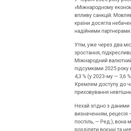
«Міжнародному економі
впливу санкцій. Мовляв
країни досягла небаче
надійними партнерами
Утім, уже через два м
зростання, підкреслив
Міжнародний валютни
підсумками 2025 року н
4,3 % (у 2023-му — 3,6
Кремлем доступу до ча
приховування невтішни
Нехай згідно з даними 
визначенням, рецесія 
поспіль, — Ред.), вон
розділяти воєнні та не