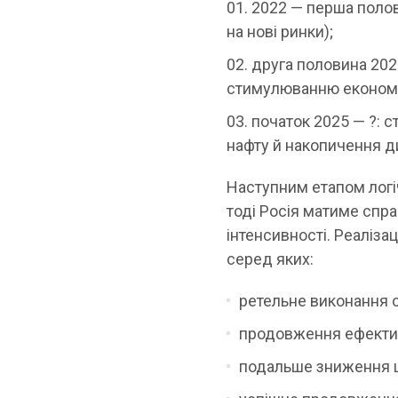
2022 — перша полови
на нові ринки);
друга половина 202
стимулюванню економі
початок 2025 — ?: с
нафту й накопичення ди
Наступним етапом логі
тоді Росія матиме спр
інтенсивності. Реаліза
серед яких:
ретельне виконання с
продовження ефектив
подальше зниження ці