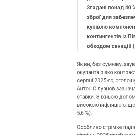
Згадані понад 40 
зброї для забезпе
купівлю компонент
контингентів із Пі
обходом санкцій (
Як ви, без сумніву, за
окупанта різко контрас
серпні 2025-го, оголош
Антон Сілуанов зазнача
ставки. З їхньою допо
високою інфляцією, що 
5,6 %).
Особливо стрімке паді