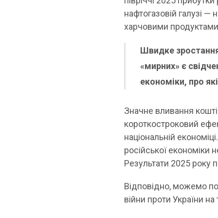
півріччі 2025 прибутки 
нафтогазовій галузі — н
харчовими продуктами 
Швидке зростання
«мирних» є свідче
економіки, про які
Значне вливання кошті
короткостроковий ефек
національній економіц
російської економіки 
Результати 2025 року 
Відповідно, можемо по
війни проти України на т