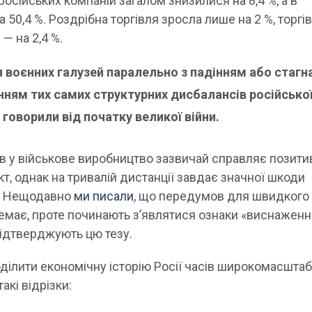
російських компаній загалом знизилися на 8,4 %, а в
а 50,4 %. Роздрібна торгівля зросла лише на 2 %, торгі
— на 2,4 %.
 воєнних галузей паралельно з падінням або стагн
нням тих самих структурних дисбалансів російсько
 говорили від початку великої війни.
в у військове виробництво зазвичай справляє позит
т, однак на тривалій дистанції завдає значної шкоди
і. Нещодавно
ми писали
, що передумов для швидкого
немає, проте починають з’являтися ознаки «виснаженн
підтверджують цю тезу.
ділити економічну історію Росії часів широкомасштаб
акі відрізки: