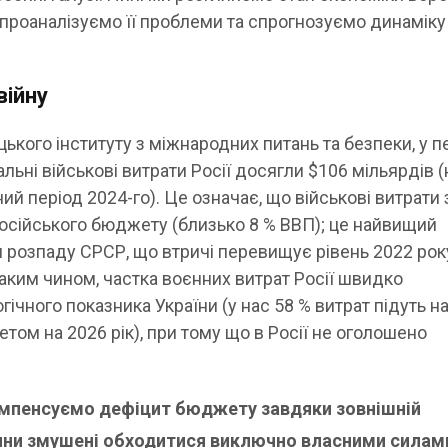
 проаналізуємо її проблеми та спрогнозуємо динаміку
війну
цького інституту з міжнародних питань та безпеки, у п
альні військові витрати Росії досягли $106 мільярдів (
чний період 2024-го). Це означає, що військові витрати
російського бюджету (близько 8 % ВВП); це найвищий
я розпаду СРСР, що втричі перевищує рівень 2022 року
Таким чином, частка воєнних витрат Росії швидко
ічного показника України (у нас 58 % витрат підуть н
том на 2026 рік), при тому що в Росії не оголошено
мпенсуємо дефіцит бюджету завдяки зовнішній
іяни змушені обходитися виключно власними силам