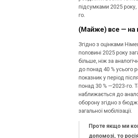
підсумками 2025 року,
го.
(Майже) все — на 
Згідно з оцінками Німе
половині 2025 року заг
більше, ніж за аналогі
до понад 40 % усього 
показник у період післ
понад 30 % —2023-го. 
наближається до аналог
оборону згідно з бюдже
загальної мобілізації.
Проте якщо ми ко
допомозі, то рос