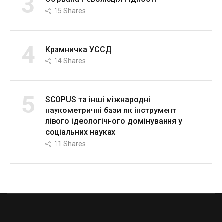
3
15
Shares
4
Крамничка УССД
14
Shares
5
SCOPUS та інші міжнародні
наукометричні бази як інструмент
лівого ідеологічного домінування у
соціальних науках
11
Shares