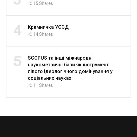
15
Shares
4
Крамничка УССД
14
Shares
5
SCOPUS та інші міжнародні
наукометричні бази як інструмент
лівого ідеологічного домінування у
соціальних науках
11
Shares