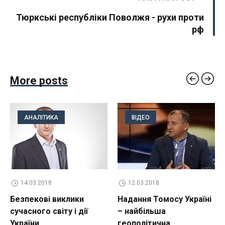
Тюркські республіки Поволжя - рухи проти
рф
More posts
АНАЛІТИКА
ВІДЕО
14.03.2018
12.03.2018
Безпекові виклики
Надання Томосу Україні
сучасного світу і дії
– найбільша
України
геополітична