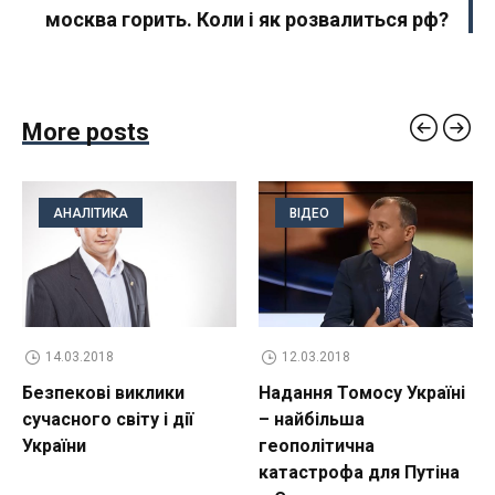
москва горить. Коли і як розвалиться рф?
More posts
АНАЛІТИКА
ВІДЕО
14.03.2018
12.03.2018
Безпекові виклики
Надання Томосу Україні
сучасного світу і дії
– найбільша
України
геополітична
катастрофа для Путіна