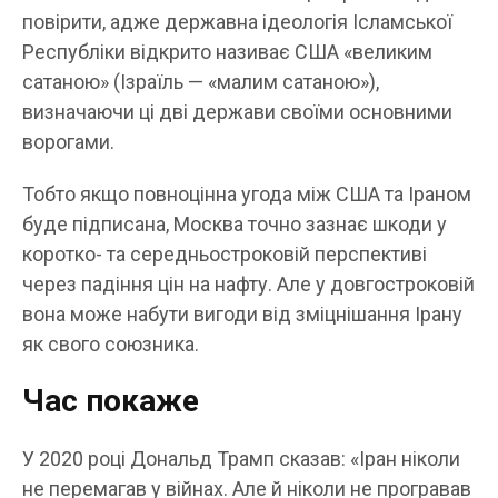
повірити, адже державна ідеологія Ісламської
Республіки відкрито називає США «великим
сатаною» (Ізраїль — «малим сатаною»),
визначаючи ці дві держави своїми основними
ворогами.
Тобто якщо повноцінна угода між США та Іраном
буде підписана, Москва точно зазнає шкоди у
коротко- та середньостроковій перспективі
через падіння цін на нафту. Але у довгостроковій
вона може набути вигоди від зміцнішання Ірану
як свого союзника.
Час покаже
У 2020 році Дональд Трамп сказав: «Іран ніколи
не перемагав у війнах. Але й ніколи не програвав