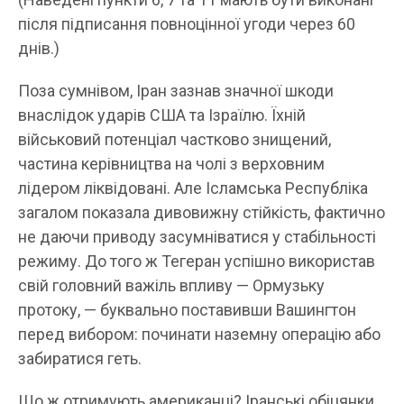
після підписання повноцінної угоди через 60
днів.)
Поза сумнівом, Іран зазнав значної шкоди
внаслідок ударів США та Ізраїлю. Їхній
військовий потенціал частково знищений,
частина керівництва на чолі з верховним
лідером ліквідовані. Але Ісламська Республіка
загалом показала дивовижну стійкість, фактично
не даючи приводу засумніватися у стабільності
режиму. До того ж Тегеран успішно використав
свій головний важіль впливу — Ормузьку
протоку, — буквально поставивши Вашингтон
перед вибором: починати наземну операцію або
забиратися геть.
Що ж отримують американці? Іранські обіцянки