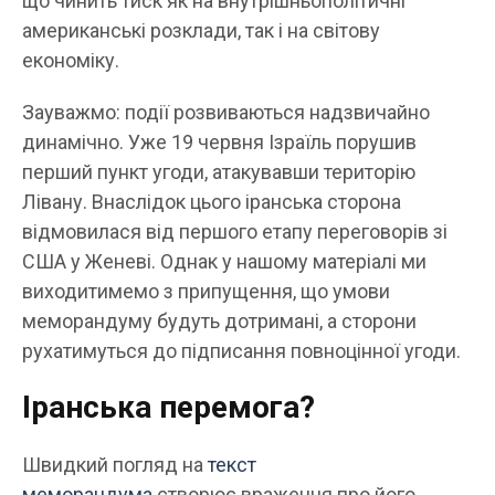
що чинить тиск як на внутрішньополітичні
американські розклади, так і на світову
економіку.
Зауважмо: події розвиваються надзвичайно
динамічно. Уже 19 червня Ізраїль порушив
перший пункт угоди, атакувавши територію
Лівану. Внаслідок цього іранська сторона
відмовилася від першого етапу переговорів зі
США у Женеві. Однак у нашому матеріалі ми
виходитимемо з припущення, що умови
меморандуму будуть дотримані, а сторони
рухатимуться до підписання повноцінної угоди.
Іранська перемога?
Швидкий погляд на
текст
меморандума
створює враження про його