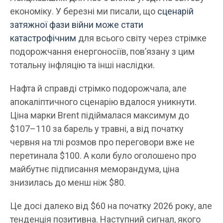
економіку. У березні ми писали, що
сценарій
затяжної фази війни може стати
катастрофічним
для всього світу через стрімке
подорожчання енергоносіїв, пов’язану з цим
тотальну інфляцію та інші наслідки.
Нафта й справді стрімко подорожчала, але
апокаліптичного сценарію вдалося уникнути.
Ціна марки Brent підіймалася максимум до
$107–110 за барель у травні, а від початку
червня на тлі розмов про переговори вже не
перетинала $100. А коли було оголошено про
майбутнє підписання меморандума, ціна
знизилась до менш ніж $80.
Це досі далеко від $60 на початку 2026 року, але
тенденція позитивна. Наступний сигнал, якого