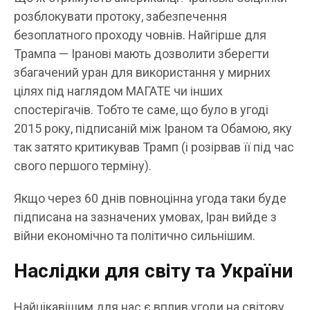
розблокувати протоку, забезпечення
безоплатного проходу човнів. Найгірше для
Трампа — Іранові мають дозволити зберегти
збагачений уран для використання у мирних
цілях під наглядом МАГАТЕ чи інших
спостерігачів. Тобто те саме, що було в угоді
2015 року, підписаній між Іраном та Обамою, яку
так затято критикував Трамп (і розірвав її під час
свого першого терміну).
Якщо через 60 днів повноцінна угода таки буде
підписана на зазначених умовах, Іран вийде з
війни економічно та політично сильнішим.
Наслідки для світу та України
Найцікавішим для нас є вплив угоди на світову