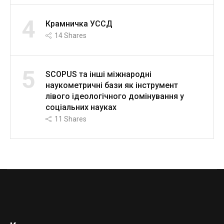
4
Крамничка УССД
14
Shares
5
SCOPUS та інші міжнародні
наукометричні бази як інструмент
лівого ідеологічного домінування у
соціальних науках
11
Shares