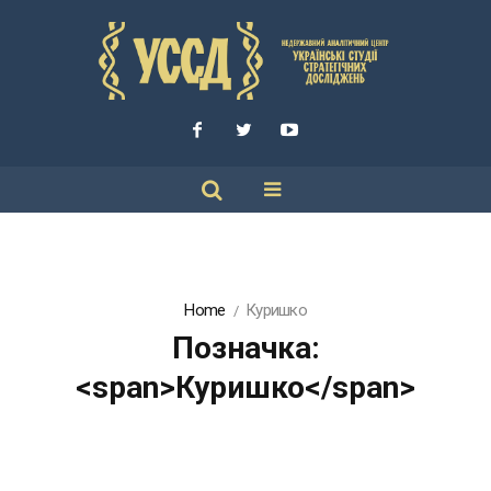
Home
Куришко
Позначка:
<span>Куришко</span>