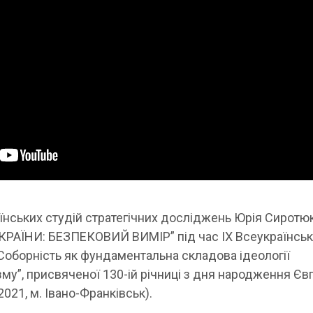
їнських студій стратегічних досліджень Юрія Сиротюк
РАЇНИ: БЕЗПЕКОВИЙ ВИМІР” під час ІХ Всеукраїнськ
“Соборність як фундаментальна складова ідеології
зму”, присвяченої 130-ій річниці з дня народження Єв
2021, м. Івано-Франківськ).