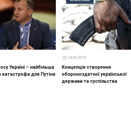
14.03.2018
су Україні – найбільша
Концепція створення
а катастрофа для Путіна
обороноздатної української
держави та суспільства