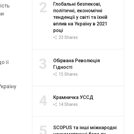
2
Глобальні безпекові,
ість
політичні, економічні
ви
тенденції у світі та їхній
вплив на Україну в 2021
році
23
Shares
3
Обірвана Революція
о її
Гідності
15
Shares
Україну
4
Крамничка УССД
14
Shares
5
SCOPUS та інші міжнародні