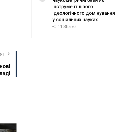
наукометричні бази як
інструмент лівого
ідеологічного домінування
у соціальних науках
11
Shares
ST
 нові
ладі