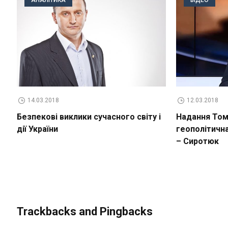
14.03.2018
12.03.2018
Безпекові виклики сучасного світу і
Надання Томо
дії України
геополітичн
– Сиротюк
Trackbacks and Pingbacks