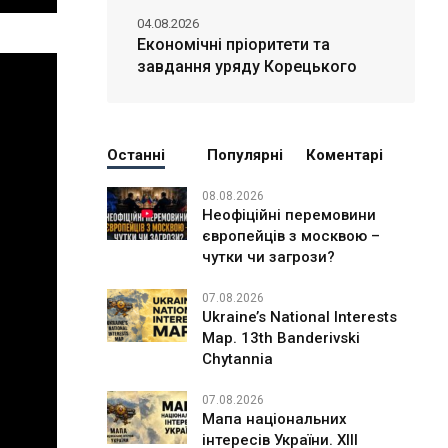
04.08.2026
Економічні пріоритети та
завдання уряду Корецького
Останні
Популярні
Коментарі
08.08.2026
Неофіційні перемовини
європейців з москвою –
чутки чи загрози?
07.08.2026
Ukraine’s National Interests
Map. 13th Banderivski
Chytannia
07.08.2026
Мапа національних
інтересів України. ХІІІ