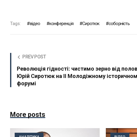
Tags:
відео
конференція
Сиротюк
соборність
PREV POST
Революція гідності: чистимо зерно від полов
Юрій Сиротюк на II Молодіжному історично
форумі
More posts
АНАЛІТИКА
ВІДЕО