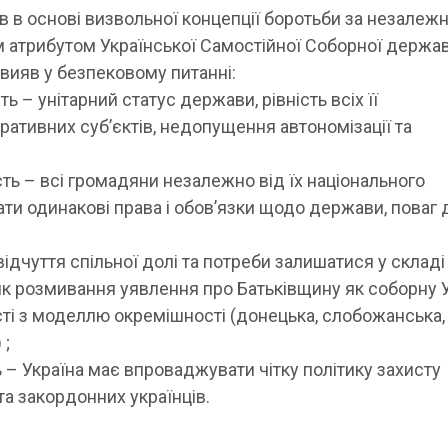
 в основі визвольної концепції боротьби за незалежн
им атрибутом Української Самостійної Соборної держа
ї вияв у безпековому питанні:
ь – унітарний статус держави, рівність всіх її
ративних суб’єктів, недопущення автономізації та
ть – всі громадяни незалежно від їх національного
и одинакові права і обов’язки щодо держави, поваг д
ідчуття спільної долі та потреби залишатися у складі
к розмивання уявлення про Батьківщину як соборну 
сті з моделлю окремішності (донецька, слобожанська,
 ;
 – Україна має впроваджувати чітку політику захисту
 та закордонних українців.