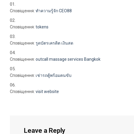
Сповіщення:
ทำความรู้จัก CEO88
Сповіщення:
tokens
Сповіщення:
รูดบัตรเครดิต เงินสด
Сповіщення:
outcall massage services Bangkok
Сповіщення:
เช่ารถตู้พร้อมคนขับ
Сповіщення:
visit website
Leave a Reply