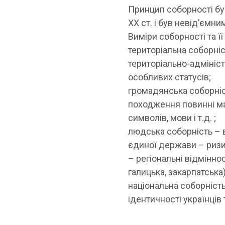
Принцип соборності був
ХХ ст. і був невід’ємн
Виміри соборності та ї
територіальна соборніст
територіально-адмініст
особливих статусів;
громадянська соборніс
походження повинні мат
символів, мови і т.д. ;
людська соборність – в
єдиної держави – ризи
– регіональні відмінно
галицька, закарпатська)
національна соборність
ідентичності українців