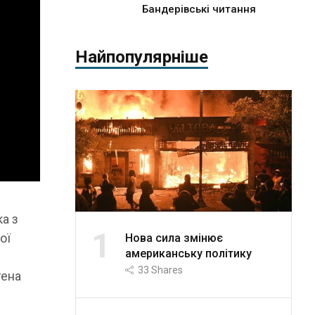
Бандерівські читання
Найпопулярніше
а з
1
ої
Нова сила змінює
американську політику
33
Shares
гена