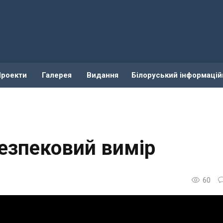
Проекти
Галерея
Видання
Білоруський інформацій
безпековий вимір
60