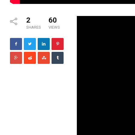
2
60
SHARES
VIEWS