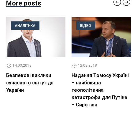
More posts
АНАЛІТИКА
ВІДЕО
14.03.2018
12.03.2018
Безпекові виклики
Надання Томосу Україні
сучасного світу і дії
– найбільша
України
геополітична
катастрофа для Путіна
– Сиротюк