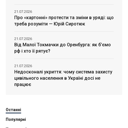
21.07.2026
Про «картонні» протести та зміни в уряді: що
треба розуміти — Юрій Сиротюк
21.07.2026
Від Малої Токмачки до Оренбурга: як б’ємо
рф і хто її рятує?
21.07.2026
Недосконалі укриття: чому система захисту
цивільного населення в Україні досі не
працює
Останні
Популярні