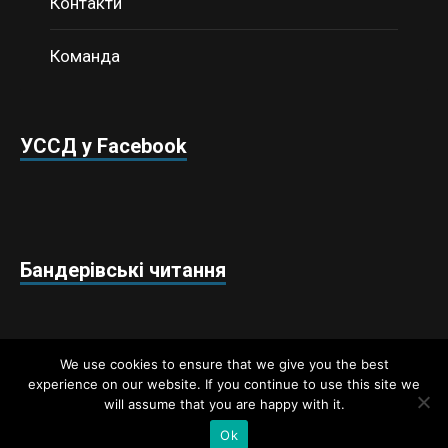
Контакти
Команда
УССД у Facebook
Бандерівські читання
We use cookies to ensure that we give you the best
experience on our website. If you continue to use this site we
will assume that you are happy with it.
Недержавний аналітичний центр «Українські студії
стратегічних досліджень» © 2018 / Всі права захищено
Ok