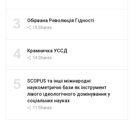
3
Обірвана Революція Гідності
15
Shares
4
Крамничка УССД
14
Shares
5
SCOPUS та інші міжнародні
наукометричні бази як інструмент
лівого ідеологічного домінування у
соціальних науках
11
Shares