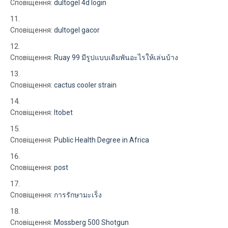
Сповіщення:
dultogel 4d login
Сповіщення:
dultogel gacor
Сповіщення:
Ruay 99 มีรูปแบบเดิมพันอะไรให้เล่นบ้าง
Сповіщення:
cactus cooler strain
Сповіщення:
ltobet
Сповіщення:
Public Health Degree in Africa
Сповіщення:
post
Сповіщення:
การรักษามะเร็ง
Сповіщення:
Mossberg 500 Shotgun