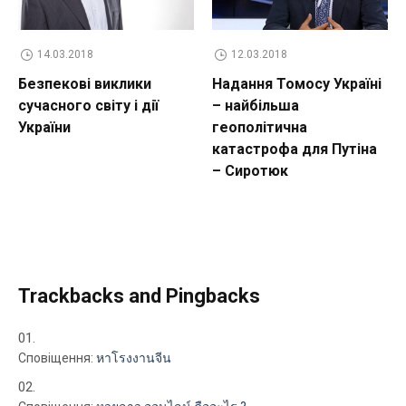
14.03.2018
12.03.2018
Безпекові виклики
Надання Томосу Україні
сучасного світу і дії
– найбільша
України
геополітична
катастрофа для Путіна
– Сиротюк
Trackbacks and Pingbacks
Сповіщення:
หาโรงงานจีน