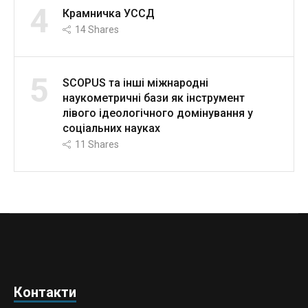
4
Крамничка УССД
14
Shares
5
SCOPUS та інші міжнародні
наукометричні бази як інструмент
лівого ідеологічного домінування у
соціальних науках
11
Shares
Контакти