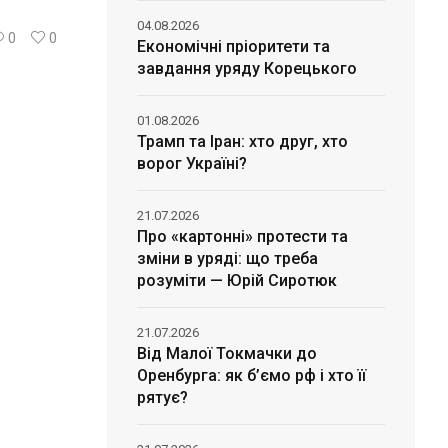
04.08.2026
0
0
Економічні пріоритети та
завдання уряду Корецького
01.08.2026
Трамп та Іран: хто друг, хто
ворог Україні?
21.07.2026
Про «картонні» протести та
зміни в уряді: що треба
розуміти — Юрій Сиротюк
21.07.2026
Від Малої Токмачки до
Оренбурга: як б’ємо рф і хто її
рятує?