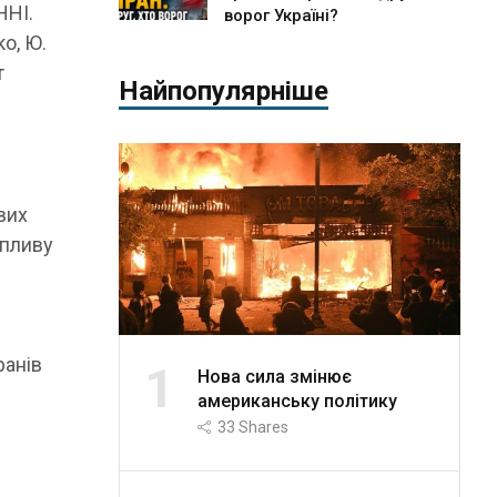
НІ.
ворог Україні?
ко, Ю.
т
Найпопулярніше
вих
впливу
ранів
1
Нова сила змінює
американську політику
33
Shares