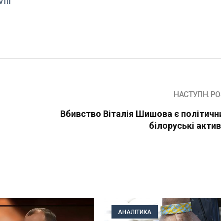
III
НАСТУПН. PO
Вбивство Віталія Шишова є політичн
білоруські актив
АНАЛІТИКА