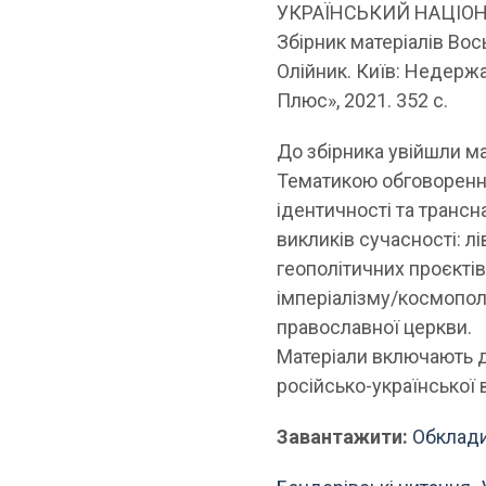
УКРАЇНСЬКИЙ НАЦІОН
Збірник матеріалів Вос
Олійник. Київ: Недерж
Плюс», 2021. 352 с.
До збірника увійшли ма
Тематикою обговоренн
ідентичності та трансн
викликів сучасності: л
геополітичних проєктів 
імперіалізму/космопол
православної церкви.
Матеріали включають до
російсько-української 
Завантажити:
Обклади