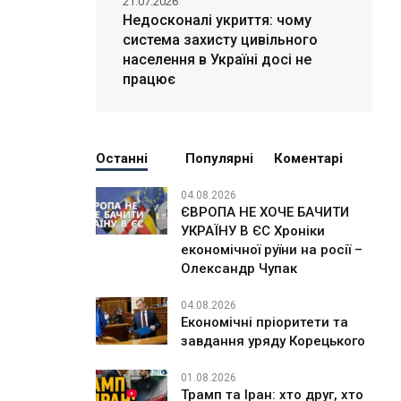
21.07.2026
Недосконалі укриття: чому
система захисту цивільного
населення в Україні досі не
працює
Останні
Популярні
Коментарі
04.08.2026
ЄВРОПА НЕ ХОЧЕ БАЧИТИ
УКРАЇНУ В ЄС Хроніки
економічної руїни на росії –
Олександр Чупак
04.08.2026
Економічні пріоритети та
завдання уряду Корецького
01.08.2026
Трамп та Іран: хто друг, хто