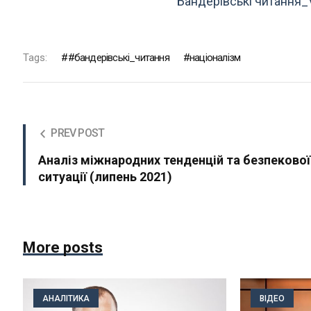
Бандерівські читання_V
Tags:
#бандерівські_читання
націоналізм
PREV POST
Аналіз міжнародних тенденцій та безпекової
ситуації (липень 2021)
More posts
АНАЛІТИКА
ВІДЕО