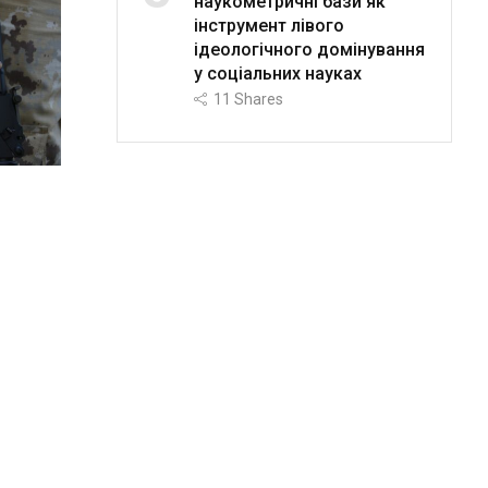
наукометричні бази як
інструмент лівого
ідеологічного домінування
у соціальних науках
11
Shares