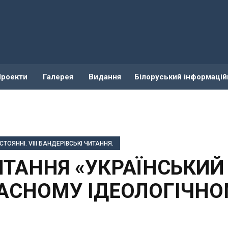
Проекти
Галерея
Видання
Білоруський інформацій
ОЯННІ. VIІI БАНДЕРІВСЬКІ ЧИТАННЯ.
ЧИТАННЯ «УКРАЇНСЬКИЙ
ЧАСНОМУ ІДЕОЛОГІЧН