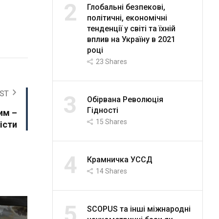
2
Глобальні безпекові,
політичні, економічні
тенденції у світі та їхній
вплив на Україну в 2021
році
23
Shares
ST
3
Обірвана Революція
Гідності
им –
15
Shares
істи
4
Крамничка УССД
14
Shares
5
SCOPUS та інші міжнародні