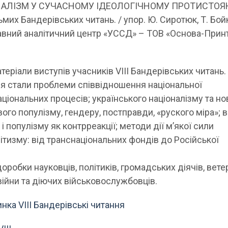
АЛІЗМ У СУЧАСНОМУ ІДЕОЛОГІЧНОМУ ПРОТИСТОЯН
ьмих Бандерівських читань. / упор. Ю. Сиротюк, Т. Бой
авний аналітичний центр «УССД» – ТОВ «Основа-Прин
теріали виступів учасників VIII Бандерівських читань.
я стали проблеми співвідношення національної
аціональних процесів; українського націоналізму та но
івого популізму, гендеру, постправди, «руского міра»; 
і популізму як контрреакції; методи дії м’якої сили
ітизму: від транснаціональних фондів до Російської
робки науковців, політиків, громадських діячів, вете
війни та діючих військовослужбовців.
нка VIII Бандерівські читання