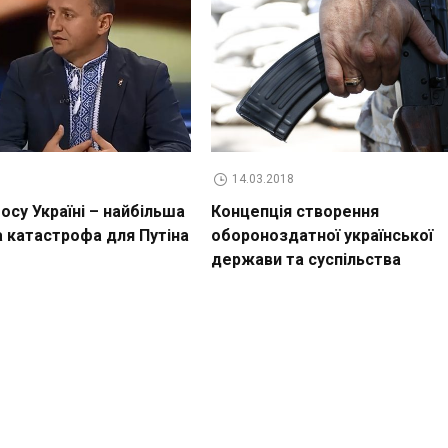
14.03.2018
су Україні – найбільша
Концепція створення
а катастрофа для Путіна
обороноздатної української
держави та суспільства