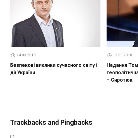
14.03.2018
12.03.2018
Безпекові виклики сучасного світу і
Надання Томо
дії України
геополітичн
– Сиротюк
Trackbacks and Pingbacks