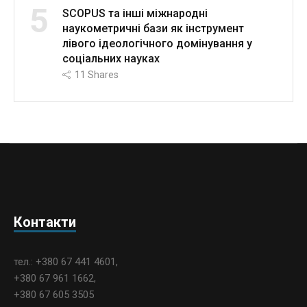
5
SCOPUS та інші міжнародні
наукометричні бази як інструмент
лівого ідеологічного домінування у
соціальних науках
11
Shares
Контакти
тел.: +380 67 441 4601,
+380 67 961 1662,
+380 67 605 3505