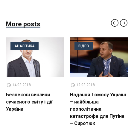
More posts
АНАЛІТИКА
ВІДЕО
14.03.2018
12.03.2018
Безпекові виклики
Надання Томосу Україні
сучасного світу і дії
– найбільша
України
геополітична
катастрофа для Путіна
– Сиротюк