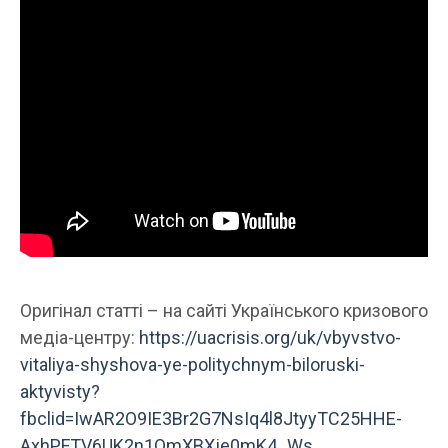
Оригінал статті – на сайті Українського кризового
медіа-центру:
https://uacrisis.org/uk/vbyvstvo-
vitaliya-shyshova-ye-politychnym-biloruski-
aktyvisty?
fbclid=IwAR2O9IE3Br2G7NsIq4l8JtyyTC25HHE-
AxhPFTV6UK2n1OmXBXje0mK4_Ws