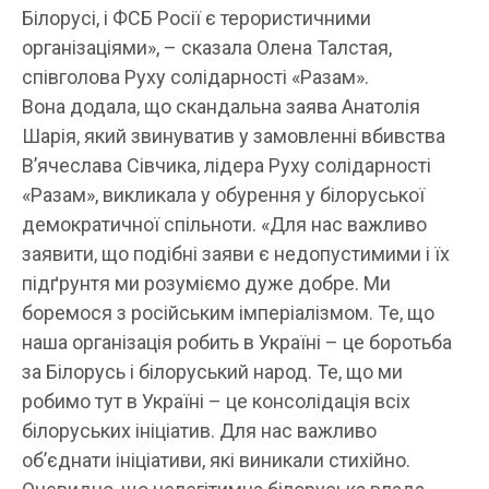
Білорусі, і ФСБ Росії є терористичними
організаціями», – сказала Олена Талстая,
співголова Руху солідарності «Разам».
Вона додала, що скандальна заява Анатолія
Шарія, який звинуватив у замовленні вбивства
В’ячеслава Сівчика, лідера Руху солідарності
«Разам», викликала у обурення у білоруської
демократичної спільноти. «Для нас важливо
заявити, що подібні заяви є недопустимими і їх
підґрунтя ми розуміємо дуже добре. Ми
боремося з російським імперіалізмом. Те, що
наша організація робить в Україні – це боротьба
за Білорусь і білоруський народ. Те, що ми
робимо тут в Україні – це консолідація всіх
білоруських ініціатив. Для нас важливо
об’єднати ініціативи, які виникали стихійно.