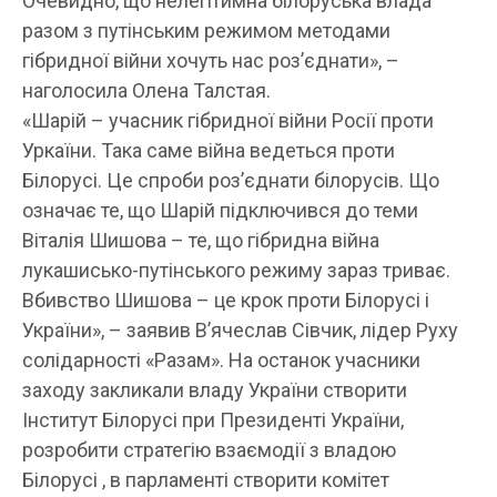
Очевидно, що нелегітимна білоруська влада
разом з путінським режимом методами
гібридної війни хочуть нас роз’єднати», –
наголосила Олена Талстая.
«Шарій – учасник гібридної війни Росії проти
Уркаїни. Така саме війна ведеться проти
Білорусі. Це спроби роз’єднати білорусів. Що
означає те, що Шарій підключився до теми
Віталія Шишова – те, що гібридна війна
лукашисько-путінського режиму зараз триває.
Вбивство Шишова – це крок проти Білорусі і
України», – заявив В’ячеслав Сівчик, лідер Руху
солідарності «Разам». На останок учасники
заходу закликали владу України створити
Інститут Білорусі при Президенті України,
розробити стратегію взаємодії з владою
Білорусі , в парламенті створити комітет