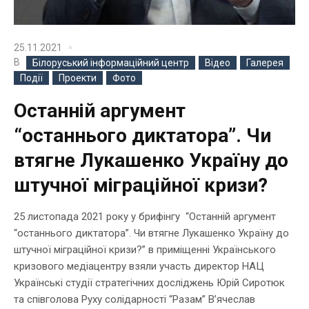
25.11.2021
В
Білоруський інформаційний центр
Відео
Галерея
Події
Проекти
Фото
Останній аргумент
“останнього диктатора”. Чи
втягне Лукашенко Україну до
штучної міграційної кризи?
25 листопада 2021 року у брифінгу “Останній аргумент
“останнього диктатора”. Чи втягне Лукашенко Україну до
штучної міграційної кризи?” в приміщенні Українського
кризового медіацентру взяли участь директор НАЦ
Українські студії стратегічних досліджень Юрій Сиротюк
та співголова Руху солідарності “Разам” В’ячеслав