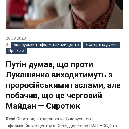
28.08.2020
В
Білоруський інформаційний центр
Експертна думка
Проекти
Путін думав, що проти
Лукашенка виходитимуть з
проросійськими гаслами, але
побачив, що це черговий
Майдан — Сиротюк
Юрій Сиротюк, співзасновник Білоруського
інформаційного центру в Києві, директор НАЦ УССД та