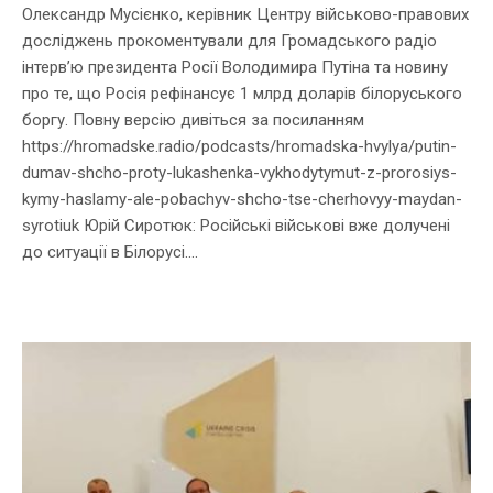
Олександр Мусієнко, керівник Центру військово-правових
досліджень прокоментували для Громадського радіо
інтерв’ю президента Росії Володимира Путіна та новину
про те, що Росія рефінансує 1 млрд доларів білоруського
боргу. Повну версію дивіться за посиланням
https://hromadske.radio/podcasts/hromadska-hvylya/putin-
dumav-shcho-proty-lukashenka-vykhodytymut-z-prorosiys-
kymy-haslamy-ale-pobachyv-shcho-tse-cherhovyy-maydan-
syrotiuk Юрій Сиротюк: Російські військові вже долучені
до ситуації в Білорусі....