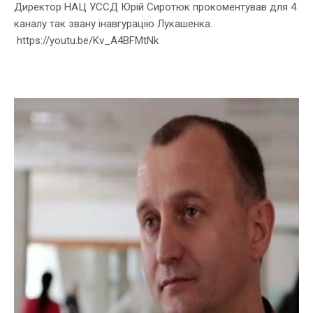
Директор НАЦ УССД Юрій Сиротюк прокоментував для 4
каналу так звану інавгурацію Лукашенка.
https://youtu.be/Kv_A4BFMtNk