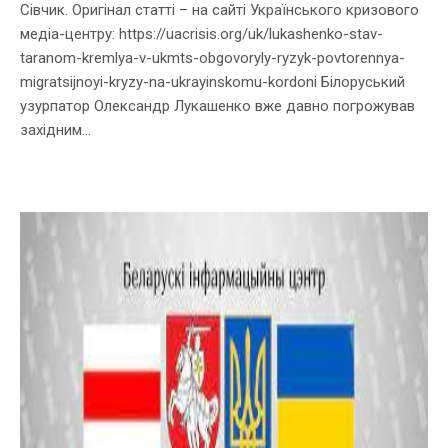
Сівчик. Оригінал статті – на сайті Українського кризового
медіа-центру: https://uacrisis.org/uk/lukashenko-stav-
taranom-kremlya-v-ukmts-obgovoryly-ryzyk-povtorennya-
migratsijnoyi-kryzy-na-ukrayinskomu-kordoni Білоруський
узурпатор Олександр Лукашенко вже давно погрожував
західним...