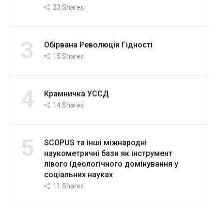
23
Shares
3
Обірвана Революція Гідності
15
Shares
4
Крамничка УССД
14
Shares
5
SCOPUS та інші міжнародні
наукометричні бази як інструмент
лівого ідеологічного домінування у
соціальних науках
11
Shares