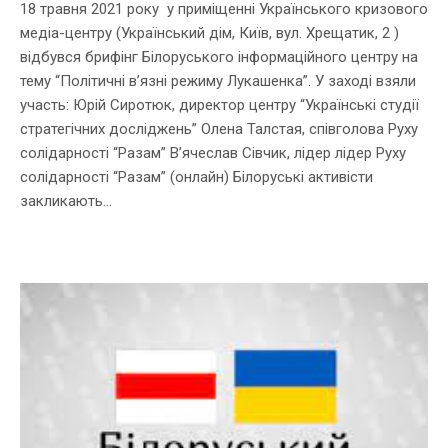
18 травня 2021 року у приміщенні Українського кризового
медіа-центру (Український дім, Київ, вул. Хрещатик, 2 )
відбувся брифінг Білоруського інформаційного центру на
тему “Політичні в’язні режиму Лукашенка”. У заході взяли
участь: Юрій Сиротюк, директор центру “Українські студії
стратегічних досліджень” Олена Талстая, співголова Руху
солідарності “Разам” В’ячеслав Сівчик, лідер лідер Руху
солідарності “Разам” (онлайн) Білоруські активісти
закликають...