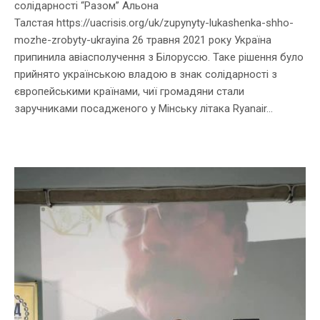
солідарності “Разом” Альона
Талстая https://uacrisis.org/uk/zupynyty-lukashenka-shho-
mozhe-zrobyty-ukrayina 26 травня 2021 року Україна
припинила авіасполучення з Білоруссю. Таке рішення було
прийнято українською владою в знак солідарності з
європейськими країнами, чиї громадяни стали
заручниками посадженого у Мінську літака Ryanair...