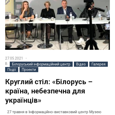
27.05.2021
В
Білоруський інформаційний центр
Відео
Галерея
Події
Проекти
Круглий стіл: «Білорусь –
країна, небезпечна для
українців»
27 травня в Інформаційно-виставковий центр Музею