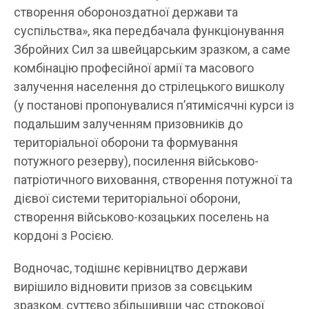
створення обороноздатної держави та
суспільства», яка передбачала функціонування
Збройних Сил за швейцарським зразком, а саме
комбінацію професійної армії та масового
залучення населення до стрілецького вишколу
(у постанові пропонувалися п’ятимісячні курси із
подальшим залученням призовників до
територіальної оборони та формування
потужного резерву), посилення військово-
патріотичного виховання, створення потужної та
дієвої системи територіальної оборони,
створення військово-козацьких поселень на
кордоні з Росією.
Водночас, тодішнє керівництво держави
вирішило відновити призов за совєцьким
зразком, суттєво збільшивши час строкової