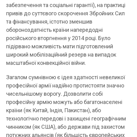
забезпечення та соціальні гарантії), на практиці
привів до суттєвого скорочення Збройних Сил
та фінансування, істотно зменшив
обороноздатність країни напередодні
російського вторгнення у 2014 році. Було
підірвано можливість мати підготовлений
широкий мобілізаційний резерв на випадок
масштабної конвекційної війни.
Загалом сумнівною є ідея здатності невеликої
професійної армії надійно протистояти значно
чисельнішому ворогу. Дозволити собі
професійну армію можуть або багатонаселені
країни (як Китай, Індія, Пакистан), або
технологічно передові і захищені географічним
чинником (як США), або держави під захистом
потужних альянсів (як більшість європейських