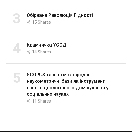
3
Обірвана Революція Гідності
15
Shares
4
Крамничка УССД
14
Shares
5
SCOPUS та інші міжнародні
наукометричні бази як інструмент
лівого ідеологічного домінування у
соціальних науках
11
Shares