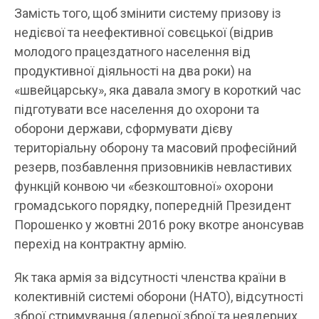
Замість того, щоб змінити систему призову із
недієвої та неефективної совєцької (відрив
молодого працездатного населення від
продуктивної діяльності на два роки) на
«швейцарську», яка давала змогу в короткий час
підготувати все населення до охорони та
оборони держави, сформувати дієву
територіальну оборону та масовий професійний
резерв, позбавлення призовників невластивих
функцій конвою чи «безкоштовної» охорони
громадського порядку, попередній Президент
Порошенко у жовтні 2016 року вкотре анонсував
перехід на контрактну армію.
Як така армія за відсутності членства країни в
колективній системі оборони (НАТО), відсутності
зброї стримування (ядерної зброї та неядерних