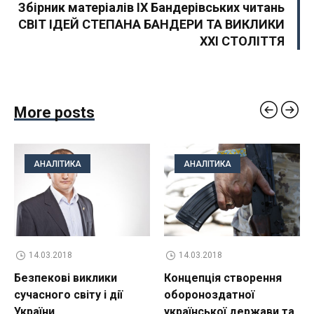
Збірник матеріалів ІХ Бандерівських читань
СВІТ ІДЕЙ СТЕПАНА БАНДЕРИ ТА ВИКЛИКИ
XXI СТОЛІТТЯ
More posts
АНАЛІТИКА
АНАЛІТИКА
14.03.2018
14.03.2018
Безпекові виклики
Концепція створення
сучасного світу і дії
обороноздатної
України
української держави та