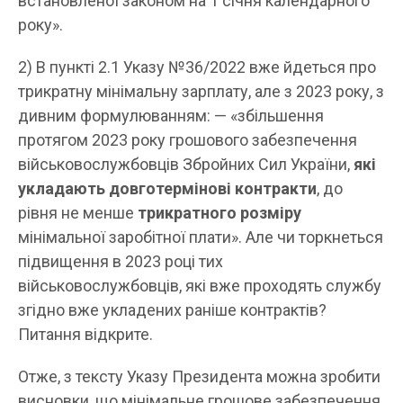
встановленої законом на 1 січня календарного
року».
2) В пункті 2.1 Указу №36/2022 вже йдеться про
трикратну мінімальну зарплату, але з 2023 року, з
дивним формулюванням: — «збільшення
протягом 2023 року грошового забезпечення
військовослужбовців Збройних Сил України,
які
укладають довготермінові контракти
, до
рівня не менше
трикратного розміру
мінімальної заробітної плати». Але чи торкнеться
підвищення в 2023 році тих
військовослужбовців, які вже проходять службу
згідно вже укладених раніше контрактів?
Питання відкрите.
Отже, з тексту Указу Президента можна зробити
висновки, що мінімальне грошове забезпечення