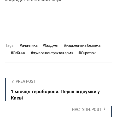
Tags:
аналітика
бюджет
національна безпека
Олійник
призов контрактан армія
Сиротюк
PREV POST
1 місяць тероборони. Перші підсумки у
Києві
НАСТУПН. POST