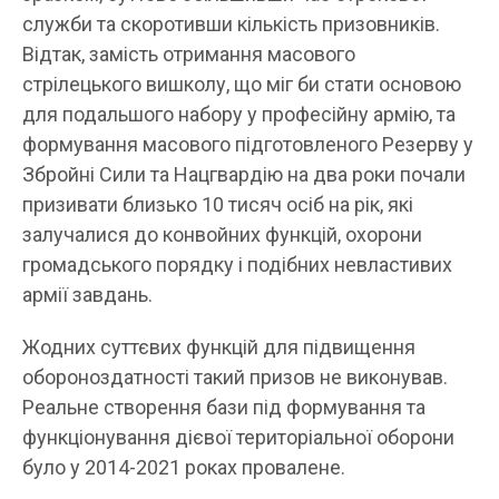
служби та скоротивши кількість призовників.
Відтак, замість отримання масового
стрілецького вишколу, що міг би стати основою
для подальшого набору у професійну армію, та
формування масового підготовленого Резерву у
Збройні Сили та Нацгвардію на два роки почали
призивати близько 10 тисяч осіб на рік, які
залучалися до конвойних функцій, охорони
громадського порядку і подібних невластивих
армії завдань.
Жодних суттєвих функцій для підвищення
обороноздатності такий призов не виконував.
Реальне створення бази під формування та
функціонування дієвої територіальної оборони
було у 2014-2021 роках провалене.