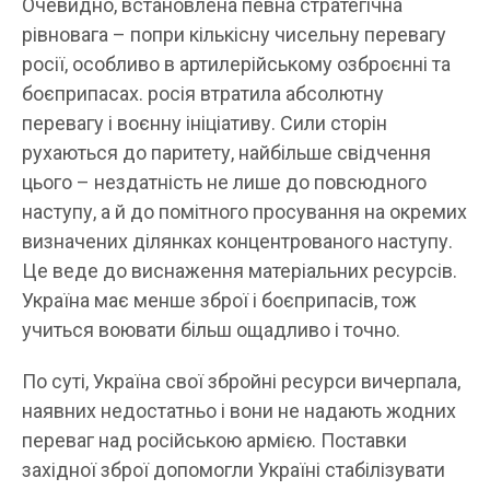
Очевидно, встановлена певна стратегічна
рівновага – попри кількісну чисельну перевагу
росії, особливо в артилерійському озброєнні та
боєприпасах. росія втратила абсолютну
перевагу і воєнну ініціативу. Сили сторін
рухаються до паритету, найбільше свідчення
цього – нездатність не лише до повсюдного
наступу, а й до помітного просування на окремих
визначених ділянках концентрованого наступу.
Це веде до виснаження матеріальних ресурсів.
Україна має менше зброї і боєприпасів, тож
учиться воювати більш ощадливо і точно.
По суті, Україна свої збройні ресурси вичерпала,
наявних недостатньо і вони не надають жодних
переваг над російською армією. Поставки
західної зброї допомогли Україні стабілізувати