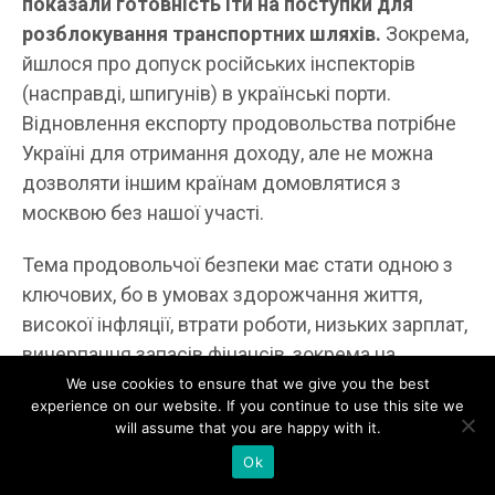
показали готовність іти на поступки для
розблокування транспортних шляхів.
Зокрема,
йшлося про допуск російських інспекторів
(насправді, шпигунів) в українські порти.
Відновлення експорту продовольства потрібне
Україні для отримання доходу, але не можна
дозволяти іншим країнам домовлятися з
москвою без нашої участі.
Тема продовольчої безпеки має стати одною з
ключових, бо в умовах здорожчання життя,
високої інфляції, втрати роботи, низьких зарплат,
вичерпання запасів фінансів, зокрема на
волонтерство, питання продовольства стоятиме
We use cookies to ensure that we give you the best
experience on our website. If you continue to use this site we
дуже гостро.
will assume that you are happy with it.
Ok
Зима 2022/23 точно стане найскладнішою для