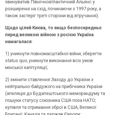
звинуватив Північноатлантичний Альянс у
розширенні на схід, починаючи з 1997 року, а
також застеріг треті сторони від втручання).
Щодо цілей Києва, то якщо безпосередньо
перед великою війною з росією Україна
намагалася
:
1) уникнути повномасштабної війни, зберегти
status quo, уникнути виконання всіх умов
мінської капітуляції;
2) змінити ставлення Заходу до України з
нейтрально-байдужого на прибічника України
(апеляція до Будапештського меморандуму та
пошуки статусу союзника США поза НАТО;
купівля та отримання зброї в США, Великої
Британії, Канади та держав Європи;