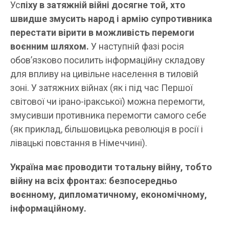
Ус
піху в затяжній війні досягне той, хто
швидше змусить народ і армію супротивника
перестати вірити в можливість перемоги
воєнним шляхом.
У наступній фазі росія
обов’язково посилить інформаційну складову
для впливу на цивільне населення в тиловій
зоні. У затяжних війнах (як і під час Першої
світової чи ірано-іракської) можна перемогти,
змусивши противника перемогти самого себе
(як приклад, більшовицька революція в росії і
лівацькі повстання в Німеччині).
Україна має проводити тотальну війну, тобто
війну на всіх фронтах: безпосередньо
воєнному, дипломатичному, економічному,
інформаційному.