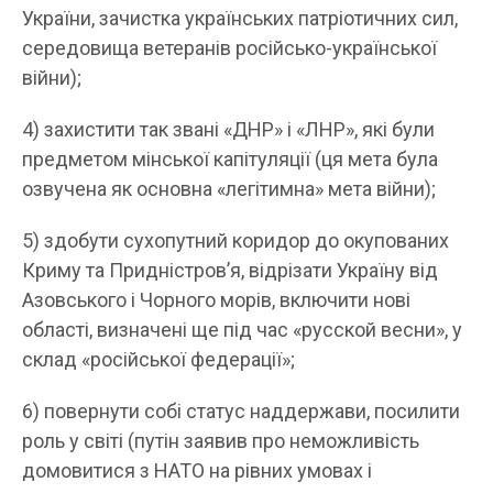
України, зачистка українських патріотичних сил,
середовища ветеранів російсько-української
війни);
4) захистити так звані «ДНР» і «ЛНР», які були
предметом мінської капітуляції (ця мета була
озвучена як основна «легітимна» мета війни);
5) здобути сухопутний коридор до окупованих
Криму та Придністров’я, відрізати Україну від
Азовського і Чорного морів, включити нові
області, визначені ще під час «русской весни», у
склад «російської федерації»;
6) повернути собі статус наддержави, посилити
роль у світі (путін заявив про неможливість
домовитися з НАТО на рівних умовах і