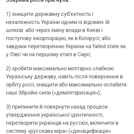
1) знищити державну суб’єктність і
незалежність України одним із відомих їй
шляхів: або через зміну влади в Києві і
поступову інкорпорацію, як в Білорусі; або
завдяки перетворенню України на failed state як
у Лівії чи на першому етапі в Сирії;
2) зробити максимально мілітарно слабкою
Українську державу, навіть після повернення в
орбіту росії, знищити або максимально ослабити
наші Збройні сили («демілітаризація»);
3) припинити й повернути назад процеси
утвердження української ідентичності,
перетворити українців на русскіх, включити в
систему «русскава міра» («денацифікація»