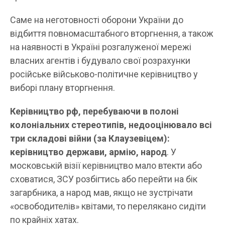
Саме на неготовності оборони України до
відбиття повномасштабного вторгнення, а також
на наявності в Україні розгалуженої мережі
власних агентів і будувало свої розрахунки
російське військово-політичне керівництво у
виборі плану вторгнення.
Керівництво рф, перебуваючи в полоні
колоніальних стереотипів, недооцінювало всі
три складові війни (за Клаузевіцем):
керівництво держави, армію, народ
. У
московській візії керівництво мало втекти або
сховатися, ЗСУ розбігтись або перейти на бік
загарбника, а народ мав, якщо не зустрічати
«освободителів» квітами, то перелякано сидіти
по крайніх хатах.