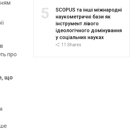
нням
5
SCOPUS та інші міжнародні
наукометричні бази як
ії
інструмент лівого
ідеологічного домінування
у соціальних науках
11
Shares
ів
ть про
е, що
я
нше