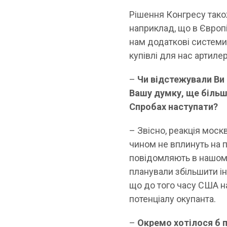
Рішення Конгресу тако
наприклад, що в Європі
нам додаткові системи
купівлі для нас артиле
–
Чи відстежували Ви 
Вашу думку, ще більш
Спробах наступати?
– Звісно, реакція мос
чином не вплинуть на п
повідомляють в нашому
планували збільшити ін
що до того часу США 
потенціалу окупанта.
–
Окремо хотілося б 