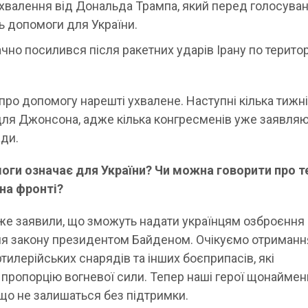
хвалення від Дональда Трампа, який перед голосува
ь допомоги для України.
чно посилився після ракетних ударів Ірану по територ
 про допомогу нарешті ухвалене. Наступні кілька тижн
ля Джонсона, адже кілька конгресменів уже заявляю
ади.
оги означає для України? Чи можна говорити про т
на фронті?
же заявили, що зможуть надати українцям озброєння
ня закону президентом Байденом. Очікуємо отриманн
илерійських снарядів та інших боєприпасів, які
пропорцію вогневої сили. Тепер наші герої щонайме
 що не залишаться без підтримки.