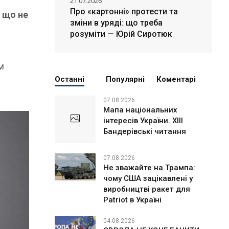
21.07.2026
Про «картонні» протести та
 що не
зміни в уряді: що треба
розуміти — Юрій Сиротюк
м
Останні
Популярні
Коментарі
07.08.2026
Мапа національних
інтересів України. ХІІІ
Бандерівські читання
07.08.2026
Не зважайте на Трампа:
чому США зацікавлені у
виробництві ракет для
Patriot в Україні
04.08.2026