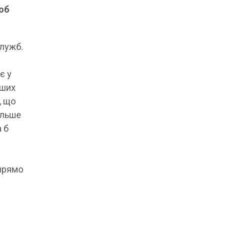
щоб
служб.
є у
нших
, що
ільше
а б
 прямо