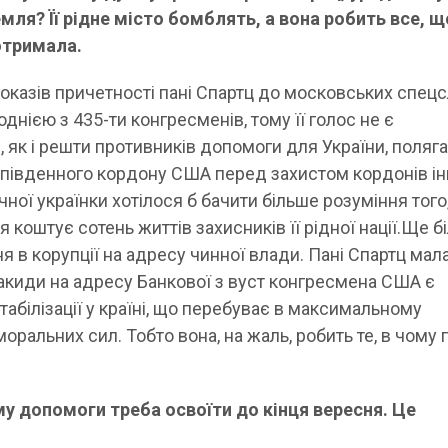
мля? Її рідне місто бомблять, а вона робить все, 
отримала.
доказів причетності пані Спартц до московських спец
однією з 435-ти конгресменів, тому її голос не є
я, як і решти противників допомоги для України, поляга
у південного кордону США перед захистом кордонів і
чної українки хотілося б бачити більше розуміння того
 коштує сотень життів захисників її рідної нації.Ще б
я в корупції на адресу чинної влади. Пані Спартц мал
закиди на адресу Банкової з вуст конгресмена США є
абілізації у країні, що перебуває в максимальному
моральних сил. Тобто вона, на жаль, робить те, в чому
му допомоги треба освоїти до кінця вересня. Це