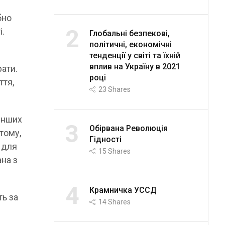
бно
2
і.
Глобальні безпекові,
політичні, економічні
тенденції у світі та їхній
вплив на Україну в 2021
рати.
році
ття,
23
Shares
 інших
3
Обірвана Революція
тому,
Гідності
 для
15
Shares
ана з
4
Крамничка УССД
ть за
14
Shares