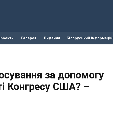
Проекти
Галерея
Видання
Білоруський інформацій
лосування за допомогу
аті Конгресу США? –