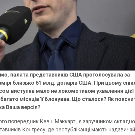
омо, палата представників США проголосувала за
змірі близько 61 млд. доларів США. При цьому спік
сом виступав мало не локомотивом ухвалення цієї
багато місяців її блокував. Що сталося? Як поясни
а Ваша версія?
ого попередник Кевін Маккарті, є заручником складно
ставників Конгресу, де республіканці мають надзвича