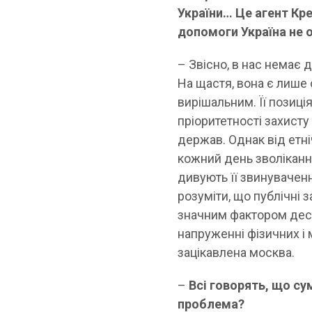
України… Це агент Кре
допомоги Україна не 
– Звісно, в нас немає 
На щастя, вона є лише 
вирішальним. Її позиці
пріоритетності захист
держав. Однак від етні
кожний день зволікання
дивують її звинуваченн
розуміти, що публічні 
значним фактором дест
напруженні фізичних і 
зацікавлена москва.
–
Всі говорять, що су
проблема?