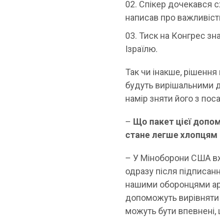
Спікер дочекався с
написав про важливіст
Тиск на Конгрес зна
Ізраїлю.
Так чи інакше, рішення
будуть вирішальними д
намір зняти його з пос
–
Що пакет цієї допом
стане легше хлопцям 
– У Міноборони США в
одразу після підписан
нашими оборонцями арт
допоможуть вирівняти 
можуть бути впевнені,