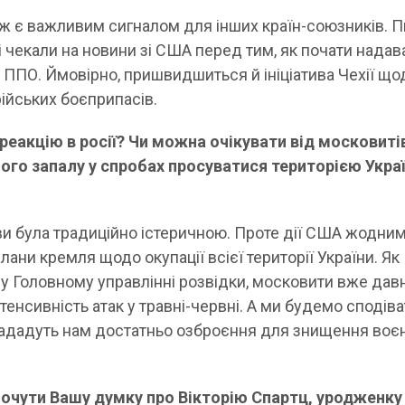
ж є важливим сигналом для інших країн-союзників. П
 чекали на новини зі США перед тим, як почати надав
 ППО. Ймовірно, пришвидшиться й ініціатива Чехії що
рійських боєприпасів.
реакцію в росії? Чи можна очікувати від московитів
ого запалу у спробах просуватися територією Укра
кви була традиційно істеричною. Проте дії США жодни
лани кремля щодо окупації всієї території України. Як
 Головному управлінні розвідки, московити вже дав
тенсивність атак у травні-червні. А ми будемо сподіва
нададуть нам достатньо озброєння для знищення воє
почути Вашу думку про Вікторію Спартц, уродженку