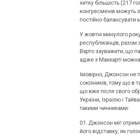
хитку більшість (217 го
конгресменів можуть з
постійно балансувати 
У жовтні минулого рок
республіканців, разом 
Варто зауважити, що п
адже з Маккарті можна
Імовірно, Джонсон не 
союзників, тому що в т
що вже після свого об
України, Ізраїлю і Тай
такими чинниками:
Джонсон міг отрима
його відставку, як гол