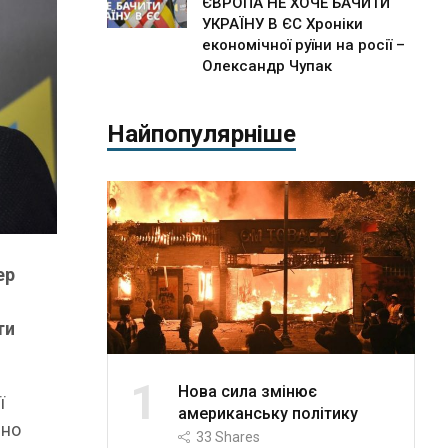
ЄВРОПА НЕ ХОЧЕ БАЧИТИ
УКРАЇНУ В ЄС Хроніки
економічної руїни на росії –
Олександр Чупак
Найпопулярніше
ер
ти
1
Нова сила змінює
ї
американську політику
йно
33
Shares