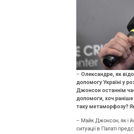
–
Олександре, як від
допомогу Україні у ро
Джонсон останнім ча
допомоги, хоч раніше 
таку метаморфозу? Як
– Майк Джонсон, як і й
ситуації в Палаті пред