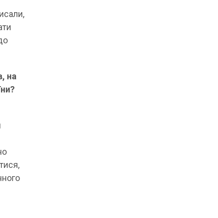
исали,
ати
до
, на
їни?
м
но
тися,
нного