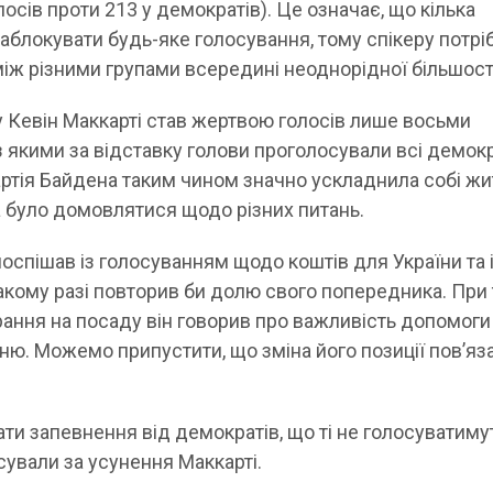
лосів проти 213 у демократів). Це означає, що кілька
аблокувати будь-яке голосування, тому спікеру потрі
між різними групами всередині неоднорідної більшост
у Кевін Маккарті став жертвою голосів лише восьми
з якими за відставку голови проголосували всі демок
артія Байдена таким чином значно ускладнила собі жи
 було домовлятися щодо різних питань.
поспішав із голосуванням щодо коштів для України та
акому разі повторив би долю свого попередника. При 
рання на посаду він говорив про важливість допомоги
ваню. Можемо припустити, що зміна його позиції пов’яз
ти запевнення від демократів, що ті не голосуватиму
осували за усунення Маккарті.