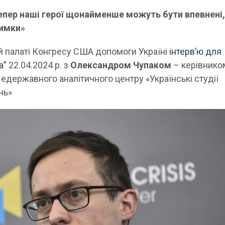
пер наші герої щонайменше можуть бути впевнені,
римки»
й палаті Конгресу США допомоги Україні
інтерв’ю для
а”
22.04.2024 р. з
Олександром Чупаком
– керівнико
едержавного аналітичного центру «Українські студії
нь»