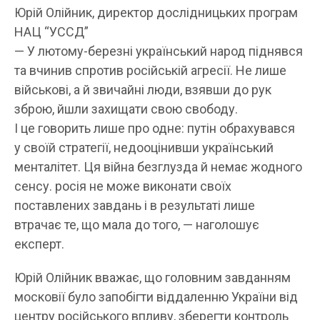
Юрій Олійник, директор дослідницьких програм
НАЦ “УССД”
— У лютому-березні український народ піднявся
та вчинив спротив російській агресії. Не лише
військові, а й звичайні люди, взявши до рук
зброю, йшли захищати свою свободу.
І це говорить лише про одне: путін обрахувався
у своїй стратегії, недооцінивши український
менталітет. Ця війна безглузда й немає жодного
сенсу. росія не може виконати своїх
поставлених завдань і в результаті лише
втрачає те, що мала до того, — наголошує
експерт.
Юрій Олійник вважає, що головним завданням
московії було запобігти віддаленню України від
центру російського впливу, зберегти контроль