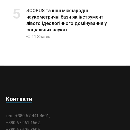
5
SCOPUS та інші міжнародні
наукометричні бази як інструмент
лівого ідеологічного домінування у
соціальних науках
11
Shares
Контакти
тел.: +380 67 441 4601,
+380 67 961 1662,
+380 67 605 3505