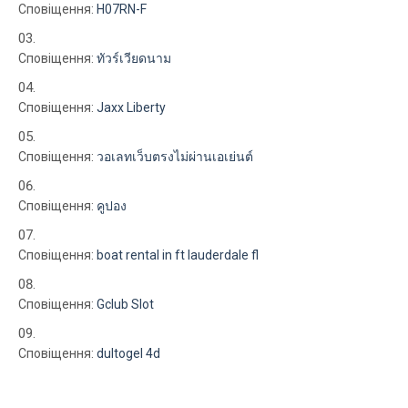
Сповіщення:
H07RN-F
Сповіщення:
ทัวร์เวียดนาม
Сповіщення:
Jaxx Liberty
Сповіщення:
วอเลทเว็บตรงไม่ผ่านเอเย่นต์
Сповіщення:
คูปอง
Сповіщення:
boat rental in ft lauderdale fl
Сповіщення:
Gclub Slot
Сповіщення:
dultogel 4d