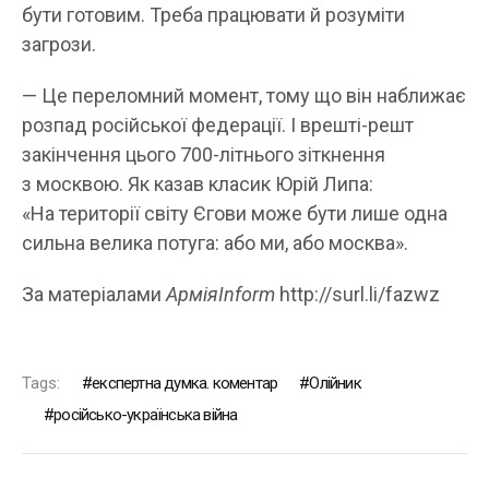
бути готовим. Треба працювати й розуміти
загрози.
— Це переломний момент, тому що він наближає
розпад російської федерації. І врешті-решт
закінчення цього 700-літнього зіткнення
з москвою. Як казав класик Юрій Липа:
«На території світу Єгови може бути лише одна
сильна велика потуга: або ми, або москва».
За матеріалами
АрміяInform
http://surl.li/fazwz
Tags:
експертна думка. коментар
Олійник
російсько-українська війна