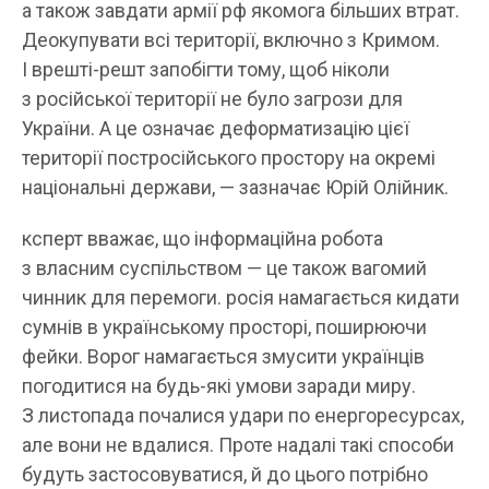
а також завдати армії рф якомога більших втрат.
Деокупувати всі території, включно з Кримом.
І врешті-решт запобігти тому, щоб ніколи
з російської території не було загрози для
України. А це означає деформатизацію цієї
території постросійського простору на окремі
національні держави, — зазначає Юрій Олійник.
ксперт вважає, що інформаційна робота
з власним суспільством — це також вагомий
чинник для перемоги. росія намагається кидати
сумнів в українському просторі, поширюючи
фейки. Ворог намагається змусити українців
погодитися на будь-які умови заради миру.
З листопада почалися удари по енергоресурсах,
але вони не вдалися. Проте надалі такі способи
будуть застосовуватися, й до цього потрібно