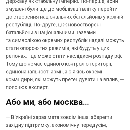
державу як стабільну імперію. По-перше, вони
змушені були ще до мобілізації влітку перейти
до створення національних батальйонів у кожній
республіці. По-друге, ці ж новостворені
батальйони з національними назвами
та символікою окремих республік надалі можуть
стати опорою тих режимів, які будуть у цих
регіонах. І це може стати наслідком розпаду рф.
Тому що немає єдиного контролю території,
єдиноначальності армії, а є якісь окремі
командири, які можуть претендувати на вплив, —
пояснює експерт.
Або ми, або москва…
— В Україні зараз мета зовсім інша: зберегти
західну підтримку, економічну передусім,