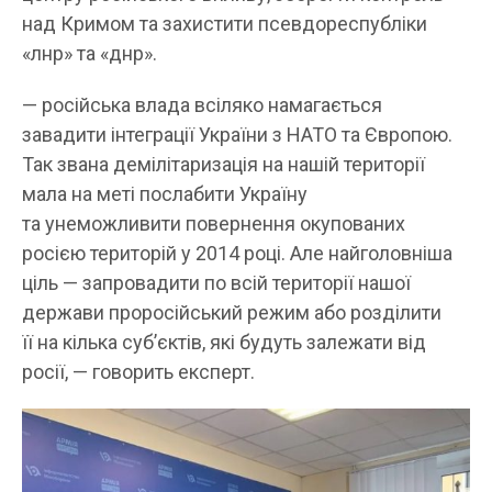
над Кримом та захистити псевдореспубліки
«лнр» та «днр».
— російська влада всіляко намагається
завадити інтеграції України з НАТО та Європою.
Так звана демілітаризація на нашій території
мала на меті послабити Україну
та унеможливити повернення окупованих
росією територій у 2014 році. Але найголовніша
ціль — запровадити по всій території нашої
держави проросійський режим або розділити
її на кілька суб’єктів, які будуть залежати від
росії, — говорить експерт.