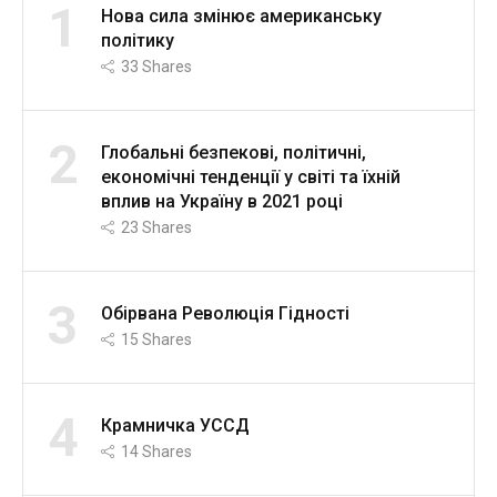
1
Нова сила змінює американську
політику
33
Shares
2
Глобальні безпекові, політичні,
економічні тенденції у світі та їхній
вплив на Україну в 2021 році
23
Shares
3
Обірвана Революція Гідності
15
Shares
4
Крамничка УССД
14
Shares