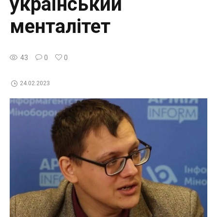
український
менталітет
43
0
0
24.02.2023