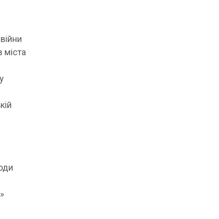
 війни
в міста
у
кій
роди
»