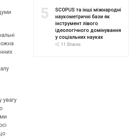
5
SCOPUS та інші міжнародні
думи
наукометричні бази як
інструмент лівого
ідеологічного домінування
нальні
у соціальних науках
 можна
11
Shares
енних
налу
 увагу
о
ими
осі
що