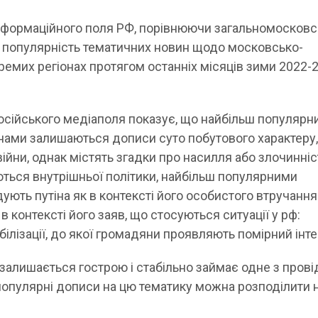
нформаційного поля РФ, порівнюючи загальномосковс
а популярність тематичних новин щодо московсько-
кремих регіонах протягом останніх місяців зими 2022-
сійського медіаполя показує, що найбільш популярн
ами залишаються дописи суто побутового характеру,
йни, однак містять згадки про насилля або злочинніс
ються внутрішньої політики, найбільш популярними
дують путіна як в контексті його особистого втручання
і в контексті його заяв, що стосуються ситуації у рф:
обілізації, до якої громадяни проявляють помірний інте
 залишається гострою і стабільно займає одне з пров
 популярні дописи на цю тематику можна розподілити 