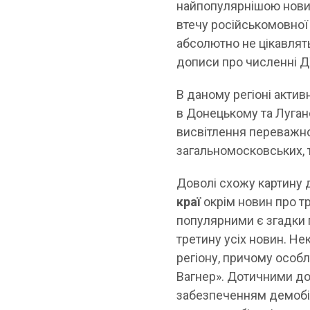
найпопулярнішою новин
втечу російськомовної с
абсолютно не цікавлять
дописи про численні Д
В даному регіоні актив
в Донецькому та Луга
висвітлення переважно
загальномосковських, т
Доволі схожу картину 
краї
окрім новин про тр
популярними є згадки п
третину усіх новин. Н
регіону, причому особ
Вагнер». Дотичними до
забезпеченням демобілі