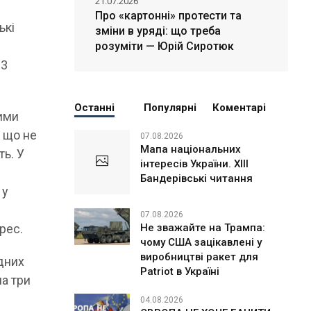
21.07.2026
Про «картонні» протести та
ькі
зміни в уряді: що треба
розуміти — Юрій Сиротюк
23
Останні
Популярні
Коментарі
ими
 що не
07.08.2026
Мапа національних
ть. У
інтересів України. ХІІІ
Бандерівські читання
 у
07.08.2026
Не зважайте на Трампа:
рес.
чому США зацікавлені у
виробництві ракет для
ідних
Patriot в Україні
на три
04.08.2026