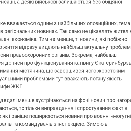
нсації, а деякі військові залишаються без обіцяної
 яке вважається одним з найбільших опозиційних, тема
 регіональних новинах. Так само не цікавлять жителі
а, ані економіка. Тим не менше, ті новини, які побіжно
о життя відразу видають найбільш актуальну проблем
орони правоохоронних органів. Зокрема, найбільш
 дописи про функціонування катівні у Єкатеринбурзь
тримання містянина, що завершився його жорстоким
уальними проблемами тут вважають погану якість
рифи ЖКГ.
 дедалі менше зустрічаються на фоні новин про наго
ічаються, то тільки виправдання і спростування фактів
 як і раніше поширюються новини про воєнні «могутні
ралів та командувачів з інспекцією. Зимою в