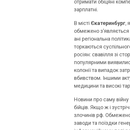
отримати обіцяні компе
зарплатні.
В місті
Єкатеринбург
,
обмежено з’являється в
ані регіональна політик
торкаються суспільног
росіян: свавілля зі ст
популярними виявилися
колонії та випадок за
вбивством. Іншими акт
медицини та високі та
Новини про саму війну
бійців. Якщо ж і зустр
злочинів рф. Обмежено
заводи та поїздки гене