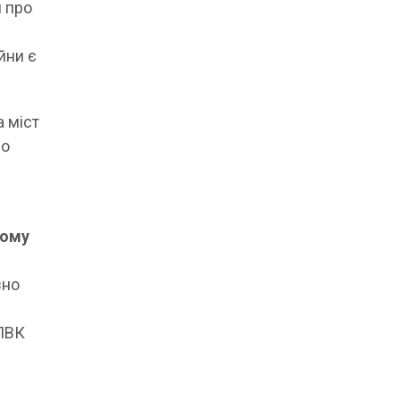
я про
йни є
а міст
до
кому
зно
«ПВК