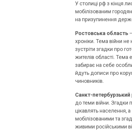
У столиці рф з кінця л
мобілізованим городян
на призупинення держсл
Ростовська область
—
хроніки. Тема війни н
зустріти згадки про гот
жителів області. Тема 
забирає на себе особл
йдуть дописи про коруп
чиновників.
Санкт-петербурзький 
до теми війни. Згадки
цікавлять населення, а
мобілізованими та згадк
живими російськими ві