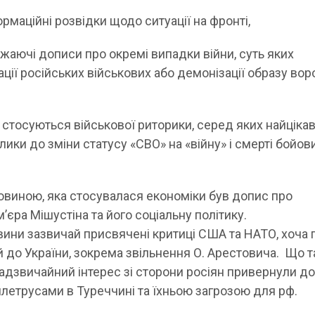
ормаційні розвідки щодо ситуації на фронті,
жаючі дописи про окремі випадки війни, суть яких
ції російських військових або демонізації образу вор
кі стосуються військової риторики, серед яких найцік
ики до зміни статусу «СВО» на «війну» і смерті бойов
виною, яка стосувалася економіки був допис про
’єра Мішустіна та його соціальну політику.
вини зазвичай присвячені критиці США та НАТО, хоча
й до України, зокрема звільнення О. Арестовича. Що 
адзвичайний інтерес зі сторони росіян привернули до
емлетрусами в Туреччині та їхньою загрозою для рф.