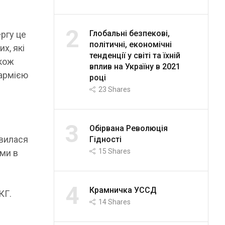
2
Глобальні безпекові,
ргу це
політичні, економічні
х, які
тенденції у світі та їхній
акож
вплив на Україну в 2021
 армією
році
23
Shares
3
Обірвана Революція
явилася
Гідності
15
Shares
ими в
4
Крамничка УССД
КГ.
14
Shares