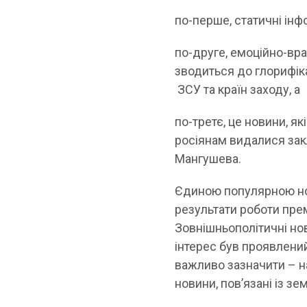
по-перше, статичні інф
по-друге, емоційно-вра
зводиться до глорифіка
ЗСУ та країн заходу, а
по-третє, це новини, я
росіянам видалися закл
Мангушева.
Єдиною популярною но
результати роботи прем
Зовнішньополітичні но
інтерес був проявлени
важливо зазначити – н
новини, пов’язані із з