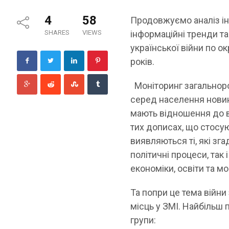
4
58
Продовжуємо аналіз і
SHARES
VIEWS
інформаційні тренди т
української війни по о
років.
Моніторинг загальноро
серед населення новин
мають відношення до ві
тих дописах, що стосу
виявляються ті, які зга
політичні процеси, так 
економіки, освіти та м
Та попри це тема війни
місць у ЗМІ. Найбільш
групи: