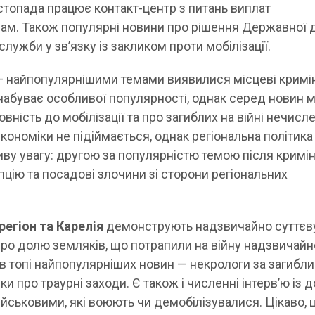
истопада працює контакт-центр з питань виплат
ам. Також популярні новини про рішення Державної 
ужби у зв’язку із закликом проти мобілізації.
 найпопулярнішими темами виявилися місцеві кримі
е набуває особливої популярності, однак серед новин
овність до мобілізації та про загиблих на війні нечисл
економіки не підіймається, однак регіональна політика
иву увагу: другою за популярністю темою після кримі
цію та посадові злочини зі сторони регіональних
регіон та Карелія
демонструють надзвичайно суттєву
 про долю земляків, що потрапили на війну надзвичайн
 в топі найпопулярніших новин — некрологи за загибл
и про траурні заходи. Є також і численні інтерв’ю із д
йськовими, які воюють чи демобілізувалися. Цікаво, 