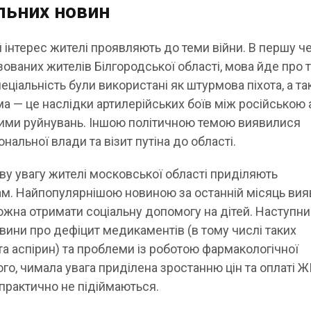
льних новин
інтерес жителі проявляють до теми війни. В першу че
зованих жителів Білгородської області, мова йде про ти
еціальність були використані як штурмова піхота, а т
ма — це наслідки артилерійських боїв між російською
ними руйнувань. Іншою політичною темою виявилися
ональної влади та візит путіна до області.
у увагу жителі московської області приділяють
м. Найпопулярнішою новиною за останній місяць ви
можна отримати соціальну допомогу на дітей. Наступн
вини про дефіцит медикаментів (в тому числі таких
 та аспірин) та проблеми із роботою фармакологічної
 того, чимала увага приділена зростанню цін та оплаті Ж
 практично не підіймаються.