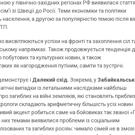
ою у північно-західних регіонах РФ виявилася статт
ім’ї зі Швеції до Росії. Теми економіки та політики
 населення, а другою за популярністю темою після ві
ТП.
но висвітлюються успіхи на фронті та захоплення сіл т
нському напрямках. Також продовжується тенденція 
 побутових та культурних новин, а також
аких як нагородження путіним, саміти та зустрічі.
демонструє і
Далекий схід.
Зокрема, у
Забайкальсь
агічні випадки із летальними наслідками найбільш
ро загиблих на війні земляків, які становлять прибли
екрологи складають арифметичну більшість усіх новин
ливий акцент робиться саме на бойовиках так званої 
 них темами виявилися проблеми із соціальним
зованих та загиблих росіян: чимало сімей не в змозі