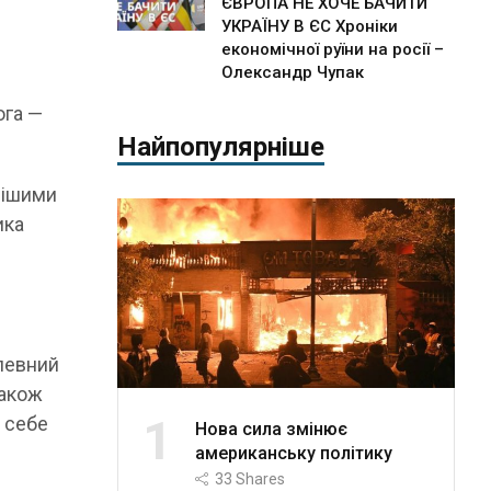
ЄВРОПА НЕ ХОЧЕ БАЧИТИ
УКРАЇНУ В ЄС Хроніки
економічної руїни на росії –
Олександр Чупак
ога —
Найпопулярніше
авішими
ика
 певний
також
1
 себе
Нова сила змінює
американську політику
33
Shares