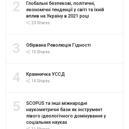
2
Глобальні безпекові, політичні,
економічні тенденції у світі та їхній
вплив на Україну в 2021 році
23
Shares
3
Обірвана Революція Гідності
15
Shares
4
Крамничка УССД
14
Shares
5
SCOPUS та інші міжнародні
наукометричні бази як інструмент
лівого ідеологічного домінування у
соціальних науках