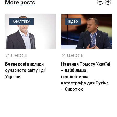
More posts
АНАЛІТИКА
ВІДЕО
14.03.2018
12.03.2018
Безпекові виклики
Надання Томосу Україні
сучасного світу і дії
– найбільша
України
геополітична
катастрофа для Путіна
– Сиротюк