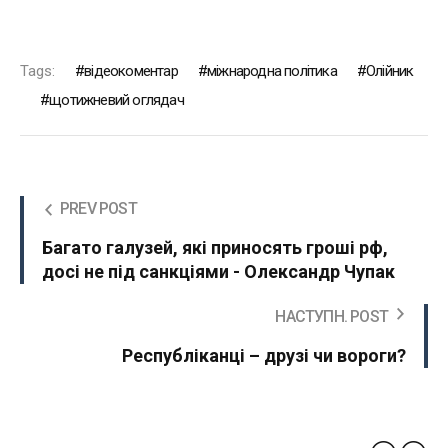
Tags:
відеокоментар
міжнародна політика
Олійник
щотижневий оглядач
PREV POST
Багато галузей, які приносять гроші рф,
досі не під санкціями - Олександр Чупак
НАСТУПН. POST
Республіканці – друзі чи вороги?