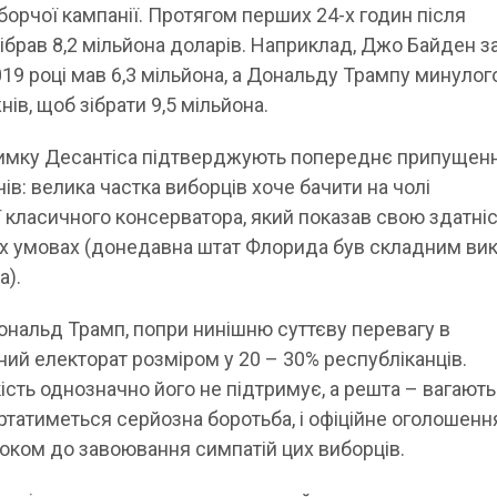
орчої кампанії. Протягом перших 24-х годин після
ібрав 8,2 мільйона доларів. Наприклад, Джо Байден з
019 році мав 6,3 мільйона, а Дональду Трампу минулог
ів, щоб зібрати 9,5 мільйона.
тримку Десантіса підтверджують попереднє припущен
в: велика частка виборців хоче бачити на чолі
ї класичного консерватора, який показав свою здатні
их умовах (донедавна штат Флорида був складним ви
а).
Дональд Трамп, попри нинішню суттєву перевагу в
ний електорат розміром у 20 – 30% республіканців.
ість однозначно його не підтримує, а решта – вагають
ртатиметься серйозна боротьба, і офіційне оголошенн
оком до завоювання симпатій цих виборців.