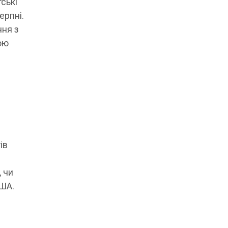
ські
ерпні.
ння з
ою
й
ів
 чи
США.