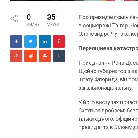
0
35
Про президентську кам
SHARE
VIEWS
в соцмережі Твітер. Чо
Олександра Чупака, ке
Переоцінена катастр
Приєднання Рона Десан
Щойно губернатор з ве
штату Флорида, він пом
загальнонаціональну.
У його виступах почас
багатьох проблем: безп
тільки одного: офіційн
президента в Білому д