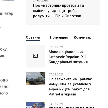
21.07.2026
Про «картонні» протести та
зміни в уряді: що треба
ий етер
розуміти — Юрій Сиротюк
д
у
.
Останні
Популярні
Коментарі
07.08.2026
оку.
Мапа національних
ника
інтересів України. ХІІІ
Бандерівські читання
07.08.2026
Не зважайте на Трампа:
щодо
чому США зацікавлені у
увало
виробництві ракет для
ного
Patriot в Україні
04.08.2026