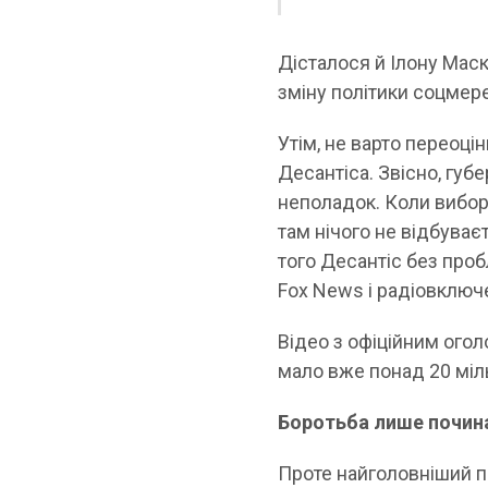
Дісталося й Ілону Маск
зміну політики соцмере
Утім, не варто переоц
Десантіса. Звісно, губ
неполадок. Коли виборц
там нічого не відбуває
того Десантіс без проб
Fox News і радіовключ
Відео з офіційним огол
мало вже понад 20 міл
Боротьба лише почин
Проте найголовніший по