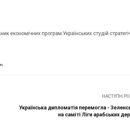
вник економічних програм Українських студій стратегі
ач
НАСТУПН. PO
Українська дипломатія перемогла - Зеленс
на саміті Ліги арабських де