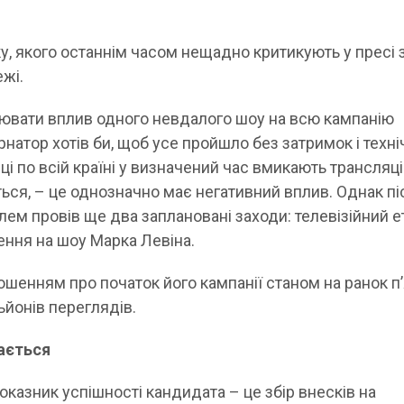
у, якого останнім часом нещадно критикують у пресі 
жі.
інювати вплив одного невдалого шоу на всю кампанію
ернатор хотів би, щоб усе пройшло без затримок і техн
і по всій країні у визначений час вмикають трансляцію
ться, – це однозначно має негативний вплив. Однак пі
лем провів ще два заплановані заходи: телевізійний е
ення на шоу Марка Левіна.
ошенням про початок його кампанії станом на ранок п’
ьйонів переглядів.
ається
казник успішності кандидата – це збір внесків на