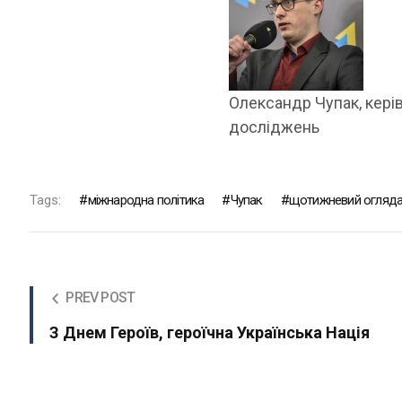
Олександр Чупак, кері
досліджень
Tags:
міжнародна політика
Чупак
щотижневий огляд
PREV POST
З Днем Героїв, героїчна Українська Нація