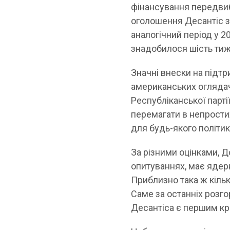
фінансування передвиб
оголошення Десантіс з
аналогічний період у 2
знадобилося шість тижн
Значні внески на під
американських оглядачі
Республіканської парті
перемагати в непрост
для будь-якого політик
За різними оцінками, 
опитуваннях, має ядер
Приблизно така ж кільк
Саме за останніх розго
Десантіса є першим кр