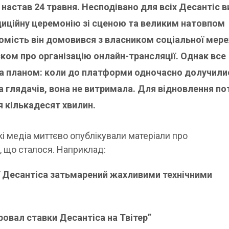
 настав 24 травня. Несподівано для всіх Десантіс 
диційну церемонію зі сценою та великим натовпом
омість він домовився з власником соціальної мер
ком про організацію онлайн-трансляції. Однак все
за планом: коли до платформи одночасно долучили
а глядачів, вона не витримала. Для відновлення по
 кількадесят хвилин.
і медіа миттєво опублікували матеріали про
о, що сталося. Наприклад:
ї Десантіса затьмарений жахливими технічними
ровал ставки Десантіса на Твітер”