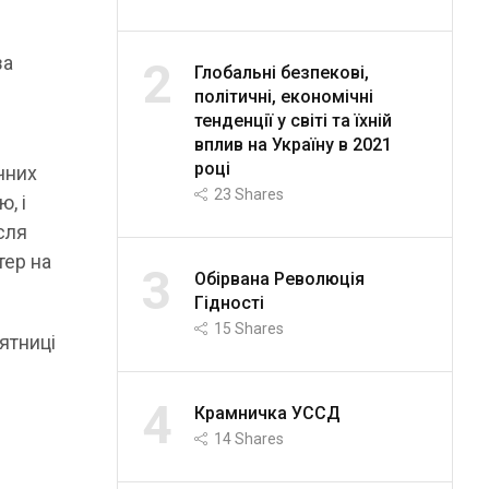
за
2
Глобальні безпекові,
політичні, економічні
тенденції у світі та їхній
вплив на Україну в 2021
році
ічних
23
Shares
, і
сля
тер на
3
Обірвана Революція
Гідності
15
Shares
ятниці
4
Крамничка УССД
14
Shares