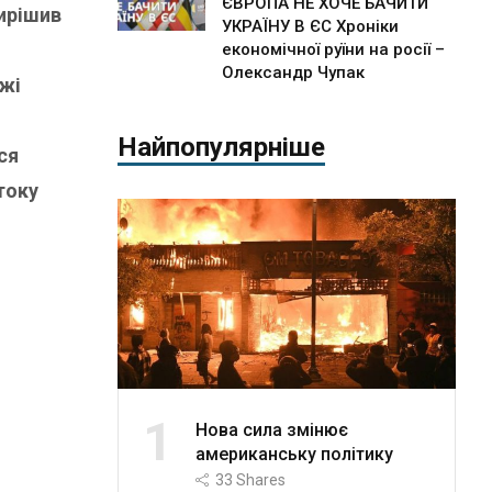
ЄВРОПА НЕ ХОЧЕ БАЧИТИ
вирішив
УКРАЇНУ В ЄС Хроніки
економічної руїни на росії –
Олександр Чупак
ежі
Найпопулярніше
ся
току
1
Нова сила змінює
американську політику
33
Shares