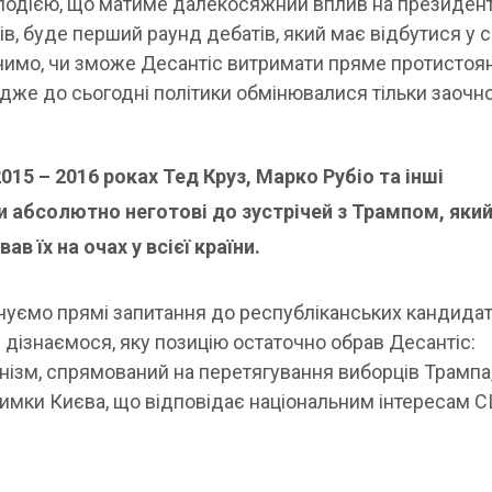
подією, що матиме далекосяжний вплив на президент
тів, буде перший раунд дебатів, який має відбутися у с
чимо, чи зможе Десантіс витримати пряме протистоя
же до сьогодні політики обмінювалися тільки заочн
015 – 2016 роках Тед Круз, Марко Рубіо та інші
и абсолютно неготові до зустрічей з Трампом, яки
в їх на очах у всієї країни.
чуємо прямі запитання до республіканських кандидат
 дізнаємося, яку позицію остаточно обрав Десантіс:
онізм, спрямований на перетягування виборців Трампа,
римки Києва, що відповідає національним інтересам 