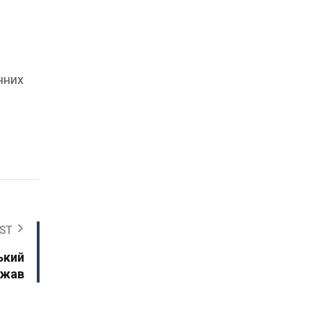
чних
ST
ький
ржав