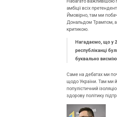
Набагато важливішою 
амбіції всіх претенден
Ймовірно, там ми поба
Дональдом Трампом, ад
критикою.
Нагадаємо, що у 2
республіканці бул
буквально висміюва
Саме на дебатах ми по
щодо України. Там ми й
популістичний ізоляці
здорову політику підт