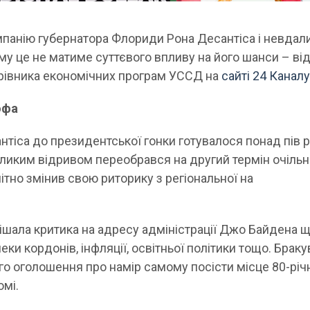
панію губернатора Флориди Рона Десантіса і невдал
му це не матиме суттєвого впливу на його шанси – ві
рівника економічних програм УССД на
сайті 24 Канал
офа
тіса до президентської гонки готувалося понад пів р
ликим відривом переобрався на другий термін очіль
ітно змінив свою риторику з регіональної на
тішала критика на адресу адміністрації Джо Байдена 
еки кордонів, інфляції, освітньої політики тощо. Брак
ого оголошення про намір самому посісти місце 80-річ
омі.