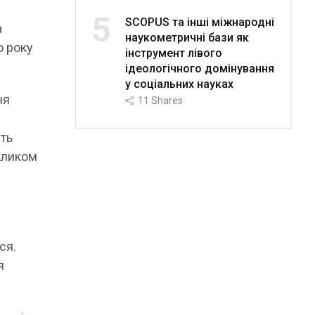
5
SCOPUS та інші міжнародні
а
наукометричні бази як
о року
інструмент лівого
ідеологічного домінування
у соціальних науках
ня
11
Shares
сть
кликом
ся.
я